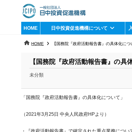
コ
ン
テ
日
j
HOME
日中投資促進機構について
ン
c
中
ツ
i
HOME
【国務院『政府活動報告書』の具体化につ
へ
p
投
ス
o
資
【国務院『政府活動報告書』の具
キ
ッ
促
未分類
プ
b
進
y
機
「国務院『政府活動報告書』の具体化について」
k
a
構
n
（2021年3月25日 中央人民政府HPより）
a
u
・『政府活動報告書』
で確定された重点業務につい