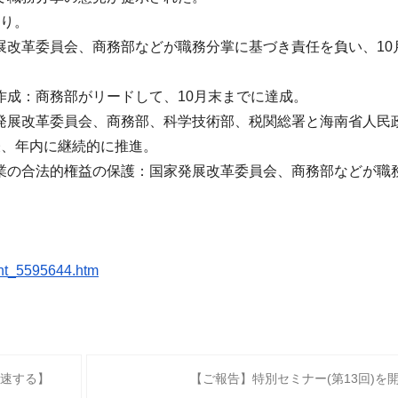
通り。
展改革委員会、
商務部などが職務分掌に基づき責任を負い、10
作成
：商務部がリードして、10月末までに達成。
発展改革委員会、商務部、科学技術部、
税関総署と海南省人民
表、
年内に継続的に推進。
業の合法的権益の保護
：国家発展改革委員会、
商務部などが職
nt_
5595644.htm
速する】
【ご報告】特別セミナー(第13回)を