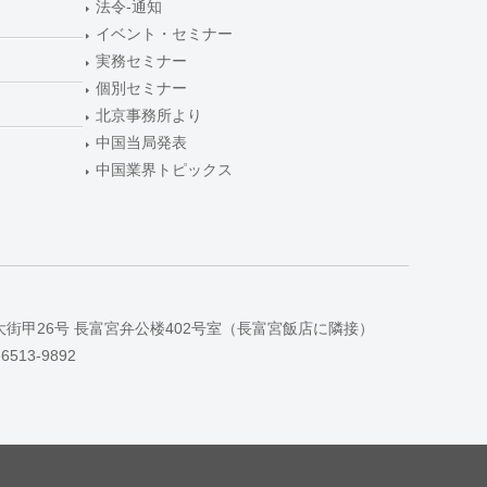
法令-通知
イベント・セミナー
実務セミナー
個別セミナー
北京事務所より
中国当局発表
中国業界トピックス
大街甲26号 長富宮弁公楼402号室（長富宮飯店に隣接）
-6513-9892