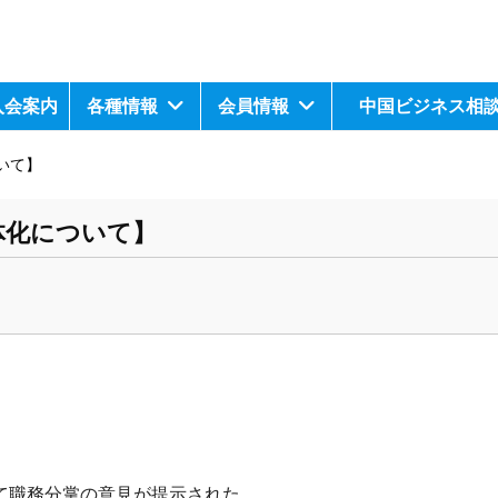
入会案内
各種情報
会員情報
中国ビジネス相
いて】
体化について】
て
職務分掌の
意見が提示された。