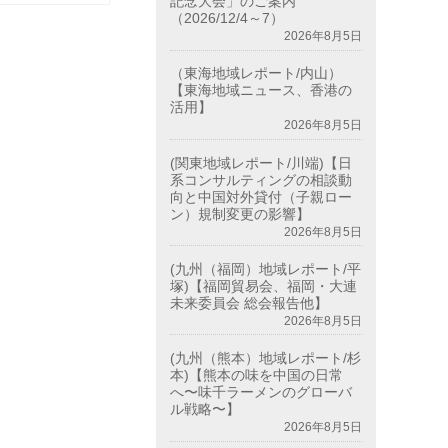
記念大会」のご案内
（2026/12/4～7）
2026年8月5日
（東海地域レポート/内山）
【東海地域ニュース、香港の
活用】
2026年8月5日
(関東地域レポート/川端)【日
系コンサルティングの相談動
向と中国対外貸付（子親ロー
ン）規制変更の影響】
2026年8月5日
(九州（福岡）地域レポート/平
塚)【福岡貿易会、福岡・大連
未来委員会 総会報告他】
2026年8月5日
(九州（熊本）地域レポート/杉
本)【熊本の味を中国の日常
へ〜味千ラーメンのグローバ
ル戦略〜】
2026年8月5日