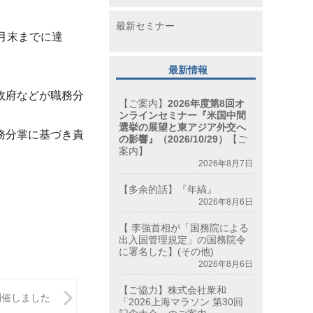
最新セミナー
月末までに達
最新情報
政府などが
職務分
【ご案内】
2026年度第8回オ
ンラインセミナー『米国中間
選挙の展望と東アジア外交へ
務分掌に基づき責
の影響』（2026/10/29）
【ご
案内】
2026年8月7日
【多余的話】『年縞』
2026年8月6日
【 李強首相が「国務院による
出入国管理規定」の国務院令
に署名した】(その他)
2026年8月6日
【ご協力】株式会社衆和
開催しました
「2026上海マラソン 第30回