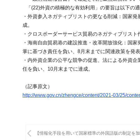
m
「(22)外資の積極的な有効利用」の要旨は以下の
i
・外資参入ネガティブリストの更なる削減
：国家発
成。
・クロスボーダーサービス貿易のネガティブリスト
・海南自由貿易港の建設推進・改革開放強化
：国家
掌に基づき責任を負い、8月末までに関連政策を発
・内外資企業の公平な競争の促進、
法による外資企
任を負い、10月末までに達成。
（記事原文）
http://www.gov.cn/zhengce/
content/2021-03/25/conte
投
【情報化手段を用いて国家標準の外国語版の制定を加