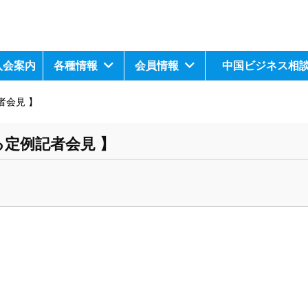
入会案内
各種情報
会員情報
中国ビジネス相
者会見 】
定例記者会見 】