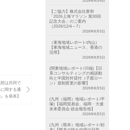
2026年8月6日
【ご協力】株式会社衆和
「2026上海マラソン 第30回
記念大会」のご案内
（2026/12/4～7）
2026年8月5日
（東海地域レポート/内山）
【東海地域ニュース、香港の
活用】
2026年8月5日
(関東地域レポート/川端)【日
系コンサルティングの相談動
向と中国対外貸付（子親ロー
化部は共同で
ン）規制変更の影響】
2026年8月5日
系に関する通
知』を発表】
(九州（福岡）地域レポート/平
塚)【福岡貿易会、福岡・大連
未来委員会 総会報告他】
2026年8月5日
(九州（熊本）地域レポート/杉
本)【熊本の味を中国の日常