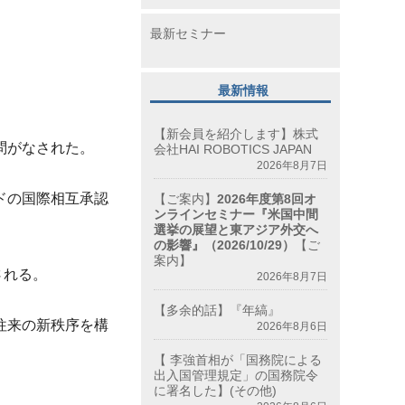
最新セミナー
最新情報
【新会員を紹介します】株式
問がなされた。
会社HAI ROBOTICS JAPAN
2026年8月7日
ドの国際相互承認
【ご案内】
2026年度第8回オ
ンラインセミナー『米国中間
選挙の展望と東アジア外交へ
の影響』（2026/10/29）
【ご
案内】
される。
2026年8月7日
【多余的話】『年縞』
往来
の新秩序を構
2026年8月6日
【 李強首相が「国務院による
出入国管理規定」の国務院令
に署名した】(その他)