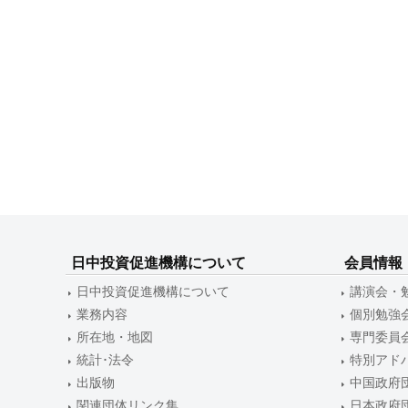
ー
シ
ョ
ン
日中投資促進機構について
会員情報
日中投資促進機構について
講演会・
業務内容
個別勉強
所在地・地図
専門委員
統計･法令
特別アド
出版物
中国政府
関連団体リンク集
日本政府