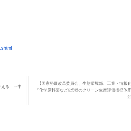
.shtml
【国家発展改革委員会、生態環境部、工業・情報
答える ～中
『化学原料薬など6業種のクリーン生産評価指標体