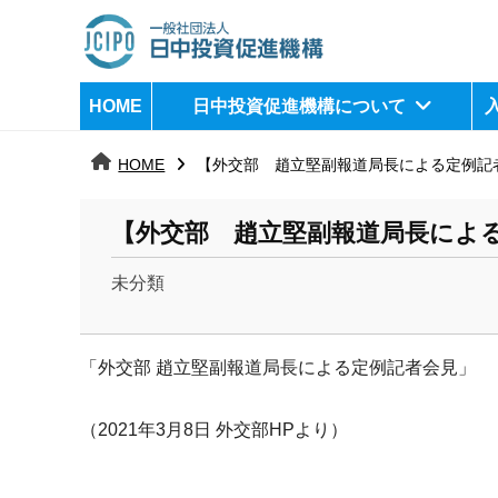
コ
ン
テ
日
j
HOME
日中投資促進機構について
ン
c
中
ツ
i
HOME
【外交部 趙立堅副報道局長による定例記
へ
p
投
ス
o
資
【外交部 趙立堅副報道局長による
キ
ッ
促
未分類
プ
b
進
y
機
「外交部 趙立堅副報道局長による定例記者会見」
k
a
構
n
（2021年3月8日 外交部HPより）
a
u