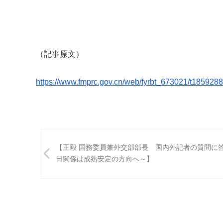
（記事原文）
https://www.fmprc.gov.cn/web/
fyrbt_673021/t1859288
投
【王毅 国務委員兼外交部部長 国内外記者の質問に
稿
日関係は成熟安定の方向へ～】
ナ
ビ
ゲ