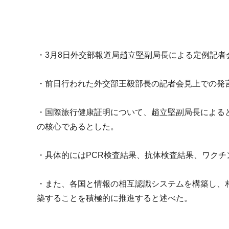
m
i
・
3月8日外交部報道局趙立堅副局長による定例記者
・前日行われた外交部王毅部長の記者会見上での発
・国際旅行健康証明について、
趙立堅副局長による
の核心であるとし
た。
・具体的にはPCR検査結果、抗体検査結果、
ワクチ
・また、各国と情報の相互認識システムを構築し、
築することを積極的に推進すると述べた。