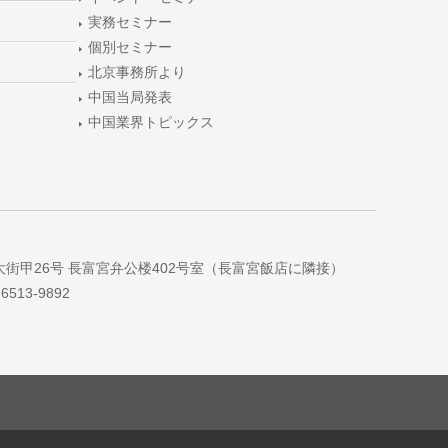
実務セミナー
個別セミナー
北京事務所より
中国当局発表
中国業界トピックス
大街甲26号 長富宮弁公楼402号室（長富宮飯店に隣接）
-6513-9892