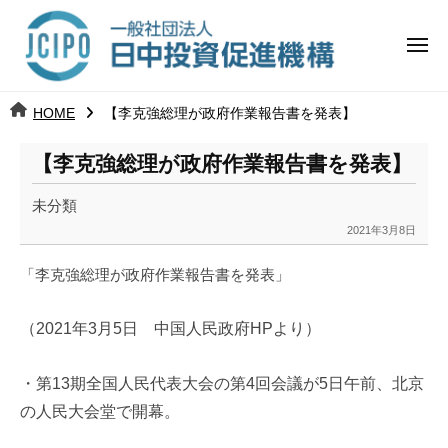
コ
日
ー
ン
中
メ
テ
ニ
投
ュ
ン
日
ー
j
HOME
【李克強総理が政府作業報告書を発表】
ツ
資
c
中
へ
i
促
【李克強総理が政府作業報告書を発表】
ス
p
投
進
キ
o
未分類
ッ
機
資
2021年3月8日
b
プ
y
構
促
「李克強総理が政府作業報告書を発表」
k
a
進
（
2021年3月5日
中国人民政府HPより）
n
a
機
u
・第13期全国人民代表大会の第4回会議が5日午前、北京
構
m
の人民大会堂で開幕。
i