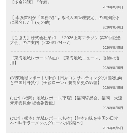
【多余的話】『年縞』
2026年8月6日
【 李強首相が「国務院による出入国管理規定」の国務院令
に署名した】(その他)
2026年8月6日
【ご協力】株式会社衆和 「2026上海マラソン 第30回記念
大会」のご案内（2026/12/4～7）
2026年8月5日
（東海地域レポート/内山）【東海地域ニュース、香港の活
用】
2026年8月5日
(関東地域レポート/川端)【日系コンサルティングの相談動向
と中国対外貸付（子親ローン）規制変更の影響】
2026年8月5日
(九州（福岡）地域レポート/平塚)【福岡貿易会、福岡・大連
未来委員会 総会報告他】
2026年8月5日
(九州（熊本）地域レポート/杉本)【熊本の味を中国の日常
へ〜味千ラーメンのグローバル戦略〜】
2026年8月5日