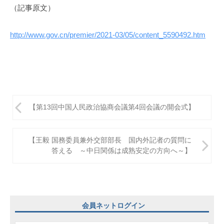
（記事原文）
http://www.gov.cn/premier/2021-03/05/content_5590492.htm
投
【第13回中国人民政治協商会議第4回会議の開会式】
稿
ナ
【王毅 国務委員兼外交部部長 国内外記者の質問に
ビ
答える ～中日関係は成熟安定の方向へ～】
ゲ
ー
シ
会員ネットログイン
ョ