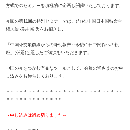
方式でのセミナーを積極的に企画し開催いたしております。
m
i
今回の第11回の特別セミナーでは、(前)在中国日本国特命全
権大使 横井 裕 氏をお招きし、
「中国外交最前線からの帰朝報告～今後の日中関係への視
座」(仮題)と題したご講演をいただきます。
中国の今をつかむ有益なツールとして、会員の皆さまのお申
し込みをお待ちしております。
＊＊＊＊＊＊＊＊＊＊＊＊＊＊＊＊＊＊＊＊＊＊＊＊＊＊＊
＊＊＊＊＊＊＊＊＊＊＊＊＊
～申し込みは締め切りました～