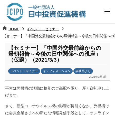
コ
日
ー
ン
中
メ
テ
ニ
投
ュ
ン
日
ー
j
HOME
イベント・セミナー
ツ
資
c
【セミナー】「中国外交最前線からの帰朝報告～今後の日中関係への視座」
中
へ
i
促
ス
p
【セミナー】「中国外交最前線からの
投
進
キ
o
帰朝報告～今後の日中関係への視座」
ッ
機
（仮題）（2021/3/3）
資
プ
構
促
イベント・セミナー
インフォメーション
事務局より
2021年3月1日
b
進
y
平素は弊機構の活動に格別のご高配を賜り、厚く御礼申し上
k
機
げます。
a
構
n
さて、新型コロナウイルス禍の影響が長引くなか、弊機構で
a
は会員企業さまへの新たな情報発信手段として、オンライン
u