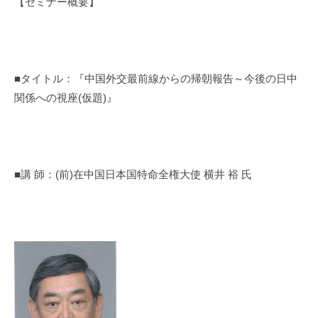
【セミナー概要】
■タイトル：『
中国外交最前線からの帰朝報告～今後の日中
関係への視座(仮題)
』
■講 師：
(
前)在中国日本国特命全権大使
横井 裕
氏