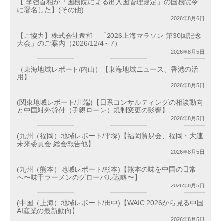
【 李強首相が「国務院による出入国管理規定」の国務院令
に署名した】(その他)
2026年8月6日
【ご協力】株式会社衆和 「2026上海マラソン 第30回記念
大会」のご案内（2026/12/4～7）
2026年8月5日
（東海地域レポート/内山）【東海地域ニュース、香港の活
用】
2026年8月5日
(関東地域レポート/川端)【日系コンサルティングの相談動向
と中国対外貸付（子親ローン）規制変更の影響】
2026年8月5日
(九州（福岡）地域レポート/平塚)【福岡貿易会、福岡・大連
未来委員会 総会報告他】
2026年8月5日
(九州（熊本）地域レポート/杉本)【熊本の味を中国の日常
へ〜味千ラーメンのグローバル戦略〜】
2026年8月5日
(中国（上海）地域レポート/田中)【WAIC 2026から見る中国
AI産業の最新動向】
2026年8月5日