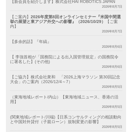
【新会員を紹介します】株式会社HAI ROBOTICS JAPAN
2026年8月7日
【ご案内】
2026年度第8回オンラインセミナー『米国中間選
挙の展望と東アジア外交への影響』（2026/10/29）
【ご案
内】
2026年8月7日
【多余的話】『年縞』
2026年8月6日
【 李強首相が「国務院による出入国管理規定」の国務院令
に署名した】(その他)
2026年8月6日
【ご協力】株式会社衆和 「2026上海マラソン 第30回記念
大会」のご案内（2026/12/4～7）
2026年8月5日
（東海地域レポート/内山）【東海地域ニュース、香港の活
用】
2026年8月5日
(関東地域レポート/川端)【日系コンサルティングの相談動向
と中国対外貸付（子親ローン）規制変更の影響】
2026年8月5日