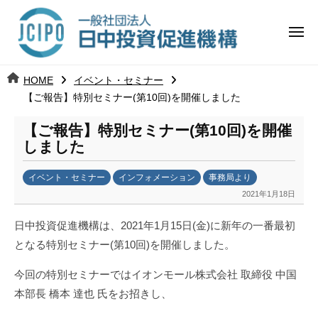
コ
日
ー
ン
中
メ
テ
ニ
投
ュ
ン
日
ー
j
HOME
イベント・セミナー
ツ
資
c
【ご報告】特別セミナー(第10回)を開催しました
中
へ
i
促
ス
【ご報告】特別セミナー(第10回)を開催
p
投
進
キ
しました
o
ッ
機
資
イベント・セミナー
インフォメーション
事務局より
プ
構
促
2021年1月18日
b
y
進
日中投資促進機構は、2021年1月15日(金)に新年の一番最初
k
となる特別セミナー(第10回)を開催しました。
a
機
n
今回の特別セミナーでは
イオンモール株式会社 取締役 中国
a
構
本部長 橋本 達也 氏をお招きし、
u
m