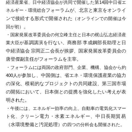
経
済産業省、
日中経済協会が共同で開催した第
14回
中日省エ
i
ネルギー・
環境総合
フォーラムが、
北京と東京をオンライ
ンで接続する形式で開催され
た
（オンラインでの開催は今
回が初）。
・
国家発展改革委員会の何立峰主任と日本の梶山弘志経済産
業大臣が
基調講演を行ない、
商務部 李成鋼
部長助理
と日
中経済協会 宗岡
正二
会長
が
挨拶、
国家発展改革委員会の
唐登傑
副主任
がフォーラムを主宰。
・フォーラム
には
両国の政府部門、企業、機構、協会から約
400
人
が
参加し、
中国側は
、省エネ・環境保護産業の協力
の深化、
模範的なプロ
ジェクトの
共同建設、第三国市場
の開拓において、
日本側と
の
提携
を強化し
た
い考え
が
表
明
された。
・
午後には、エネルギー効率の向上、自動車の電気化スマー
ト化、
クリーン
電力・水素エネルギー、中日長期貿易
（
水環境整備と汚泥処理）の
四つの分科会
も
開催された。