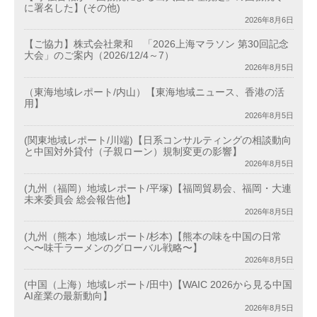
に署名した】(その他)
2026年8月6日
【ご協力】株式会社衆和 「2026上海マラソン 第30回記念
大会」のご案内（2026/12/4～7）
2026年8月5日
（東海地域レポート/内山）【東海地域ニュース、香港の活
用】
2026年8月5日
(関東地域レポート/川端)【日系コンサルティングの相談動向
と中国対外貸付（子親ローン）規制変更の影響】
2026年8月5日
(九州（福岡）地域レポート/平塚)【福岡貿易会、福岡・大連
未来委員会 総会報告他】
2026年8月5日
(九州（熊本）地域レポート/杉本)【熊本の味を中国の日常
へ〜味千ラーメンのグローバル戦略〜】
2026年8月5日
(中国（上海）地域レポート/田中)【WAIC 2026から見る中国
AI産業の最新動向】
2026年8月5日