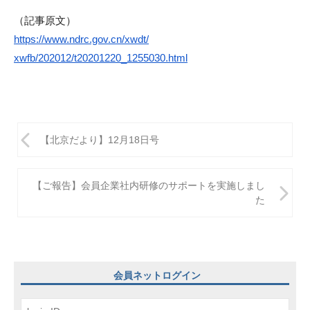
（記事原文）
https://www.ndrc.gov.cn/xwdt/
xwfb/202012/t20201220_1255030.
html
投
【北京だより】12月18日号
稿
ナ
【ご報告】会員企業社内研修のサポートを実施しまし
ビ
た
ゲ
ー
シ
会員ネットログイン
ョ