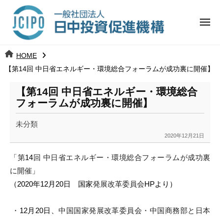
コ
日
ー
ン
中
メ
テ
ニ
投
ュ
ン
日
ー
j
HOME
ツ
資
c
【第14回 中日省エネルギー・環境総合フォーラムが成功裏に開催】
中
へ
i
促
ス
p
【第14回 中日省エネルギー・環境総合
投
進
キ
o
フォーラムが成功裏に開催】
ッ
機
資
未分類
プ
構
促
2020年12月21日
b
y
進
「第
14
回 中日省エネルギー・環境総合フォーラムが成功裏
k
に開催」
a
機
（2020年12月20日 国家
発展改革委員会
HPより）
n
構
a
u
・
12月20日、
中国国家発展改革委員会・
中国商務部と日本
m