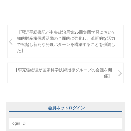
投
【習近平総書記が中央政治局第25回集団学習において
稿
知的財産権保護活動の全面的に強化し、革新的な活力
で奮起し新たな発展パターンを構築することを強調し
ナ
た】
ビ
ゲ
【李克強総理が国家科学技術指導グループの会議を開
催】
ー
シ
ョ
ン
会員ネットログイン