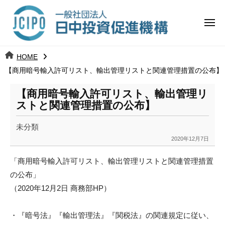
コ
日
ー
ン
中
メ
テ
ニ
投
ュ
ン
日
ー
j
HOME
ツ
資
c
【商用暗号輸入許可リスト、輸出管理リストと関連管理措置の公布】
中
へ
i
促
ス
p
【商用暗号輸入許可リスト、輸出管理リ
投
進
キ
o
ストと関連管理措置の公布】
ッ
機
資
未分類
プ
構
促
2020年12月7日
b
y
進
「商用暗号輸入許可リスト、
輸出管理リストと関連管理措置
k
の公布」
a
機
（2020年12月2日 商務部HP）
n
構
a
u
・『暗号法』『輸出管理法』『関税法』の関連規定に従い、
m