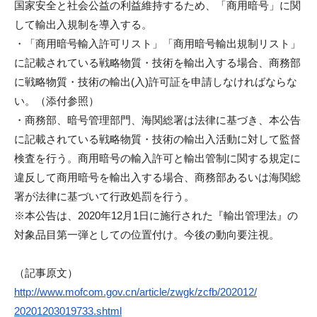
国家安全と社会公益の利益維持するため、「商用暗号」
に関
i
して輸出入規制を導入する。
・「
商用暗号輸入許可リスト」「
商用暗号輸出規制リスト」
に記載されている戦略物質・技術を輸出入する場合、
商務部
に戦略物質・技術の輸出(入)
許可証を申請しなければならな
い。（添付参照）
・商務部、暗号管理部門、海関総署は法律に基づき、
本公告
に記載されている戦略物質・
技術の輸出入活動に対して監督
検査を行う。
商用暗号の輸入許可と輸出管制に関する規定に
違反して商用暗号を
輸出入する場合、
商務部あるいは海関総
署が法律に基づいて行政処罰を行う。
※本公告は、2020年12月1日に施行された『輸出管理法』の
対象品目第一弾としての位置付け。今後の動向要注視。
（記事原文）
http://www.mofcom.gov.cn/
article/zwgk/zcfb/202012/
20201203019733.shtml