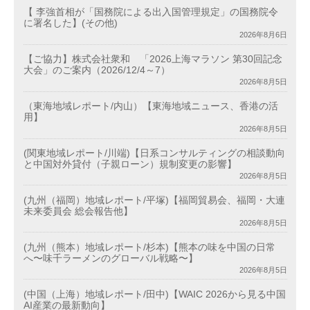
【 李強首相が「国務院による出入国管理規定」の国務院令
に署名した】(その他)
2026年8月6日
【ご協力】株式会社衆和 「2026上海マラソン 第30回記念
大会」のご案内（2026/12/4～7）
2026年8月5日
（東海地域レポート/内山）【東海地域ニュース、香港の活
用】
2026年8月5日
(関東地域レポート/川端)【日系コンサルティングの相談動向
と中国対外貸付（子親ローン）規制変更の影響】
2026年8月5日
(九州（福岡）地域レポート/平塚)【福岡貿易会、福岡・大連
未来委員会 総会報告他】
2026年8月5日
(九州（熊本）地域レポート/杉本)【熊本の味を中国の日常
へ〜味千ラーメンのグローバル戦略〜】
2026年8月5日
(中国（上海）地域レポート/田中)【WAIC 2026から見る中国
AI産業の最新動向】