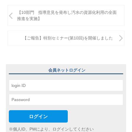
投
【10部門 指導意見を発布し汚水の資源化利用の全面
稿
推進を実施】
ナ
ビ
【ご報告】特別セミナー(第10回)を開催しました
ゲ
ー
シ
会員ネットログイン
ョ
ン
ログイン
※個人ID、PWにより、ログインしてください