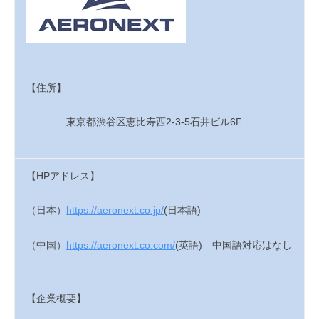
i
【住所】
東京都渋谷区恵比寿西
2-3-5
石井ビル
6F
【HPアドレス】
（日本）
https://aeronext.co.jp/
(
日本語
)
（中国）
https://aeronext.co.com/
(英語) 中国語対応はなし
【企業概要】