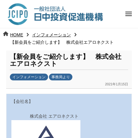
コ
日
ー
ン
中
メ
テ
ニ
投
ュ
ン
日
ー
j
HOME
インフォメーション
ツ
資
c
【新会員をご紹介します】 株式会社エアロネクスト
中
へ
i
促
ス
【新会員をご紹介します】 株式会社
p
投
進
キ
エアロネクスト
o
ッ
機
資
インフォメーション
事務局より
プ
構
促
2021年1月15日
b
y
進
k
【会社名】
a
機
n
株式会社 エアロネクスト
a
構
u
m