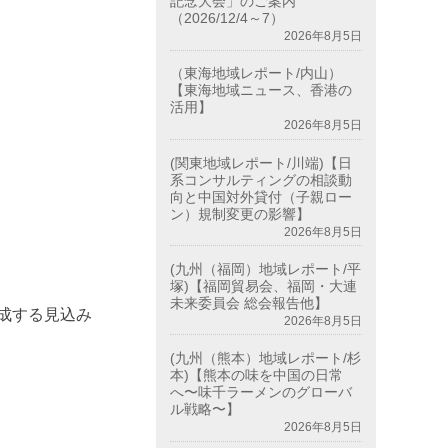
記念大会」のご案内
（2026/12/4～7）
2026年8月5日
（東海地域レポート/内山）
【東海地域ニュース、香港の
活用】
2026年8月5日
(関東地域レポート/川端)【日
系コンサルティングの相談動
向と中国対外貸付（子親ロー
ン）規制変更の影響】
2026年8月5日
(九州（福岡）地域レポート/平
塚)【福岡貿易会、福岡・大連
未来委員会 総会報告他】
成する見込み
2026年8月5日
(九州（熊本）地域レポート/杉
本)【熊本の味を中国の日常
へ〜味千ラーメンのグローバ
。
ル戦略〜】
2026年8月5日