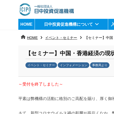
コ
ン
テ
日
j
HOME
日中投資促進機構について
ン
c
中
ツ
i
HOME
イベント・セミナー
【セミナー】中国
へ
p
投
ス
o
資
【セミナー】中国・香港経済の現
キ
ッ
促
イベント・セミナー
インフォメーション
事務局より
プ
b
進
y
機
～受付を終了しました～
k
a
構
n
平素は弊機構の活動に格別のご高配を賜り、厚く御
a
u
さて、新型コロナウイルス禍の影響が長引くなか、