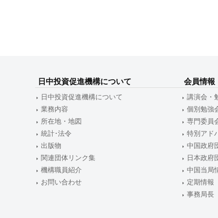
ナ
ビ
ゲ
ー
シ
日中投資促進機構について
会員情報
ョ
日中投資促進機構について
講演会・
ン
業務内容
個別勉強
所在地・地図
専門委員
統計･法令
特別アド
出版物
中国政府
関連団体リンク集
日本政府
機構職員紹介
中国当局
お問い合わせ
定期情報
事務局長