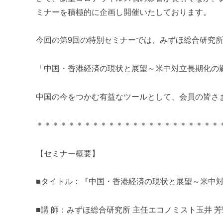
m
ミナーを積極的に企画し開催いたしております。
i
今回の第9回の特別セミナーでは、みずほ総合研究所
「中国・香港経済の現状と展望～米中対立長期化の
中国の今をつかむ有益なツールとして、会員の皆さ
＊＊＊＊＊＊＊＊＊＊＊＊＊＊＊＊＊＊＊＊＊＊＊
【セミナー概要】
■タイトル：『中国・香港経済の現状と展望～米中
■講 師：みずほ総合研究所 主任エコノミスト玉井 芳