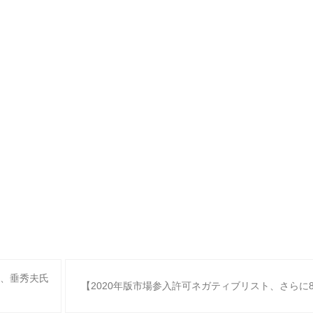
、垂秀夫氏
【2020年版市場参入許可ネガティブリスト、さらに