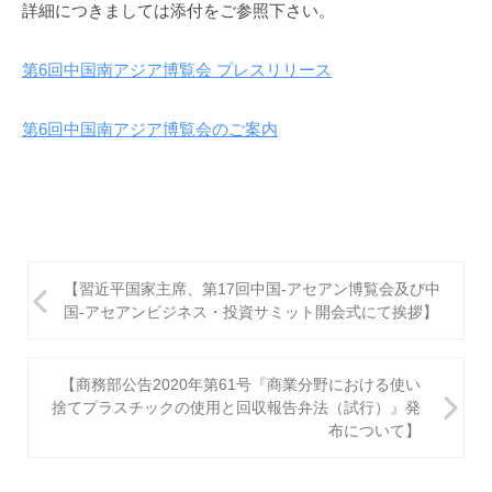
詳細につきましては添付をご参照下さい。
i
第6回中国南アジア博覧会 プレスリリース
第6回中国南アジア博覧会のご案内
投
【習近平国家主席、第17回中国-アセアン博覧会及び中
稿
国-アセアンビジネス・投資サミット開会式にて挨拶】
ナ
ビ
【商務部公告2020年第61号『商業分野における使い
捨てプラスチックの使用と回収報告弁法（試行）』発
ゲ
布について】
ー