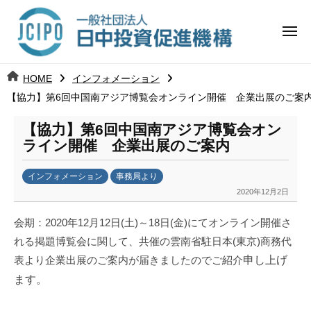
コ
日
ー
ン
中
メ
テ
ニ
投
ュ
ン
日
ー
j
HOME
インフォメーション
ツ
資
c
【協力】第6回中国南アジア博覧会オンライン開催 企業出展のご案
中
へ
i
促
ス
p
【協力】第6回中国南アジア博覧会オン
投
進
キ
o
ライン開催 企業出展のご案内
ッ
機
資
インフォメーション
事務局より
プ
構
促
2020年12月2日
b
y
進
会期：2020年12月12日(土)～18日(金)にてオンライン開催さ
k
れる掲題博覧会に関して、共催の雲南省駐日本(東京)商務代
a
機
表より企業出展のご案内が届きましたのでご紹介
申し上げ
n
構
a
ます。
u
m