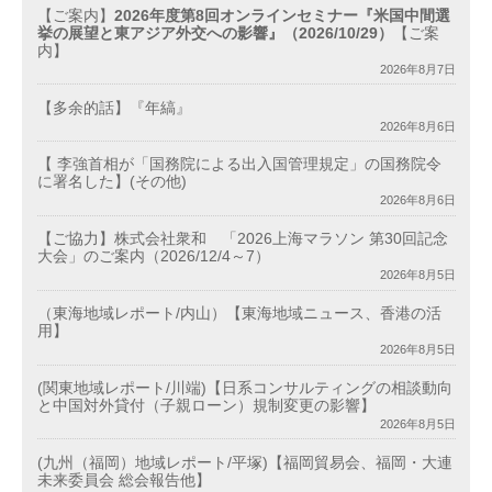
【ご案内】
2026年度第8回オンラインセミナー『米国中間選
挙の展望と東アジア外交への影響』（2026/10/29）
【ご案
内】
2026年8月7日
【多余的話】『年縞』
2026年8月6日
【 李強首相が「国務院による出入国管理規定」の国務院令
に署名した】(その他)
2026年8月6日
【ご協力】株式会社衆和 「2026上海マラソン 第30回記念
大会」のご案内（2026/12/4～7）
2026年8月5日
（東海地域レポート/内山）【東海地域ニュース、香港の活
用】
2026年8月5日
(関東地域レポート/川端)【日系コンサルティングの相談動向
と中国対外貸付（子親ローン）規制変更の影響】
2026年8月5日
(九州（福岡）地域レポート/平塚)【福岡貿易会、福岡・大連
未来委員会 総会報告他】