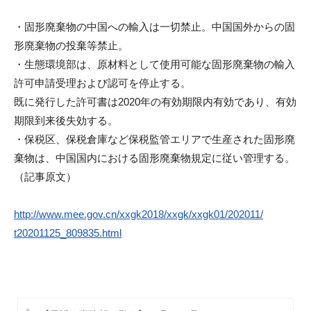
・固形廃棄物の中国への輸入は一切禁止。
中国国外からの固
形廃棄物の投棄等禁止。
・生態環境部は、
原材料として使用可能な固形廃棄物の輸入
許可申請受理および認可を停止する。
既に発行した許可書は2020年の有効期限内有効であり、
有効
期限到来後失効する。
・保税区、
保税倉庫など保税監管エリアで生産された固形廃
棄物は、
中国国内における固形廃棄物規定に従い管理する。
（記事原文）
http://www.mee.gov.cn/
xxgk2018/xxgk/xxgk01/202011/
t20201125_809835.html
投