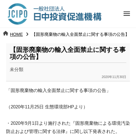
コ
日
ー
ン
中
メ
テ
ニ
投
ュ
ン
日
ー
j
HOME
【固形廃棄物の輸入全面禁止に関する事項の公告】
ツ
資
c
中
へ
i
促
【固形廃棄物の輸入全面禁止に関する事
ス
p
項の公告】
投
進
キ
o
ッ
機
未分類
資
2020年11月30日
プ
b
構
促
y
「固形廃棄物の輸入全面禁止に関する事項の公告」
k
進
a
（2020年11月25日 生態環境部HPより）
n
機
a
構
u
・2020年9月1日より施行された『
固形廃棄物による環境汚染
m
防止および管理に関する法律』
に関し以下発表された。
i