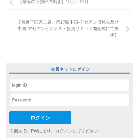
【最近の商務部の動き】10月～11月
稿
ナ
【習近平国家主席、第17回中国-アセアン博覧会及び
ビ
中国-アセアンビジネス・投資サミット開会式にて挨
拶】
ゲ
ー
シ
ョ
会員ネットログイン
ン
ログイン
※個人ID、PWにより、ログインしてください