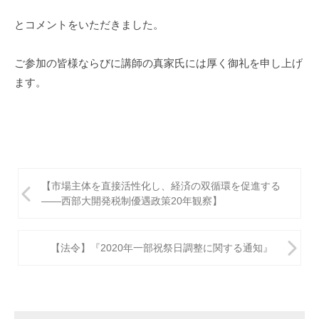
とコメントをいただきました。
ご参加の皆様ならびに講師の真家氏には厚く御礼を申し上げ
ます。
投
【市場主体を直接活性化し、経済の双循環を促進する
稿
――西部大開発税制優遇政策20年観察】
ナ
ビ
【法令】『2020年一部祝祭日調整に関する通知』
ゲ
ー