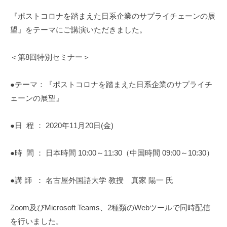
i
『
ポストコロナを踏まえた日系企業のサプライチェーンの展
望
』をテーマにご講演いただきました。
＜第8回特別セミナー＞
●テーマ：『ポストコロナを踏まえた日系企業のサプライチ
ェーンの展望』
●日 程 ： 2020年11月20日(金)
●時 間 ： 日本時間 10:00～11:30（中国時間 09:00～10:30）
●講 師 ： 名古屋外国語大学 教授 真家 陽一 氏
Zoom及びMicrosoft Teams、2種類のWebツールで同時配信
を行いました。