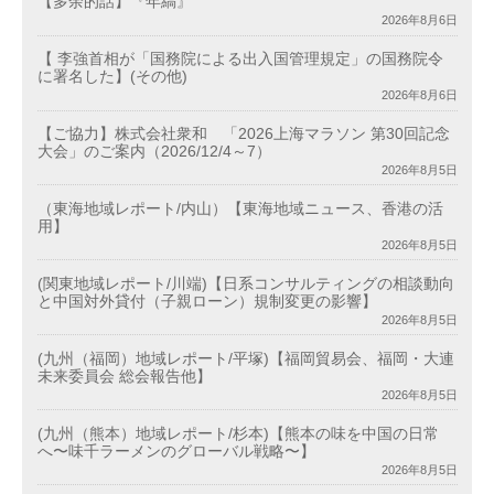
【多余的話】『年縞』
2026年8月6日
【 李強首相が「国務院による出入国管理規定」の国務院令
に署名した】(その他)
2026年8月6日
【ご協力】株式会社衆和 「2026上海マラソン 第30回記念
大会」のご案内（2026/12/4～7）
2026年8月5日
（東海地域レポート/内山）【東海地域ニュース、香港の活
用】
2026年8月5日
(関東地域レポート/川端)【日系コンサルティングの相談動向
と中国対外貸付（子親ローン）規制変更の影響】
2026年8月5日
(九州（福岡）地域レポート/平塚)【福岡貿易会、福岡・大連
未来委員会 総会報告他】
2026年8月5日
(九州（熊本）地域レポート/杉本)【熊本の味を中国の日常
へ〜味千ラーメンのグローバル戦略〜】
2026年8月5日