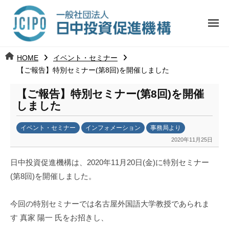
コ
日
ー
ン
中
メ
テ
ニ
投
ュ
ン
日
ー
j
HOME
イベント・セミナー
ツ
資
c
【ご報告】特別セミナー(第8回)を開催しました
中
へ
i
促
ス
【ご報告】特別セミナー(第8回)を開催
p
投
進
キ
しました
o
ッ
機
資
イベント・セミナー
インフォメーション
事務局より
プ
構
促
2020年11月25日
b
y
進
日中投資促進機構は、2020年11月20日(金)に特別セミナー
k
(第8回)を開催しました。
a
機
n
a
構
今回の特別セミナーでは名古屋外国語大学教授であられま
u
す 真家 陽一 氏をお招きし、
m