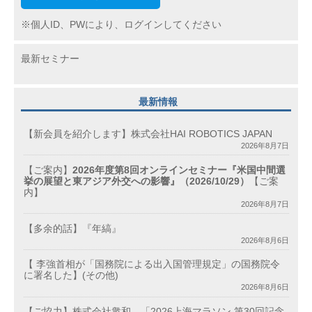
※個人ID、PWにより、ログインしてください
最新セミナー
最新情報
【新会員を紹介します】株式会社HAI ROBOTICS JAPAN
2026年8月7日
【ご案内】
2026年度第8回オンラインセミナー『米国中間選
挙の展望と東アジア外交への影響』（2026/10/29）
【ご案
内】
2026年8月7日
【多余的話】『年縞』
2026年8月6日
【 李強首相が「国務院による出入国管理規定」の国務院令
に署名した】(その他)
2026年8月6日
【ご協力】株式会社衆和 「2026上海マラソン 第30回記念