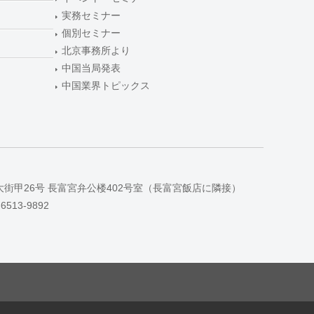
実務セミナー
個別セミナー
北京事務所より
中国当局発表
中国業界トピックス
大街甲26号 長富宮弁公楼402号室（長富宮飯店に隣接）
-6513-9892