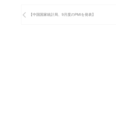
投
【中国国家統計局、9月度のPMIを発表】
稿
ナ
ビ
ゲ
ー
シ
ョ
ン