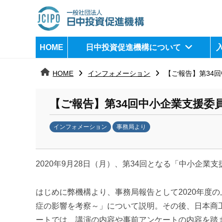
コ
ン
テ
日
j
HOME
日中投資促進機構について
ン
c
中
ツ
i
HOME
インフォメーション
【ご報告】第34
へ
p
投
ス
o
資
【ご報告】第34回中小企業支援委
キ
ッ
促
インフォメーション
事務局より
プ
b
進
y
機
2020年9月28日（月）、第34回となる「中小企
k
a
構
n
はじめに弊機構より、事務局報告として2020年度
a
症の影響を考察～」について説明。その後、日本商
u
ートでは、講演の内容や事前アンケートの内容を踏