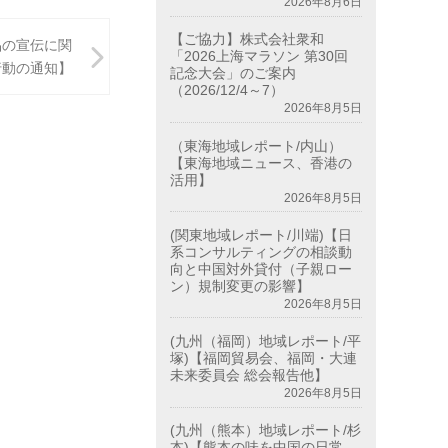
2026年8月6日
【ご協力】株式会社衆和
品の宣伝に関
「2026上海マラソン 第30回
行動の通知】
記念大会」のご案内
（2026/12/4～7）
2026年8月5日
（東海地域レポート/内山）
【東海地域ニュース、香港の
活用】
2026年8月5日
(関東地域レポート/川端)【日
系コンサルティングの相談動
向と中国対外貸付（子親ロー
ン）規制変更の影響】
2026年8月5日
(九州（福岡）地域レポート/平
塚)【福岡貿易会、福岡・大連
未来委員会 総会報告他】
2026年8月5日
(九州（熊本）地域レポート/杉
本)【熊本の味を中国の日常