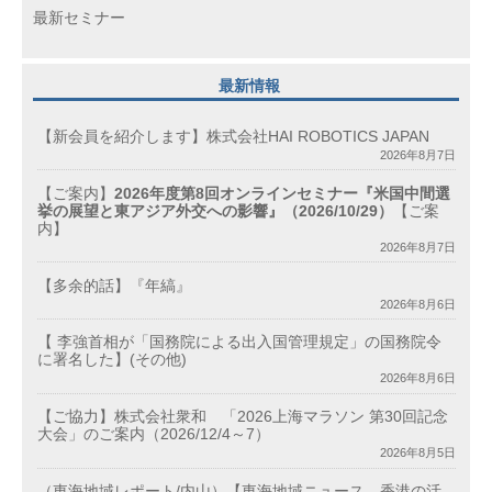
最新セミナー
最新情報
【新会員を紹介します】株式会社HAI ROBOTICS JAPAN
2026年8月7日
【ご案内】
2026年度第8回オンラインセミナー『米国中間選
挙の展望と東アジア外交への影響』（2026/10/29）
【ご案
内】
2026年8月7日
【多余的話】『年縞』
2026年8月6日
【 李強首相が「国務院による出入国管理規定」の国務院令
に署名した】(その他)
2026年8月6日
【ご協力】株式会社衆和 「2026上海マラソン 第30回記念
大会」のご案内（2026/12/4～7）
2026年8月5日
（東海地域レポート/内山）【東海地域ニュース、香港の活