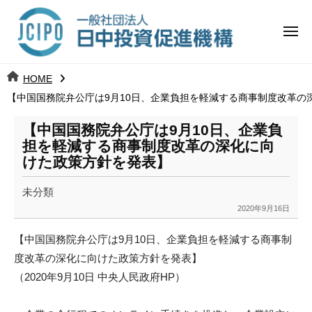
コ
日
ー
ン
中
メ
テ
ニ
投
ュ
ン
日
ー
j
HOME
ツ
資
c
【中国国務院弁公庁は9月10日、企業負担を軽減する商事制度改革の
中
へ
i
促
ス
p
【中国国務院弁公庁は9月10日、企業負
投
進
キ
o
担を軽減する商事制度改革の深化に向
ッ
機
けた政策方針を発表】
資
プ
構
促
未分類
2020年9月16日
b
進
y
【中国国務院弁公庁は9月10日、
企業負担を軽減する商事制
k
機
度改革の深化に向けた政策方針を発表】
a
（2020年9月10日 中央人民政府HP）
構
n
a
u