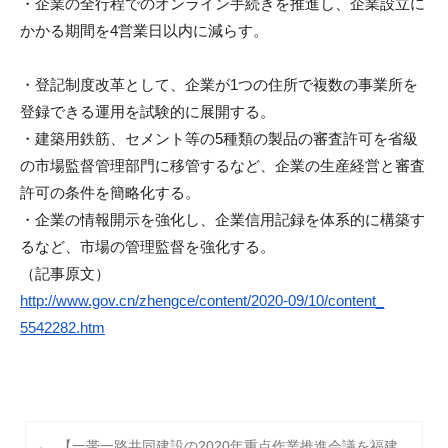
・企業の全行程でのオンライン手続きを推進し、
企業設立に
m
かかる期間を4営業日以内に減らす。
i
・登記制度改革として、
企業が1つの住所で複数の事業所を
登録できる運用を試験的に展開
する。
・建築用鉄筋、セメント等の5種類の製品の審査許可を省級
の市場
監督管理部門に移管するなど、
企業の生産経営と審査
許可の条件を簡略化する。
・企業の情報開示を強化し、
企業信用記録を体系的に構築す
るなど、
市場の管理監督を強化する。
（記事原文）
http://www.gov.cn/zhengce/
content/2020-09/10/content_
5542282.htm
投
【一帯一路共同建設の2020年重点作業推進会議を福建