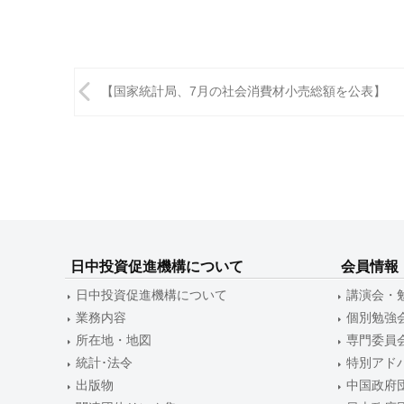
投
【国家統計局、7月の社会消費材小売総額を公表】
稿
ナ
ビ
ゲ
ー
日中投資促進機構について
会員情報
シ
日中投資促進機構について
講演会・
ョ
業務内容
個別勉強
ン
所在地・地図
専門委員
統計･法令
特別アド
出版物
中国政府