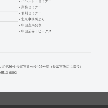
イベント・セミナー
実務セミナー
個別セミナー
北京事務所より
中国当局発表
中国業界トピックス
大街甲26号 長富宮弁公楼402号室（長富宮飯店に隣接）
-6513-9892