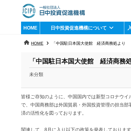
コ
ン
テ
日
j
HOME
日中投資促進機構について
ン
c
中
ツ
i
HOME
「中国駐日本国大使館 経済商務処より
へ
p
投
ス
o
資
「中国駐日本国大使館 経済商務
キ
ッ
促
未分類
プ
b
進
y
機
皆様ご存知のように、中国国内では新型コロナウイ
k
a
で、中国商務部は外国貿易・外国投資管理の担当部
構
n
済の活性化を図っております。
a
u
関連して、8月に入り以下の政策を発表しておりま