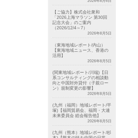
2026年8月6日
【ご協力】株式会社衆和
「2026上海マラソン 第30回
記念大会」のご案内
（2026/12/4～7）
2026年8月5日
（東海地域レポート/内山）
【東海地域ニュース、香港の
活用】
2026年8月5日
(関東地域レポート/川端)【日
系コンサルティングの相談動
向と中国対外貸付（子親ロー
ン）規制変更の影響】
2026年8月5日
(九州（福岡）地域レポート/平
塚)【福岡貿易会、福岡・大連
未来委員会 総会報告他】
2026年8月5日
(九州（熊本）地域レポート/杉
本)【熊本の味を中国の日常