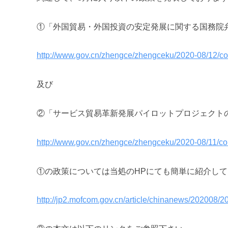
m
i
①「外国貿易・外国投資の安定発展に関する国務院弁
http://www.gov.cn/zhengce/zhengceku/2020-08/12/c
及び
②「サービス貿易革新発展パイロットプロジェクトの実
http://www.gov.cn/zhengce/zhengceku/2020-08/11/c
①の政策については当処のHPにても簡単に紹介し
http://jp2.mofcom.gov.cn/article/chinanews/202008