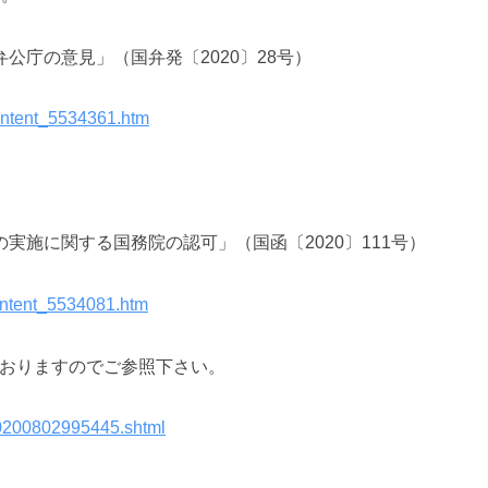
公庁の意見」（国弁発〔2020〕28号）
ontent_5534361.htm
施に関する国務院の認可」（国函〔2020〕111号）
ontent_5534081.htm
ておりますのでご参照下さい。
/20200802995445.shtml