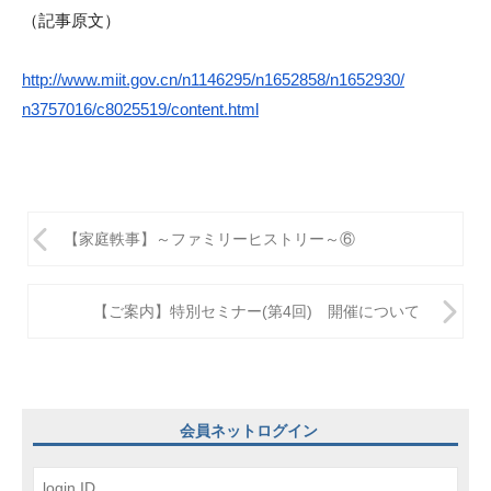
（記事原文）
http://www.miit.gov.cn/
n1146295/n1652858/n1652930/
n3757016/c8025519/content.html
投
【家庭軼事】～ファミリーヒストリー～⑥
稿
ナ
【ご案内】特別セミナー(第4回) 開催について
ビ
ゲ
ー
会員ネットログイン
シ
ョ