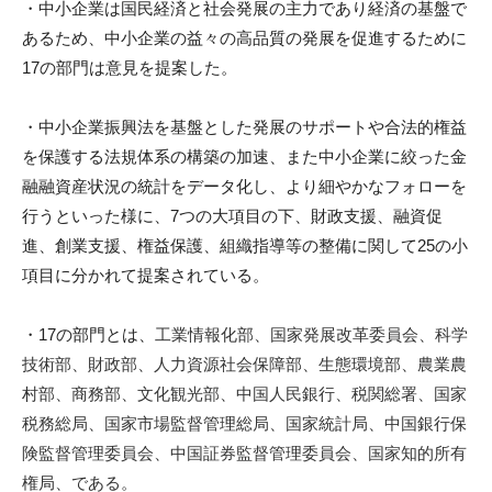
・
中小企業は国民経済と社会発展の主力であり経済の基盤で
i
あるため
、
中小企業の益々の高品質の発展を促進するために
17の部門は意見
を提案した。
・
中小企業振興法を基盤とした発展のサポートや合法的権益
を保護す
る法規体系の構築の加速、
また中小企業に絞った金
融融資産状況の統計をデータ化し、
より細やかなフォローを
行うといった様に、7つの大項目の下、
財政支援、融資促
進、創業支援、権益保護、
組織指導等の整備に関して25の小
項目に分かれて提案されている
。
・17の部門とは、
工業情報化部、
国家発展改革委員会、
科学
技術
部、財政部、
人力資源社会保障部、
生態環境部、
農業農
村部
、
商務部、
文化観光部、
中国人民銀行、
税関総署、
国家
税務総局、
国
家市場監督管理総局、
国家統計局、
中国銀行保
険監督管理委員会、
中国証券監督管理委員会、
国家知的所有
権局、である。