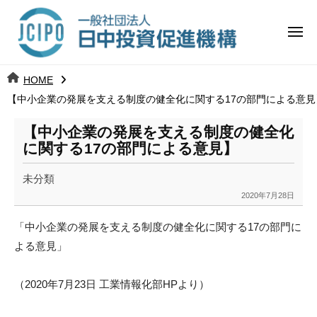
コ
日
ー
ン
中
メ
テ
ニ
投
ュ
ン
日
ー
j
HOME
ツ
資
c
【中小企業の発展を支える制度の健全化に関する17の部門による意見
中
へ
i
促
ス
p
【中小企業の発展を支える制度の健全化
投
進
キ
o
に関する17の部門による意見】
ッ
機
資
未分類
プ
構
促
2020年7月28日
b
y
進
「中小企業の発展を支える制度の健全化に関する17の部門に
k
よる意
見」
a
機
n
構
a
（2020年7月23日 工業情報化部HPより）
u
m