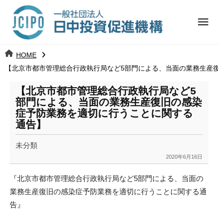
コ
日
ー
ン
中
メ
テ
ニ
投
ュ
ン
日
ー
j
HOME
ツ
資
c
【北京市都市管理総合行政執行局など5部門による、当面の業務生産
中
へ
i
促
ス
p
【北京市都市管理総合行政執行局など5
投
進
キ
o
部門による、当面の業務生産復旧の感染
ッ
機
症予防業務を適切に行うことに関する
資
通告】
プ
構
促
未分類
進
2020年6月16日
b
y
機
『北京市都市管理総合行政執行局など5部門による、当面の
k
業務生産復旧の感染症予防業務を適切に行うことに関する通
a
構
告
』
n
a