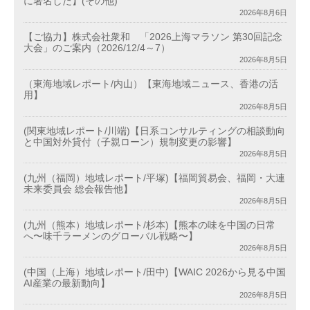
に署名した】(その他)
2026年8月6日
【ご協力】株式会社衆和 「2026上海マラソン 第30回記念
大会」のご案内（2026/12/4～7）
2026年8月5日
（東海地域レポート/内山）【東海地域ニュース、香港の活
用】
2026年8月5日
(関東地域レポート/川端)【日系コンサルティングの相談動向
と中国対外貸付（子親ローン）規制変更の影響】
2026年8月5日
(九州（福岡）地域レポート/平塚)【福岡貿易会、福岡・大連
未来委員会 総会報告他】
2026年8月5日
(九州（熊本）地域レポート/杉本)【熊本の味を中国の日常
へ〜味千ラーメンのグローバル戦略〜】
2026年8月5日
(中国（上海）地域レポート/田中)【WAIC 2026から見る中国
AI産業の最新動向】
2026年8月5日