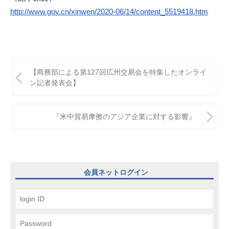
http://www.gov.cn/xinwen/2020-
06/14/content_5519418.htm
投
【商務部による第127回広州交易会を特集したオンライ
稿
ン記者発表会】
ナ
ビ
『米中貿易摩擦のアジア企業に対する影響』
ゲ
ー
シ
会員ネットログイン
ョ
ン