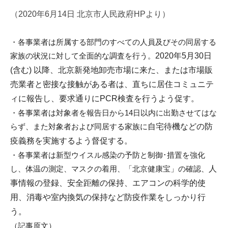
u
（2020年6月14日 北京市人民政府HPより）
m
i
・
各事業者は所属する部門のすべての人員及びその同居する
家族の状
況に対して全面的な調査を行う。
2020年5月30日
(含む) 以降、北京新発地卸売市場に来た、
または市場販
売業者と密接な接触がある者は、
直ちに居住コミュニテ
ィに報告し、
要求通りにPCR検査を行うよう促す。
・
各事業者は対象者を報告日から14日以内に出勤させてはな
らず、
また対象者および同居する家族に
自宅待機などの防
疫義務を実施するよう督促する。
・各事業者は新型ウイスル感染の予防と制御･措置を強化
し、
体温の測定、マスクの着用、「北京健康宝」の確認、
人
事情報の登録、安全距離の保持、エアコンの科学的使
用、
消毒や室内換気の保持など防疫作業をしっかり行
う。
（記事原文）