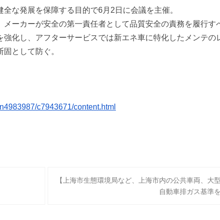
健全な発展を保障
する目的で
6月2日に会議を主催。
、
メーカーが安全の第一責任者
として品質安全の責務を履行す
を強化し、
アフターサービス
では新エネ車に特化したメンテの
断固として防ぐ。
n4983987/c7943671/
content.html
【上海市生態環境局など、上海市内の公共車両、大
自動車排ガス基準