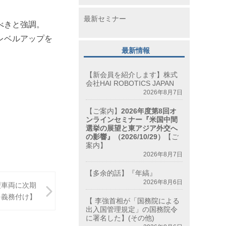
最新セミナー
べきと強調。
レベルアップを
最新情報
【新会員を紹介します】株式
会社HAI ROBOTICS JAPAN
2026年8月7日
【ご案内】
2026年度第8回オ
ンラインセミナー『米国中間
選挙の展望と東アジア外交へ
の影響』（2026/10/29）
【ご
案内】
2026年8月7日
【多余的話】『年縞』
2026年8月6日
型車両に次期
を義務付け】
【 李強首相が「国務院による
出入国管理規定」の国務院令
に署名した】(その他)