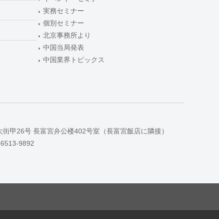
実務セミナー
個別セミナー
北京事務所より
中国当局発表
中国業界トピックス
大街甲26号 長富宮弁公楼402号室（長富宮飯店に隣接）
-6513-9892