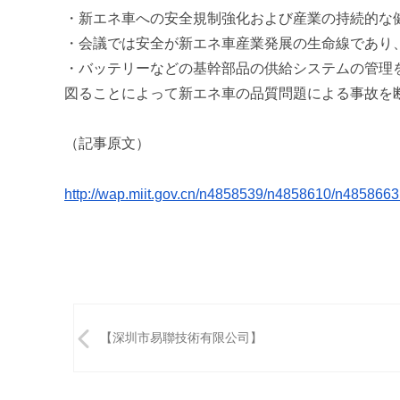
u
・
新エネ車への安全規制強化および産業の持続的な
m
・会議では安全が新エネ車産業発展の生命線であり
i
・バッテリーなどの基幹部品の供給システムの管理
図ることによって
新エネ車の品質問題による事故を
（記事原文）
http://wap.miit.gov.cn/
n4858539/n4858610/
n4858663
投
【深圳市易聯技術有限公司】
稿
ナ