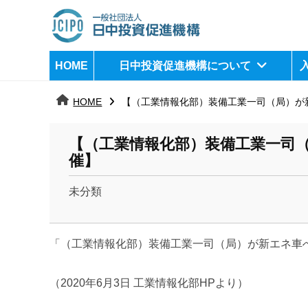
コ
ン
テ
日
j
HOME
日中投資促進機構について
ン
c
中
ツ
i
HOME
【（工業情報化部）装備工業一司（局）が
へ
p
投
ス
o
資
【（工業情報化部）装備工業一司
キ
催】
ッ
促
プ
未分類
進
b
機
y
「（工業情報化部）装備工業一司（局）
が新エネ車
k
構
a
n
（2020年6月3日 工業情報化部HPより）
a