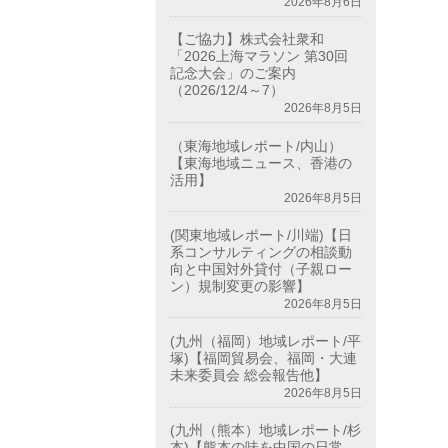
2026年8月6日
【ご協力】株式会社衆和
「2026上海マラソン 第30回
記念大会」のご案内
（2026/12/4～7）
2026年8月5日
（東海地域レポート/内山）
【東海地域ニュース、香港の
活用】
2026年8月5日
(関東地域レポート/川端)【日
系コンサルティングの相談動
向と中国対外貸付（子親ロー
ン）規制変更の影響】
2026年8月5日
(九州（福岡）地域レポート/平
塚)【福岡貿易会、福岡・大連
未来委員会 総会報告他】
2026年8月5日
(九州（熊本）地域レポート/杉
本)【熊本の味を中国の日常