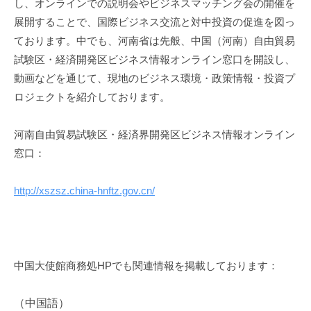
し、オンラインでの説明会やビジネスマッチング会の開催を
i
展開することで、国際ビジネス交流と対中投資の促進を図っ
ております。中でも、河南省は先般、中国（河南）自由貿易
試験区・経済開発区ビジネス情報オンライン窓口を開設し、
動画などを通じて、現地のビジネス環境・政策情報・投資プ
ロジェクトを紹介しております。
河南自由貿易試験区・経済界開発区ビジネス情報オンライン
窓口：
http://xszsz.china-hnftz.gov.cn/
中国大使館商務処
HP
でも関連情報を掲載しております：
（中国語）