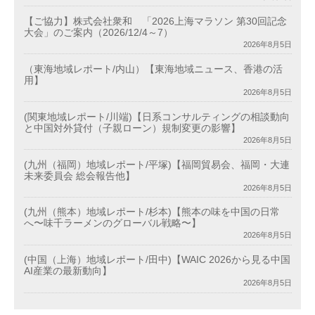
【ご協力】株式会社衆和 「2026上海マラソン 第30回記念
大会」のご案内（2026/12/4～7）
2026年8月5日
（東海地域レポート/内山）【東海地域ニュース、香港の活
用】
2026年8月5日
(関東地域レポート/川端)【日系コンサルティングの相談動向
と中国対外貸付（子親ローン）規制変更の影響】
2026年8月5日
(九州（福岡）地域レポート/平塚)【福岡貿易会、福岡・大連
未来委員会 総会報告他】
2026年8月5日
(九州（熊本）地域レポート/杉本)【熊本の味を中国の日常
へ〜味千ラーメンのグローバル戦略〜】
2026年8月5日
(中国（上海）地域レポート/田中)【WAIC 2026から見る中国
AI産業の最新動向】
2026年8月5日