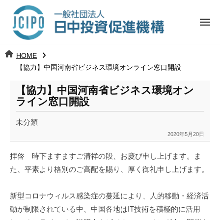
コ
日
ー
ン
中
メ
テ
ニ
投
ュ
ン
日
ー
j
HOME
ツ
資
c
【協力】中国河南省ビジネス環境オンライン窓口開設
中
へ
i
促
ス
【協力】中国河南省ビジネス環境オン
p
投
進
キ
ライン窓口開設
o
ッ
機
資
未分類
プ
構
促
2020年5月20日
b
y
進
拝啓 時下ますますご清祥の段、お慶び申し上げます。ま
k
た、平素より格別のご高配を賜り、厚く御礼申し上げます。
a
機
n
a
構
新型コロナウィルス感染症の蔓延により、人的移動・経済活
u
動が制限されている中、中国各地は
IT
技術を積極的に活用
m