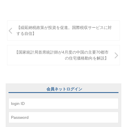
投
【繰延納税政策が投資を促進。国際税収サービスに対
稿
する自信】
ナ
ビ
【国家統計局首席統計師が4月度の中国の主要70都市
の住宅価格動向を解説】
ゲ
ー
シ
ョ
会員ネットログイン
ン