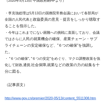
（2020年5月13日 中国政府網HPより）
u
m
・
李克強総理は5月13日の国務院常務会議において各部局が
i
全国の
人民代表と
政協委員の意見・提言をしっかり聴取す
ることを指示した。
・今年はこれまでにない困難への挑戦に直面しており、
会議
ではさらに
人民の就業機会の確保、産業チェーン・
サプ
ライチェーンの安定確保
など、”６つの確保”を強調し
た。
・ ”６つの確保”, ”６つの安定”をめぐり、マクロ調整政策を強
化して財政,通貨,
社会保障,就業などの政策の力の結集を十
分に図る。
（記事原文）
http://www.gov.cn/premier/
2020-05/13/content_5511308.htm