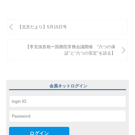
投
【北京だより】5月15日号
稿
ナ
【李克強首相ー国務院常務会議開催 ”六つの保
ビ
証”と”六つの安定”を語る】
ゲ
ー
シ
会員ネットログイン
ョ
ン
ログイン