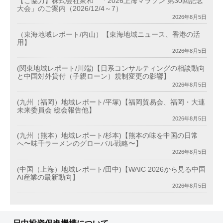
【ご協力】株式会社衆和 「2026上海マラソン 第30回記念
大会」のご案内（2026/12/4～7）
2026年8月5日
（東海地域レポート/内山）【東海地域ニュース、香港の活
用】
2026年8月5日
(関東地域レポート/川端)【日系コンサルティングの相談動向
と中国対外貸付（子親ローン）規制変更の影響】
2026年8月5日
(九州（福岡）地域レポート/平塚)【福岡貿易会、福岡・大連
未来委員会 総会報告他】
2026年8月5日
(九州（熊本）地域レポート/杉本)【熊本の味を中国の日常
へ〜味千ラーメンのグローバル戦略〜】
2026年8月5日
(中国（上海）地域レポート/田中)【WAIC 2026から見る中国
AI産業の最新動向】
2026年8月5日