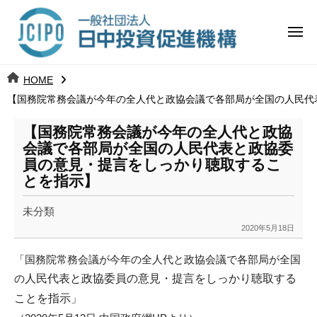
コ
日
ー
ン
中
メ
テ
ニ
投
ュ
ン
日
ー
j
HOME
ツ
資
c
【国務院常務会議が今年の全人代と政協会議で各部局が全国の人民代
中
へ
i
促
ス
p
【国務院常務会議が今年の全人代と政協
投
進
キ
o
会議で各部局が全国の人民代表と政協委
ッ
機
員の意見・提言をしっかり聴取するこ
資
とを指示】
プ
構
促
未分類
進
2020年5月18日
b
y
機
「国務院常務会議が今年の全人代と政協会議で各部局が全国
k
の
人民代表と政協委員の意見・提言をしっかり聴取する
a
構
n
ことを指示」
a