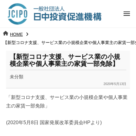
コ
日
ー
ン
中
メ
テ
ニ
投
ュ
ン
日
ー
j
HOME
ツ
資
c
【新型コロナ支援、サービス業の小規模企業や個人事業主の家賃一部
中
へ
i
促
ス
p
【新型コロナ支援、サービス業の小規
投
進
キ
o
模企業や個人事業主の家賃一部免除】
ッ
機
資
未分類
プ
構
促
2020年5月13日
b
y
進
「新型コロナ支援、
サービス業の小規模企業や個人事業
k
主の家賃一部免除」
a
機
n
構
a
(2020年5月8日 国家発展改革委員会HPより)
u
m