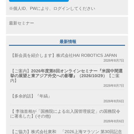
※個人ID、PWにより、ログインしてください
最新セミナー
最新情報
【新会員を紹介します】株式会社HAI ROBOTICS JAPAN
2026年8月7日
【ご案内】
2026年度第8回オンラインセミナー『米国中間選
挙の展望と東アジア外交への影響』（2026/10/29）
【ご案
内】
2026年8月7日
【多余的話】『年縞』
2026年8月6日
【 李強首相が「国務院による出入国管理規定」の国務院令
に署名した】(その他)
2026年8月6日
【ご協力】株式会社衆和 「2026上海マラソン 第30回記念