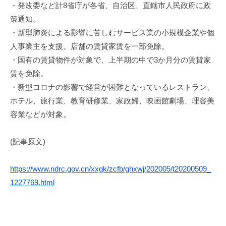
・発改委など計8省庁が各省、自治区、
直轄市人民政府に政
i
策通知。
・
新型肺炎による影響に苦しむサービス業の小規模企業や個
人事業主
を支援。店舗の賃貸家賃を一部免除。
・国有の賃貸物件が対象で、
上半期の中で3か月分の賃貸家
賃を免除。
・新型コロナの影響で経営が困難となっているレストラン、
ホテル、旅行業、教育研修業、家政婦、映画館劇場、
理容美
容業などが対象。
(記事原文)
https://www.ndrc.gov.cn/xxgk/
zcfb/ghxwj/202005/t20200509_
1227769.html