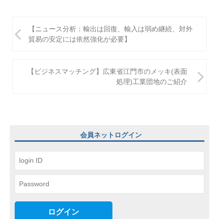
投
【ニュース分析：輸出は回復、輸入は弱め継続、対外
稿
貿易の安定には依然強化が必要】
ナ
ビ
【ビジネスマッチング】広東省江門市のメッキ(表面
処理)工業団地のご紹介
ゲ
ー
シ
ョ
会員ネットログイン
ン
ログイン