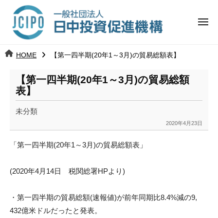
コ
日
ー
ン
中
メ
テ
ニ
投
ュ
ン
日
ー
j
HOME
【第一四半期(20年1～3月)の貿易総額表】
ツ
資
c
中
へ
i
促
【第一四半期(20年1～3月)の貿易総額
ス
p
表】
投
進
キ
o
ッ
機
未分類
資
2020年4月23日
プ
b
構
促
y
「第一四半期(20年1～3月)の貿易総額表」
k
進
a
(2020年4月14日 税関総署HPより)
n
機
a
構
u
・第一四半期の貿易総額(速報値)が前年同期比8.4%減の9,
m
432億米ドルだったと発表。
i