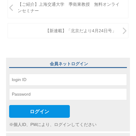
投
【ご紹介】上海交通大学 季衛東教授 無料オンライ
稿
ンセミナー
ナ
ビ
【新連載】「北京だより4月24日号」
ゲ
ー
シ
会員ネットログイン
ョ
ン
ログイン
※個人ID、PWにより、ログインしてください