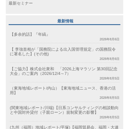
最新セミナー
最新情報
【多余的話】『年縞』
2026年8月6日
【 李強首相が「国務院による出入国管理規定」の国務院令
に署名した】(その他)
2026年8月6日
【ご協力】株式会社衆和 「2026上海マラソン 第30回記念
大会」のご案内（2026/12/4～7）
2026年8月5日
（東海地域レポート/内山）【東海地域ニュース、香港の活
用】
2026年8月5日
(関東地域レポート/川端)【日系コンサルティングの相談動向
と中国対外貸付（子親ローン）規制変更の影響】
2026年8月5日
(九州（福岡）地域レポート/平塚)【福岡貿易会、福岡・大連