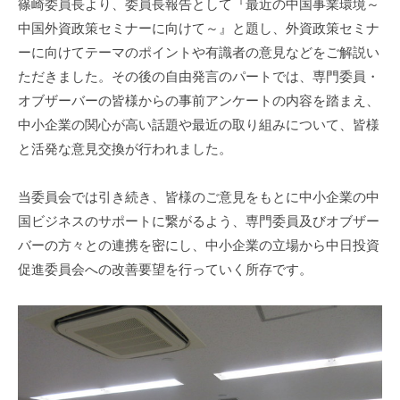
篠崎委員長より、委員長報告として『最近の中国事業環境～
i
中国外資政策セミナーに向けて～』と題し、外資政策セミナ
ーに向けてテーマのポイントや有識者の意見などをご解説い
ただきました。その後の自由発言のパートでは、専門委員・
オブザーバーの皆様からの事前アンケートの内容を踏まえ、
中小企業の関心が高い話題や最近の取り組みについて、皆様
と活発な意見交換が行われました。
当委員会では引き続き、皆様のご意見をもとに中小企業の中
国ビジネスのサポートに繋がるよう、専門委員及びオブザー
バーの方々との連携を密にし、中小企業の立場から中日投資
促進委員会への改善要望を行っていく所存です。