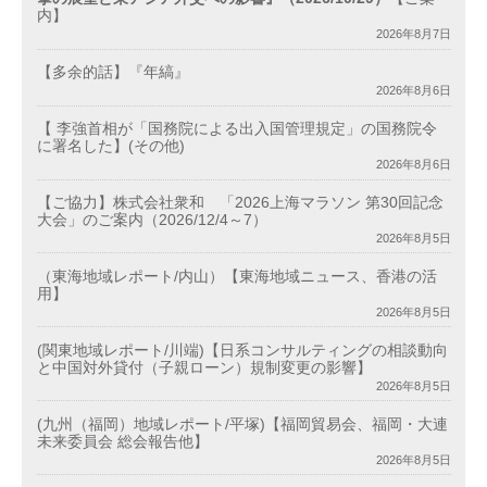
内】
2026年8月7日
【多余的話】『年縞』
2026年8月6日
【 李強首相が「国務院による出入国管理規定」の国務院令
に署名した】(その他)
2026年8月6日
【ご協力】株式会社衆和 「2026上海マラソン 第30回記念
大会」のご案内（2026/12/4～7）
2026年8月5日
（東海地域レポート/内山）【東海地域ニュース、香港の活
用】
2026年8月5日
(関東地域レポート/川端)【日系コンサルティングの相談動向
と中国対外貸付（子親ローン）規制変更の影響】
2026年8月5日
(九州（福岡）地域レポート/平塚)【福岡貿易会、福岡・大連
未来委員会 総会報告他】
2026年8月5日