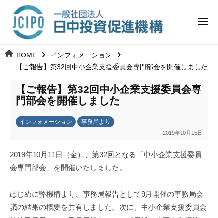
コ
日
ー
ン
中
メ
テ
ニ
投
ュ
ン
日
ー
j
HOME
インフォメーション
ツ
資
c
【ご報告】第32回中小企業支援委員会専門部会を開催しました
中
へ
i
促
ス
【ご報告】第32回中小企業支援委員会専
p
投
進
キ
門部会を開催しました
o
ッ
機
資
インフォメーション
事務局より
プ
構
促
2019年10月15日
b
y
進
2019年10月11日（金）、第32回となる「中小企業支援委員
k
会専門部会」を開催いたしました。
a
機
n
a
構
はじめに弊機構より、事務局報告として9月開催の事務局会
u
議の結果の概要を共有しました。次に、中小企業支援委員会
m