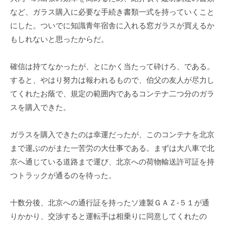
など、ガラス購入に必要な手続き書類一式を持っていくこと
にした。ついでに知識青年宿舎に入れる窓ガラスが買えるか
もしれないと思ったからだ。
確信は持てなかったが、とにかく当たって砕けろ、である。
すると、やはり努力は報われるもので、伯父の友人が尽力し
てくれたお蔭で、規定の範囲内であるコンテナ二つ分のガラ
スを購入できた。
ガラスを購入できたのは幸運だったが、このコンテナを北京
まで運ぶのがまた一苦労の大仕事である。まずは大八車で北
京へ通じている道路まで運び、北京への荷物輸送許可証を持
つトラックが通るのを待った。
十数分後、北京への通行証を持ったソ連製ＧＡＺ-５１が通
りかかり、交渉すると運転手は相乗りに同意してくれたの