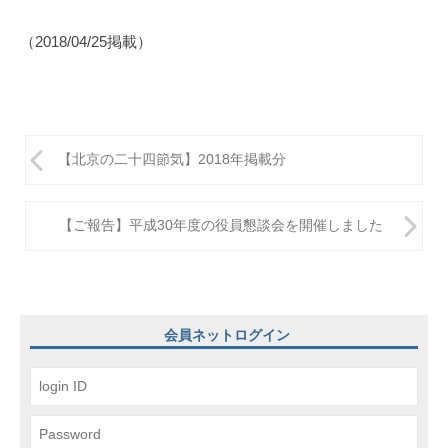
（2018/04/25掲載）
投
【北京の二十四節気】2018年掲載分
稿
ナ
【ご報告】平成30年度の役員懇談会を開催しました
ビ
ゲ
ー
会員ネットログイン
シ
ョ
ン