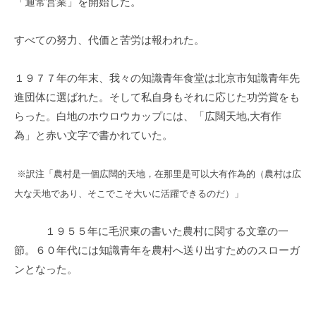
「通常営業」を開始した。
すべての努力、代価と苦労は報われた。
１９７７年の年末、我々の知識青年食堂は北京市知識青年先
進団体に選ばれた。そして私自身もそれに応じた功労賞をも
らった。白地のホウロウカップには、「広闊天地,大有作
為」と赤い文字で書かれていた。
※訳注「農村是一個広闊的天地，在那里是可以大有作為的（農村は広
大な天地であり、そこでこそ大いに活躍できるのだ）」
１９５５年に毛沢東の書いた農村に関する文章の一
節。６０年代には知識青年を農村へ送り出すためのスローガ
ンとなった。