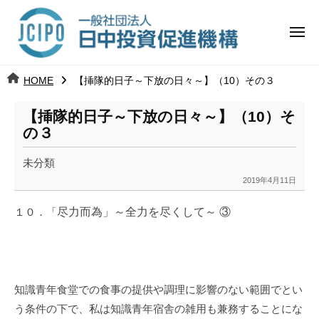
コ
日
ー
ン
中
メ
テ
ニ
投
ュ
ン
日
ー
j
HOME
【挿隊的日子～下放の日々～】（10）その３
ツ
資
c
中
へ
i
促
【挿隊的日子～下放の日々～】（10）そ
ス
p
の３
投
進
キ
o
ッ
機
未分類
資
2019年4月11日
プ
b
構
促
y
１０．「
尽力而為」～全力を尽くして～ ③
k
進
a
n
機
a
構
u
知識青年食堂での食事の提供や調理に影響のない範囲でとい
m
う条件の下で、私は知識青年宿舎の雑用も兼務することにな
i