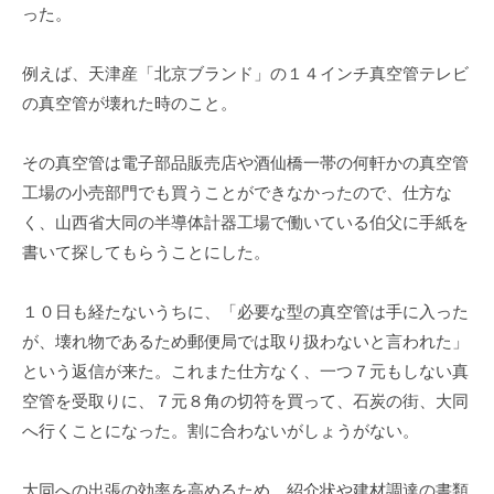
った。
例えば、天津産「北京ブランド」の１４インチ真空管テレビ
の真空管が壊れた時のこと。
その真空管は電子部品販売店や酒仙橋一帯の何軒かの真空管
工場の小売部門でも買うことができなかったので、仕方な
く、山西省大同の半導体計器工場で働いている伯父に手紙を
書いて探してもらうことにした。
１０日も経たないうちに、「必要な型の真空管は手に入った
が、壊れ物であるため郵便局では取り扱わないと言われた」
という返信が来た。これまた仕方なく、一つ７元もしない真
空管を受取りに、７元８角の切符を買って、石炭の街、大同
へ行くことになった。割に合わないがしょうがない。
大同への出張の効率を高めるため、紹介状や建材調達の書類