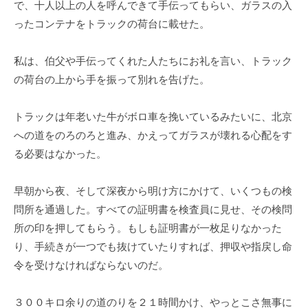
で、十人以上の人を呼んできて手伝ってもらい、ガラスの入
ったコンテナをトラックの荷台に載せた。
私は、伯父や手伝ってくれた人たちにお礼を言い、トラック
の荷台の上から手を振って別れを告げた。
トラックは年老いた牛がボロ車を挽いているみたいに、北京
への道をのろのろと進み、かえってガラスが壊れる心配をす
る必要はなかった。
早朝から夜、そして深夜から明け方にかけて、いくつもの検
問所を通過した。すべての証明書を検査員に見せ、その検問
所の印を押してもらう。もしも証明書が一枚足りなかった
り、手続きが一つでも抜けていたりすれば、押収や指戻し命
令を受けなければならないのだ。
３００キロ余りの道のりを２１時間かけ、やっとこさ無事に