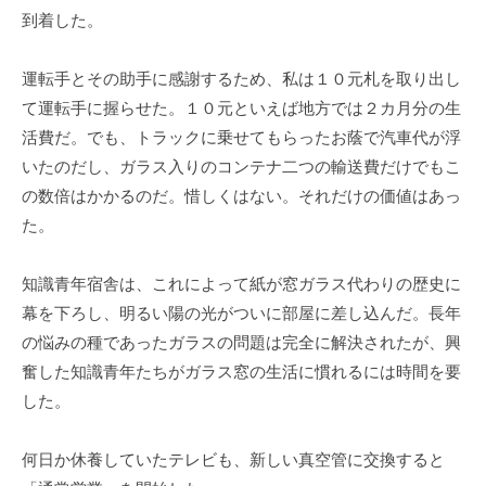
到着した。
運転手とその助手に感謝するため、私は１０元札を取り出し
て運転手に握らせた。１０元といえば地方では２カ月分の生
活費だ。でも、トラックに乗せてもらったお蔭で汽車代が浮
いたのだし、ガラス入りのコンテナ二つの輸送費だけでもこ
の数倍はかかるのだ。惜しくはない。それだけの価値はあっ
た。
知識青年宿舎は、これによって紙が窓ガラス代わりの歴史に
幕を下ろし、明るい陽の光がついに部屋に差し込んだ。長年
の悩みの種であったガラスの問題は完全に解決されたが、興
奮した知識青年たちがガラス窓の生活に慣れるには時間を要
した。
何日か休養していたテレビも、新しい真空管に交換すると