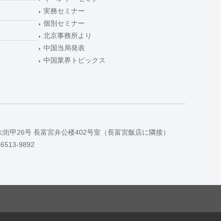
実務セミナー
個別セミナー
北京事務所より
中国当局発表
中国業界トピックス
大街甲26号 長富宮弁公楼402号室（長富宮飯店に隣接）
-6513-9892