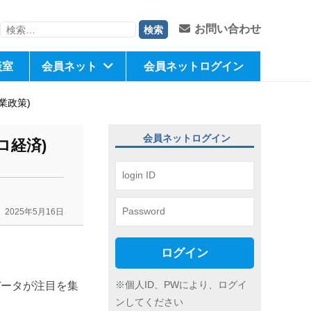
検
お問い合わせ
索:
談室
会員ネット
会員ネットログイン
業政策)
会員ネットログイン
ロ経済)
2025年5月16日
ログイン
※個人ID、PWにより、ログイ
データが注目を集
ンしてください