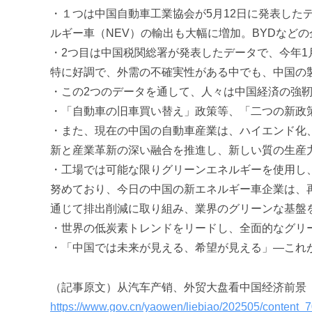
促
・１つは中国自動車工業協会が5月12日に発表したデ
進
ルギー車（NEV）の輸出も大幅に増加。BYDなど
機
・2つ目は中国税関総署が発表したデータで、今年1
構
特に好調で、外需の不確実性がある中でも、中国の
(
・この2つのデータを通して、人々は中国経済の強
j
c
・「自動車の旧車買い替え」政策等、「二つの新政
i
・また、現在の中国の自動車産業は、ハイエンド化
p
新と産業革新の深い融合を推進し、新しい質の生産
o
・工場では可能な限りグリーンエネルギーを使用し
)
努めており、今日の中国の新エネルギー車企業は、
通じて排出削減に取り組み、業界のグリーンな基盤
・世界の低炭素トレンドをリードし、全面的なグリ
・「中国では未来が見える、希望が見える」―これ
（記事原文）从汽车产销、外贸大盘看中国经济前景
https://www.gov.cn/yaowen/liebiao/202505/content_