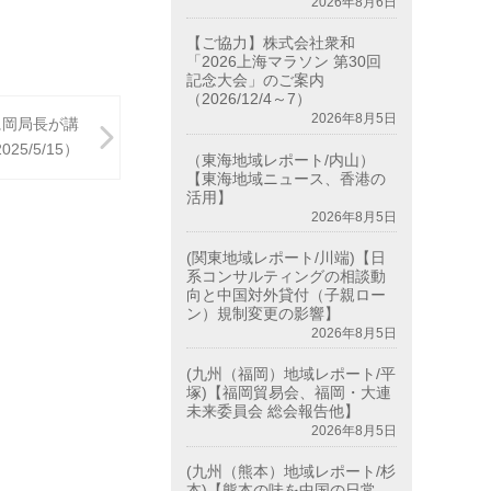
2026年8月6日
【ご協力】株式会社衆和
「2026上海マラソン 第30回
記念大会」のご案内
（2026/12/4～7）
2026年8月5日
に岡局長が講
025/5/15）
（東海地域レポート/内山）
【東海地域ニュース、香港の
活用】
2026年8月5日
(関東地域レポート/川端)【日
系コンサルティングの相談動
向と中国対外貸付（子親ロー
ン）規制変更の影響】
2026年8月5日
(九州（福岡）地域レポート/平
塚)【福岡貿易会、福岡・大連
未来委員会 総会報告他】
2026年8月5日
(九州（熊本）地域レポート/杉
本)【熊本の味を中国の日常