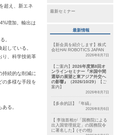
台を超え、新エネ
最新セミナー
4%増加。輸出は
最新情報
いる。
【新会員を紹介します】株式
喚起している。
会社HAI ROBOTICS JAPAN
2026年8月7日
おり、科学技術革
【ご案内】
2026年度第8回オ
ンラインセミナー『米国中間
の持続的な削減に
選挙の展望と東アジア外交へ
どの多様な手段を
の影響』（2026/10/29）
【ご
案内】
2026年8月7日
【多余的話】『年縞』
もある。
2026年8月6日
【 李強首相が「国務院による
出入国管理規定」の国務院令
に署名した】(その他)