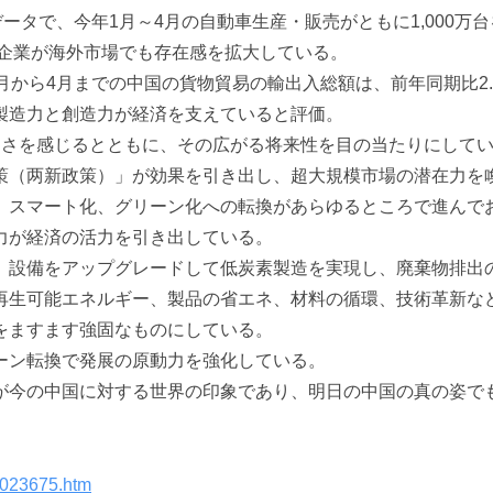
ータで、今年1月～4月の自動車生産・販売がともに1,000万
の企業が海外市場でも存在感を拡大している。
月から4月までの中国の貨物貿易の輸出入総額は、前年同期比2.
製造力と創造力が経済を支えていると評価。
靭さを感じるとともに、その広がる将来性を目の当たりにして
策（两新政策）」が効果を引き出し、超大規模市場の潜在力を
、スマート化、グリーン化への転換があらゆるところで進んで
力が経済の活力を引き出している。
、設備をアップグレードして低炭素製造を実現し、廃棄物排出
再生可能エネルギー、製品の省エネ、材料の循環、技術革新な
をますます強固なものにしている。
ーン転換で発展の原動力を強化している。
が今の中国に対する世界の印象であり、明日の中国の真の姿で
7023675.htm