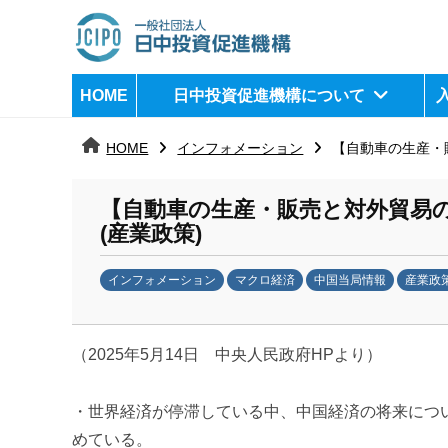
コ
ン
テ
日
j
HOME
日中投資促進機構について
ン
c
中
ツ
i
HOME
インフォメーション
【自動車の生産・
へ
p
投
ス
o
資
【自動車の生産・販売と対外貿易の
キ
(産業政策)
ッ
促
プ
インフォメーション
マクロ経済
中国当局情報
産業政
進
b
機
y
（2025年5月14日 中央人民政府HPより）
日
構
中
投
・世界経済が停滞している中、中国経済の将来につ
資
めている。