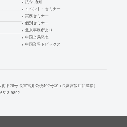
法令-通知
イベント・セミナー
実務セミナー
個別セミナー
北京事務所より
中国当局発表
中国業界トピックス
大街甲26号 長富宮弁公楼402号室（長富宮飯店に隣接）
-6513-9892