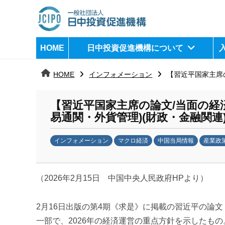
コ
ン
テ
日
j
HOME
日中投資促進機構について
ン
c
中
ツ
i
HOME
インフォメーション
【習近平国家主席の
へ
p
投
ス
o
資
【習近平国家主席の論文/当面の経済
キ
易通関・外貨管理)(財政・金融関連
ッ
促
プ
インフォメーション
マクロ経済
中国当局情報
産業政
進
b
機
y
（2026年2月15日 中国中央人民政府HPより）
日
構
中
投
2月16日出版の第4期《求是》に掲載の習近平の論文
資
一部で、2026年の経済運営の重点方針を示したもの