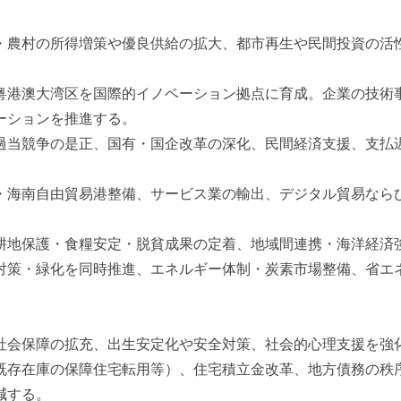
・農村の所得増策や優良供給の拡大、都市再生や民間投資の活
粤港澳大湾区を国際的イノベーション拠点に育成。企業の技術事
ーションを推進する。
過当競争の是正、国有・国企改革の深化、民間経済支援、支払
・海南自由貿易港整備、サービス業の輸出、デジタル貿易なら
。
耕地保護・食糧安定・脱貧成果の定着、地域間連携・海洋経済
対策・緑化を同時推進、エネルギー体制・炭素市場整備、省エ
社会保障の拡充、出生安定化や安全対策、社会的心理支援を強
既存在庫の保障住宅転用等）、住宅積立金改革、地方債務の秩
減する。