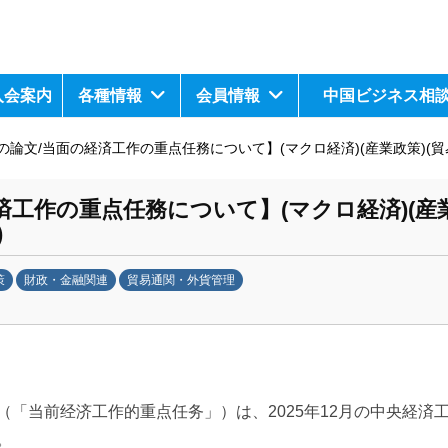
入会案内
各種情報
会員情報
中国ビジネス相
論文/当面の経済工作の重点任務について】(マクロ経済)(産業政策)(貿
工作の重点任務について】(マクロ経済)(産業
)
策
財政・金融関連
貿易通関・外貨管理
（「当前经济工作的重点任务」）は、2025年12月の中央経済
。