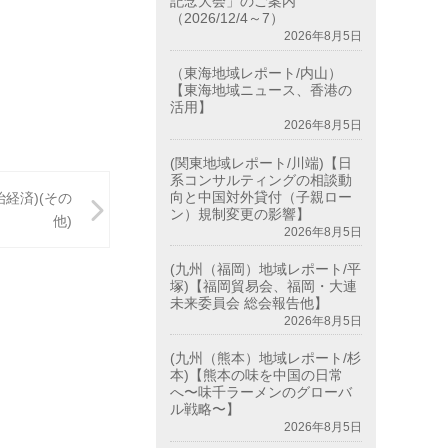
記念大会」のご案内
（2026/12/4～7）
2026年8月5日
（東海地域レポート/内山）
【東海地域ニュース、香港の
活用】
2026年8月5日
(関東地域レポート/川端)【日
系コンサルティングの相談動
向と中国対外貸付（子親ロー
経済)(その
ン）規制変更の影響】
他)
2026年8月5日
(九州（福岡）地域レポート/平
塚)【福岡貿易会、福岡・大連
未来委員会 総会報告他】
2026年8月5日
(九州（熊本）地域レポート/杉
本)【熊本の味を中国の日常
へ〜味千ラーメンのグローバ
ル戦略〜】
2026年8月5日