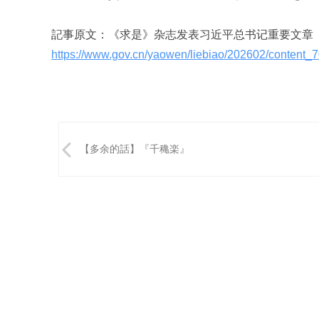
記事原文：《求是》杂志发表习近平总书记重要文章
https://www.gov.cn/yaowen/liebiao/202602/content_
投
【多余的話】『千穐楽』
稿
ナ
ビ
ゲ
ー
シ
ョ