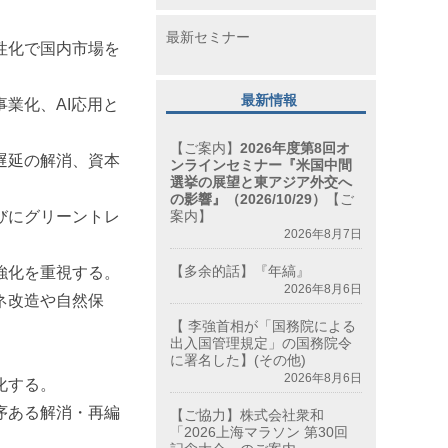
最新セミナー
性化で国内市場を
最新情報
業化、AI応用と
【ご案内】
2026年度第8回オ
遅延の解消、資本
ンラインセミナー『米国中間
選挙の展望と東アジア外交へ
の影響』（2026/10/29）
【ご
びにグリーントレ
案内】
2026年8月7日
【多余的話】『年縞』
強化を重視する。
2026年8月6日
ネ改造や自然保
【 李強首相が「国務院による
出入国管理規定」の国務院令
に署名した】(その他)
2026年8月6日
化する。
序ある解消・再編
【ご協力】株式会社衆和
「2026上海マラソン 第30回