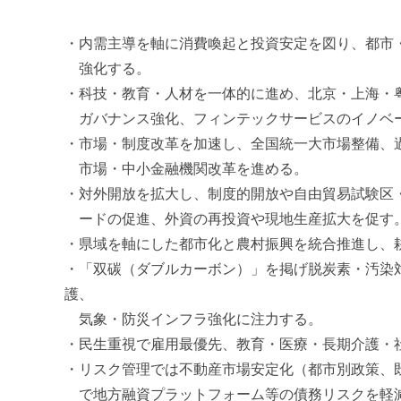
促
進
・内需主導を軸に消費喚起と投資安定を図り、都市
機
強化する。
構
・科技・教育・人材を一体的に進め、北京・上海・
(
ガバナンス強化、フィンテックサービスのイノベ
j
c
・市場・制度改革を加速し、全国統一大市場整備、
i
市場・中小金融機関改革を進める。
p
・対外開放を拡大し、制度的開放や自由貿易試験区
o
ードの促進、外資の再投資や現地生産拡大を促す
)
・県域を軸にした都市化と農村振興を統合推進し、
・「双碳（ダブルカーボン）」を掲げ脱炭素・汚染
護、
気象・防災インフラ強化に注力する。
・民生重視で雇用最優先、教育・医療・長期介護・
・リスク管理では不動産市場安定化（都市別政策、
で地方融資プラットフォーム等の債務リスクを軽