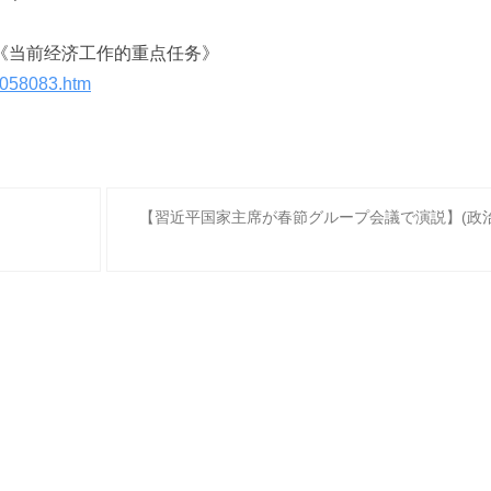
《当前经济工作的重点任务》
7058083.htm
【習近平国家主席が春節グループ会議で演説】(政治