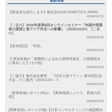
最新情報
【新会員を紹介します】株式会社HAI ROBOTICS JAPAN
2026年8月7日
【ご案内】
2026年度第8回オンラインセミナー『米国中間選
挙の展望と東アジア外交への影響』（2026/10/29）
【ご案
内】
2026年8月7日
【多余的話】『年縞』
2026年8月6日
【 李強首相が「国務院による出入国管理規定」の国務院令
に署名した】(その他)
2026年8月6日
【ご協力】株式会社衆和 「2026上海マラソン 第30回記念
大会」のご案内（2026/12/4～7）
2026年8月5日
（東海地域レポート/内山）【東海地域ニュース、香港の活
用】
2026年8月5日
(関東地域レポート/川端)【日系コンサルティングの相談動向