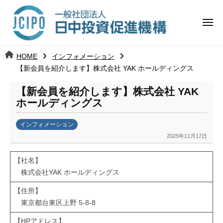
コ
日
ー
ン
中
メ
テ
ニ
投
ュ
ン
日
ー
j
HOME
インフォメーション
ツ
資
c
【新会員を紹介します】株式会社 YAK ホールディングス
中
へ
i
促
ス
【新会員を紹介します】株式会社 YAK
p
投
進
キ
ホールディングス
o
ッ
機
資
インフォメーション
プ
構
促
2025年11月17日
b
y
進
【社名】
劉
株式会社YAK ホールディングス
娜
機
【住所】
構
東京都台東区上野 5-8-8
【HPアドレス】