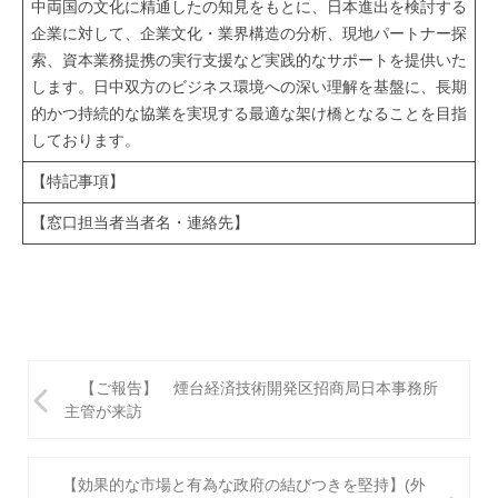
中両国の文化に精通したの知見をもとに、日本進出を検討する
企業に対して、企業文化・業界構造の分析、現地パートナー探
索、資本業務提携の実行支援など実践的なサポートを提供いた
します。日中双方のビジネス環境への深い理解を基盤に、長期
的かつ持続的な協業を実現する最適な架け橋となることを目指
しております。
【特記事項】
【窓口担当者当者名・連絡先】
投
【ご報告】 煙台経済技術開発区招商局日本事務所
稿
主管が来訪
ナ
ビ
【効果的な市場と有為な政府の結びつきを堅持】(外