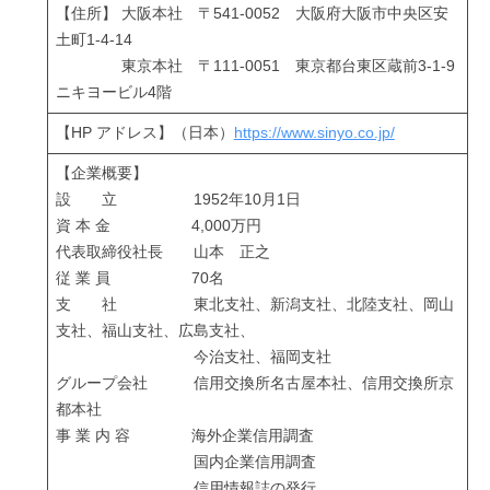
【住所】 大阪本社 〒541-0052 大阪府大阪市中央区安
土町1-4-14
東京本社 〒111-0051 東京都台東区蔵前3-1-9
ニキヨービル4階
【HP アドレス】（日本）
https://www.sinyo.co.jp/
【企業概要】
設 立 1952年10月1日
資 本 金 4,000万円
代表取締役社長 山本 正之
従 業 員 70名
支 社 東北支社、新潟支社、北陸支社、岡山
支社、福山支社、広島支社、
今治支社、福岡支社
グループ会社 信用交換所名古屋本社、信用交換所京
都本社
事 業 内 容 海外企業信用調査
国内企業信用調査
信用情報誌の発行