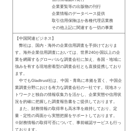
企業要覧等の出版物の刊行
企業情報のデータベース提供
取引信用保険ほか各種代理店業務
その他上記に関連する一切の事業
【中国関連ビジネス】
弊社は、国内・海外の企業信用調査を手掛けておりま
す。海外企業信用調査においては、世界240か国以上の企
業を網羅するグローバルな調査会社に加え、各国・地域に
強みを有する現地密着型の調査会社とも直接提携しており
ます。
中でもGladtrust社は、中国・青島に本拠を置く、中国企
業調査分野における有力な調査会社の一社です。現地ネッ
トワークと独自の情報収集力を活かし、企業実態や信用状
況を的確に把握した調査報告書をご提供しております。
また、財務情報の取得率も高水準を維持しており、定
量・定性の両面から実態把握をサポートしております。
※財務情報の取得可否について、事前確認サービスも行っ
ております。