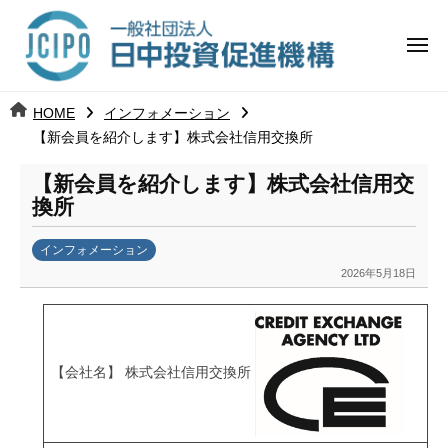
コ
日
ー
ン
中
メ
テ
ニ
投
ュ
ン
日
ー
j
HOME
インフォメーション
ツ
資
c
【新会員を紹介します】株式会社信用交換所
中
へ
i
促
ス
【新会員を紹介します】株式会社信用交
p
投
進
キ
換所
o
ッ
機
資
インフォメーション
プ
構
促
2026年5月18日
b
y
進
劉
娜
機
【会社名】 株式会社信用交換所
構