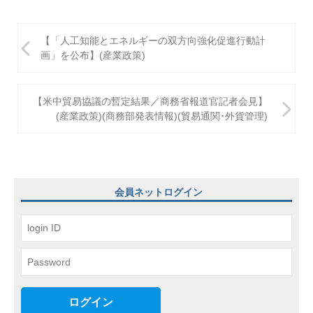
投
【「人工知能とエネルギーの双方向強化促進行動計
稿
画」を公布】(産業政策)
ナ
ビ
【米中貿易協議の暫定結果／商務省報道官記者会見】
(産業政策)(商務部発表情報)(貿易通関･外貨管理)
ゲ
ー
シ
ョ
会員ネットログイン
ン
ログイン