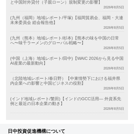
と中国対外貸付（子親ローン）規制変更の影響】
2026年8月5日
(九州（福岡）地域レポート/平塚)【福岡貿易会、福岡・大連
未来委員会 総会報告他】
2026年8月5日
(九州（熊本）地域レポート/杉本)【熊本の味を中国の日常
へ〜味千ラーメンのグローバル戦略〜】
2026年8月5日
(中国（上海）地域レポート/田中)【WAIC 2026から見る中国
AI産業の最新動向】
2026年8月5日
（北陸地域レポート/春日野）【中東情勢下における福井県
内企業への影響と中国ビジネスの役割】
2026年8月5日
(インド地域レポート/繁田)【インドのGCC活用― 外資系先
例と最近の日本企業の動き】
2026年8月5日
日中投資促進機構について