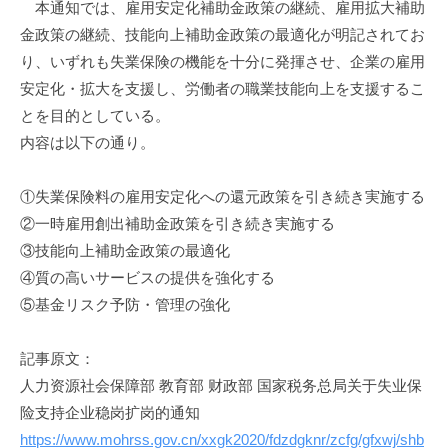
本通知では、雇用安定化補助金政策の継続、雇用拡大補助
機
金政策の継続、技能向上補助金政策の最適化が明記されてお
構
り、いずれも失業保険の機能を十分に発揮させ、企業の雇用
(
安定化・拡大を支援し、労働者の職業技能向上を支援するこ
j
とを目的としている。
c
内容は以下の通り。
i
p
o
①失業保険料の雇用安定化への還元政策を引き続き実施する
)
②一時雇用創出補助金政策を引き続き実施する
③技能向上補助金政策の最適化
④質の高いサービスの提供を強化する
⑤基金リスク予防・管理の強化
記事原文：
人力资源社会保障部 教育部 财政部 国家税务总局关于失业保
险支持企业稳岗扩岗的通知
https://www.mohrss.gov.cn/xxgk2020/fdzdgknr/zcfg/gfxwj/shb