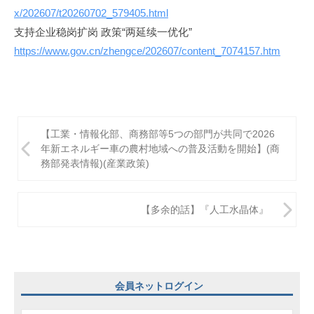
x/202607/t20260702_579405.html
支持企业稳岗扩岗 政策“两延续一优化”
https://www.gov.cn/zhengce/202607/content_7074157.htm
投
【工業・情報化部、商務部等5つの部門が共同で2026
稿
年新エネルギー車の農村地域への普及活動を開始】(商
務部発表情報)(産業政策)
ナ
ビ
【多余的話】『人工水晶体』
ゲ
ー
シ
ョ
会員ネットログイン
ン