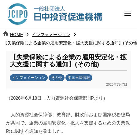
コ
日
ー
ン
中
メ
テ
ニ
投
ュ
ン
日
ー
j
HOME
インフォメーション
ツ
資
c
【失業保険による企業の雇用安定化・拡大支援に関する通知】(その他
中
へ
i
促
ス
p
【失業保険による企業の雇用安定化・拡
投
進
キ
o
大支援に関する通知】(その他)
ッ
機
資
インフォメーション
その他
中国当局情報
プ
構
促
2026年7月7日
b
y
進
（2026年6月18日 人力資源社会保障部HPより）
日
中
機
人的資源社会保障部、教育部、財政部および国家税務総局
投
構
資
が共同で、企業の雇用安定化・拡大を支援するための失業保
促
険に関する通知を発出した。
進