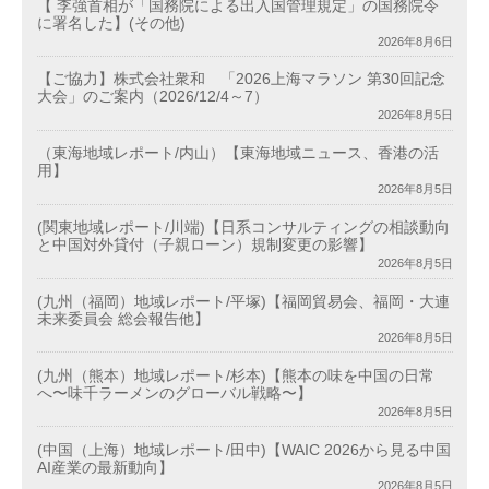
【 李強首相が「国務院による出入国管理規定」の国務院令
に署名した】(その他)
2026年8月6日
【ご協力】株式会社衆和 「2026上海マラソン 第30回記念
大会」のご案内（2026/12/4～7）
2026年8月5日
（東海地域レポート/内山）【東海地域ニュース、香港の活
用】
2026年8月5日
(関東地域レポート/川端)【日系コンサルティングの相談動向
と中国対外貸付（子親ローン）規制変更の影響】
2026年8月5日
(九州（福岡）地域レポート/平塚)【福岡貿易会、福岡・大連
未来委員会 総会報告他】
2026年8月5日
(九州（熊本）地域レポート/杉本)【熊本の味を中国の日常
へ〜味千ラーメンのグローバル戦略〜】
2026年8月5日
(中国（上海）地域レポート/田中)【WAIC 2026から見る中国
AI産業の最新動向】
2026年8月5日