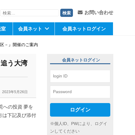
検
お問い合わせ
索:
談室
会員ネット
会員ネットログイン
湾区－』開催のご案内
会員ネットログイン
を追う大湾
2023年5月26日
莞への投資 夢を
ログイン
方は下記及び添付
※個人ID、PWにより、ログイ
ンしてください