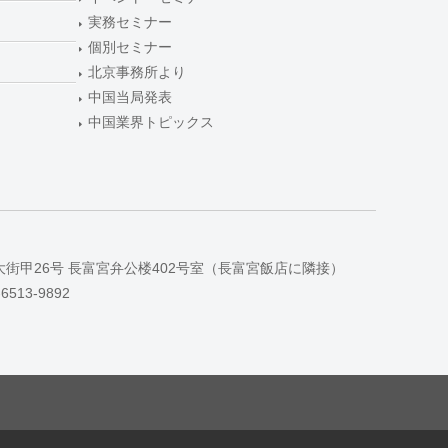
実務セミナー
個別セミナー
北京事務所より
中国当局発表
中国業界トピックス
大街甲26号 長富宮弁公楼402号室（長富宮飯店に隣接）
-6513-9892