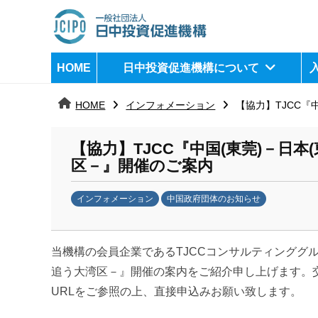
コ
ン
テ
日
j
HOME
日中投資促進機構について
ン
c
中
ツ
i
HOME
インフォメーション
【協力】TJCC『
へ
p
投
ス
o
資
【協力】TJCC『中国(東莞)－日
キ
区－』開催のご案内
ッ
促
プ
インフォメーション
中国政府団体のお知らせ
進
b
機
y
当機構の会員企業であるTJCCコンサルティンググル
日
構
中
追う大湾区－』開催の案内をご紹介申し上げます。
投
URLをご参照の上、直接申込みお願い致します。
資