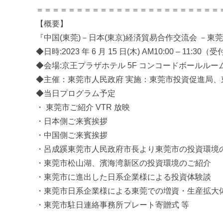
促
＝＝＝＝＝＝＝＝＝＝＝＝＝＝＝＝＝＝＝＝＝＝
進
【概要】
機
『中国(東莞)－日本(東京)経済貿易合作交流会 －東
構
◆日時:2023 年 6 月 15 日(木) AM10:00 – 11:30（受
(
◆会場:京王プラザホテル 5F コンコードボールルーム
j
c
◆主催：東莞市人民政府 実施：東莞市投資促進局、
i
◆当日プログラム予定
p
・ 東莞市ご紹介 VTR 放映
o
・日本側ご来賓挨拶
)
・中国側ご来賓挨拶
・呂成蹊東莞市人民政府市長より東莞市の投資環境
・東莞市松山湖、濱海湾新区の投資環境のご紹介
・東莞市に進出した日系企業様による投資体験談
・東莞市日系企業様による東莞での増資・生産拡大
・東莞市駐日連絡事務所プレート寄贈式 等