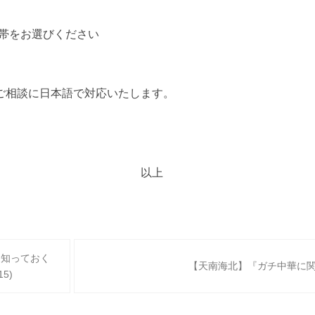
の時間帯をお選びください
ご相談に日本語で対応いたします。
上
見 知っておく
【天南海北】『ガチ中華に
5)