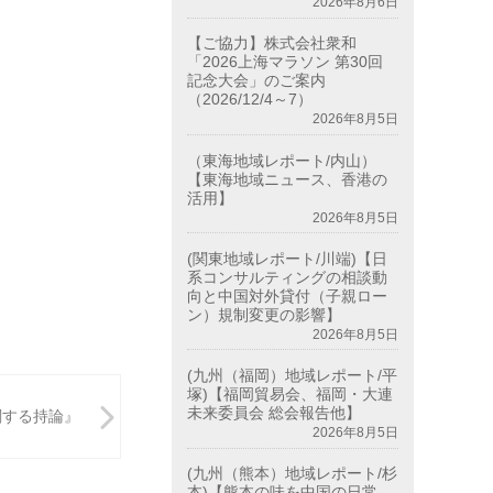
2026年8月6日
【ご協力】株式会社衆和
「2026上海マラソン 第30回
記念大会」のご案内
（2026/12/4～7）
2026年8月5日
（東海地域レポート/内山）
【東海地域ニュース、香港の
活用】
2026年8月5日
(関東地域レポート/川端)【日
系コンサルティングの相談動
向と中国対外貸付（子親ロー
ン）規制変更の影響】
2026年8月5日
(九州（福岡）地域レポート/平
塚)【福岡貿易会、福岡・大連
未来委員会 総会報告他】
関する持論』
2026年8月5日
(九州（熊本）地域レポート/杉
本)【熊本の味を中国の日常