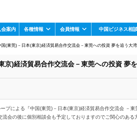
入会案内
各種情報
会員情報
中国ビジネス相
中国(東莞)－日本(東京)経済貿易合作交流会－東莞への投資 夢を追う大
本(東京)経済貿易合作交流会－東莞への投資 夢
ープによる『中国(東莞)－日本(東京)経済貿易合作交流会 －東
交流会の後に個別相談会も予定しておりますのでご関心のある