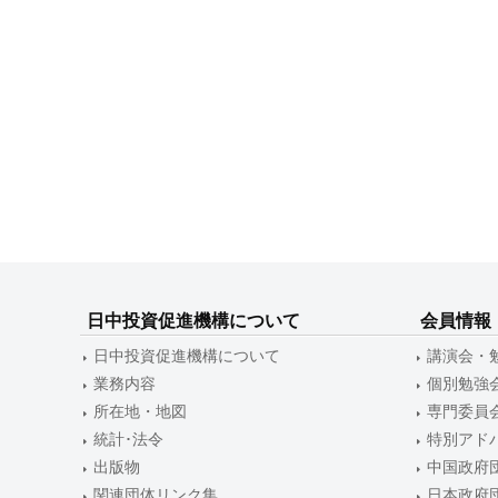
ビ
ゲ
ー
シ
ョ
ン
日中投資促進機構について
会員情報
日中投資促進機構について
講演会・
業務内容
個別勉強
所在地・地図
専門委員
統計･法令
特別アド
出版物
中国政府
関連団体リンク集
日本政府