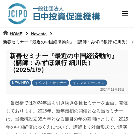
コ
日
ー
ン
中
メ
テ
ニ
投
ュ
ン
日
ー
j
HOME
NewInfo
ツ
資
c
新春セミナー『最近の中国経済動向』（講師：みずほ銀行 細川氏）（202
中
へ
i
促
ス
p
新春セミナー『最近の中国経済動向』
投
進
キ
o
（講師：みずほ銀行 細川氏）
ッ
機
（2025/1/9）
資
プ
構
促
NEWINFO
イベント・セミナー
インフォメーション
2024年12月18日
b
進
y
当機構では2024年度も引き続き各種セミナーを企画、開催
日
機
しております。2025年、新年最初の開催となる当セミナー
中
は、当機構設立35周年となる節目の年の幕開けとして、2025
構
投
資
年の中国経済のゆくえについて、講師より対面形式でご講演
促