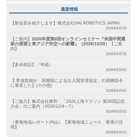
最新情報
【新会員を紹介します】株式会社HAI ROBOTICS JAPAN
2026年8月7日
【ご案内】
2026年度第8回オンラインセミナー『米国中間選
挙の展望と東アジア外交への影響』（2026/10/29）
【ご案
内】
2026年8月7日
【多余的話】『年縞』
2026年8月6日
【 李強首相が「国務院による出入国管理規定」の国務院令
に署名した】(その他)
2026年8月6日
【ご協力】株式会社衆和 「2026上海マラソン 第30回記念
大会」のご案内（2026/12/4～7）
2026年8月5日
（東海地域レポート/内山）【東海地域ニュース、香港の活
用】
2026年8月5日