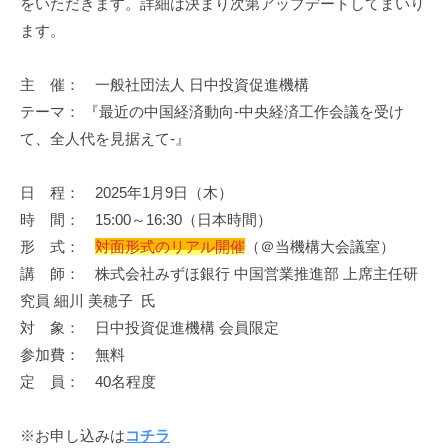
をいただきます。詳細は決まり次第アップデートしてまいり
進
ます。
機
構
主 催： 一般社団法人 日中投資促進機構
(
テーマ： 『最近の中国経済動向-中央経済工作会議を受け
j
て、全人代を見据えて-』
c
i
p
日 程： 2025年1月9日（木）
o
時 間： 15:00～16:30（日本時間）
)
形 式：
対面形式のリアル開催
（＠当機構大会議室）
講 師： 株式会社みずほ銀行 中国営業推進部 上席主任研
究員 細川 美穂子 氏
対 象： 日中投資促進機構 会員限定
参加費： 無料
定 員： 40名程度
※お申し込みは
コチラ