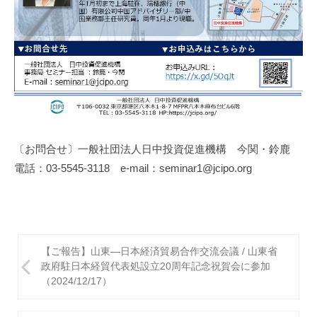
〔お問合せ〕一般社団法人日中投資促進機構 今関・鈴鹿
電話：03-5545-3118 e-mail：seminar1@jcipo.org
投
【ご報告】山東―日本経済貿易合作交流会議 / 山東省
稿
政府駐日本経貿代表処設立20周年記念祝賀会に参加
（2024/12/17）
ナ
ビ