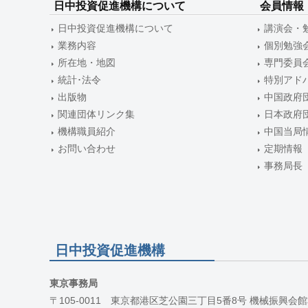
日中投資促進機構について
会員情報
ョ
日中投資促進機構について
講演会・
ン
業務内容
個別勉強
所在地・地図
専門委員
統計･法令
特別アド
出版物
中国政府
関連団体リンク集
日本政府
機構職員紹介
中国当局
お問い合わせ
定期情報
事務局長
日中投資促進機構
東京事務局
〒105-0011 東京都港区芝公園三丁目5番8号 機械振興会館