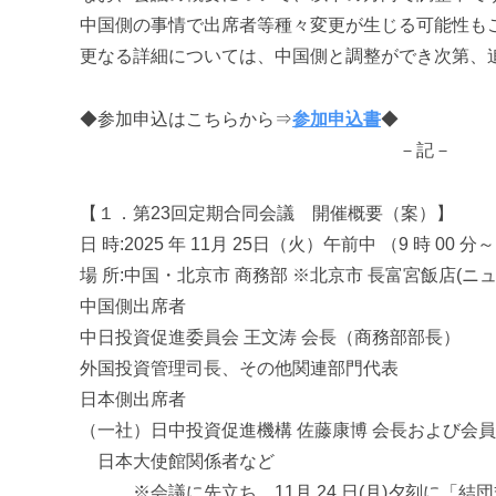
進
中国側の事情で出席者等種々変更が生じる可能性も
機
更なる詳細については、中国側と調整ができ次第、
構
(
◆参加申込はこちらから⇒
参加申込書
◆
j
c
－記－
i
p
【１．第23回定期合同会議 開催概要（案）】
o
日 時:2025 年 11月 25日（火）午前中 （9 時 00 分～
)
場 所:中国・北京市 商務部 ※北京市 ⾧富宮飯店(
中国側出席者
中日投資促進委員会 王文涛 会⾧（商務部部⾧）
外国投資管理司長、その他関連部門代表
日本側出席者
（一社）日中投資促進機構 佐藤康博 会長およ
日本大使館関係者など
※会議に先立ち、11月 24 日(月)夕刻に「結