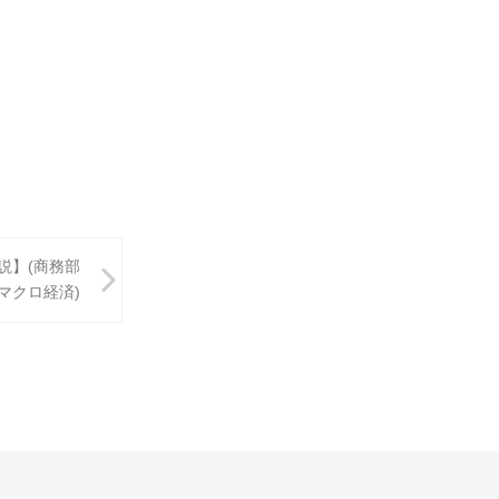
説】(商務部
(マクロ経済)