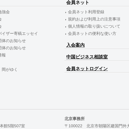
会員ネット
勉強会
会員ネット利用登録
会
規約および利用上の注意事項
会
個人情報の取り扱いについて
バイザー寄稿エッセイ
会員ネットの便利な使い方
団体のお知らせ
入会案内
団体のお知らせ
情報
中国ビジネス相談室
会員ネットログイン
 岡がゆく
北京事務所
本館5階507室
〒100022 北京市朝陽区建国門外