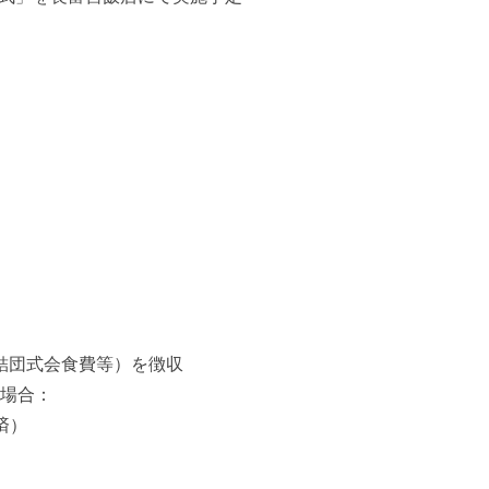
）
結団式会食費等）を徴収
る場合：
済）