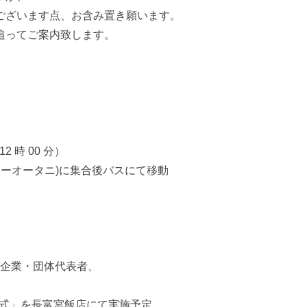
ございます点、お含み置き願います。
追ってご案内致します。
12 時 00 分）
ニューオータニ)に集合後バスにて移動
び会員企業・団体代表者、
団式」を長富宮飯店にて実施予定