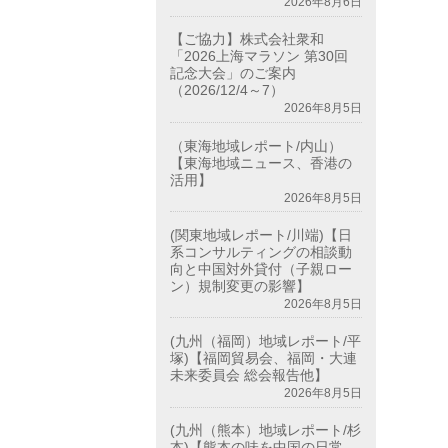
2026年8月6日
【ご協力】株式会社衆和
「2026上海マラソン 第30回
記念大会」のご案内
（2026/12/4～7）
2026年8月5日
（東海地域レポート/内山）
【東海地域ニュース、香港の
活用】
2026年8月5日
(関東地域レポート/川端)【日
系コンサルティングの相談動
向と中国対外貸付（子親ロー
ン）規制変更の影響】
2026年8月5日
(九州（福岡）地域レポート/平
塚)【福岡貿易会、福岡・大連
未来委員会 総会報告他】
2026年8月5日
(九州（熊本）地域レポート/杉
本)【熊本の味を中国の日常