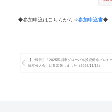
◆参加申込はこちらから⇒
参加申込書
◆
投
【ご報告】「2025深圳市グローバル投資促進プロモ
稿
日本分大会」に参加致しました（2025/11/12）
ナ
ビ
ゲ
ー
シ