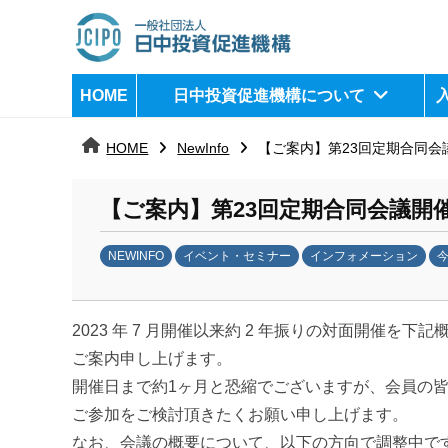
コ
ン
テ
日
j
HOME
日中投資促進機構について
ン
c
中
ツ
i
HOME
NewInfo
【ご案内】第23回定期合同
へ
p
投
ス
o
資
【ご案内】第23回定期合同会議開
キ
ッ
促
NEWINFO
イベント・セミナー
インフォメーション
プ
b
進
y
機
2023 年 7 月開催以来約 2 年振りの対面開催を
日
中
ご案内申し上げます。
構
投
開催日まで約1ヶ月と恐縮でございますが、会員の
資
ご参加をご検討頂きたくお願い申し上げます。
促
なお、会議の概要について、以下の方向で調整中で