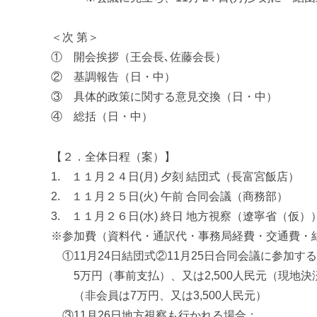
＜次 第＞
① 開会挨拶（王会長､佐藤会長）
② 基調報告（日・中）
③ 具体的政策に関する意見交換（日・中）
④ 総括（日・中）
【２．全体日程（案）】
1. １１月２４日(月) 夕刻 結団式（長富宮飯店）
2. １１月２５日(火) 午前 合同会議（商務部）
3. １１月２６日(水) 終日 地方視察（遼寧省（仮）
※参加費（資料代・通訳代・事務局経費・交通費・
①11月24日結団式②11月25日合同会議に参加す
5万円（事前支払）、又は2,500人民元（現地決
（非会員は7万円、又は3,500人民元）
③11月26日地方視察も行かれる場合：