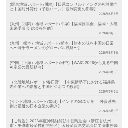
(関東地域レポート/川端)【日系コンサルティングの相談動向
と中国対外貸付（子親ローン）規制変更の影響】
2026年8月5日
(九州（福岡）地域レポート/平塚)【福岡貿易会、福岡・大連
未来委員会 総会報告他】
2026年8月5日
(九州（熊本）地域レポート/杉本)【熊本の味を中国の日常
へ〜味千ラーメンのグローバル戦略〜】
2026年8月5日
(中国（上海）地域レポート/田中)【WAIC 2026から見る中国
AI産業の最新動向】
2026年8月5日
（北陸地域レポート/春日野）【中東情勢下における福井県
内企業への影響と中国ビジネスの役割】
2026年8月5日
(インド地域レポート/繁田)【インドのGCC活用― 外資系先
例と最近の日本企業の動き】
2026年8月5日
【ご報告】2026年度沖縄経貿訪中団報告会（浙江省杭州
市・平湖市経済技術開発区）＆経済貿易交流会にて岡事務局