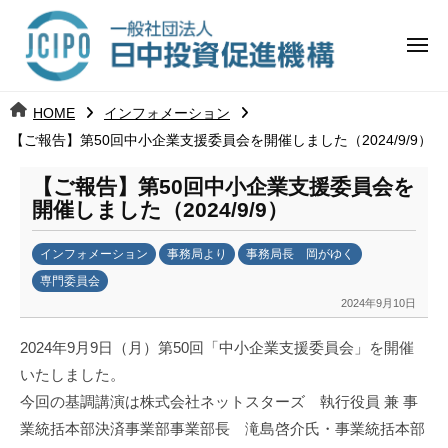
コ
日
ー
ン
中
メ
テ
ニ
投
ュ
ン
日
ー
j
HOME
インフォメーション
ツ
資
c
【ご報告】第50回中小企業支援委員会を開催しました（2024/9/9）
中
へ
i
促
ス
p
【ご報告】第50回中小企業支援委員会を
投
進
キ
o
開催しました（2024/9/9）
ッ
機
資
インフォメーション
事務局より
事務局長 岡がゆく
プ
構
促
専門委員会
2024年9月10日
b
進
y
2024年9月9日（月）第50回「中小企業支援委員会」を開催
日
機
いたしました。
中
構
今回の基調講演は株式会社ネットスターズ 執行役員 兼 事
投
資
業統括本部決済事業部事業部長 滝島啓介氏・事業統括本部