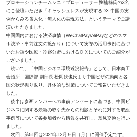
促
プロモーションチームシニアプロデューサー 劉楠楠氏の2名
進
にご登壇いただき「キャッシュレスが実現するDX-中国の実
機
例からみる省人化・無人化の実現方法」というテーマでご講
構
演いただきました。
(
中国国内における決済事情（WeChatPay/AliPayなどのスマ
j
ホ決済・事前注文の拡がり）について実際の活用事例に基づ
c
いたお話や医療・診察分野におけるＤＸについてのご紹介が
i
p
ございました。
o
続いて、「中国ビジネス環境近況報告」として、日本商工
)
会議所 国際部 副部長 松岡鉄也氏より中国ビザの動向と各
国の状況振り返り、具体的な対策についてご報告いただきま
した。
後半は参画メンバーへの事前アンケートに基づき、中国ビ
ジネスに関する最新の取引先からの相談とそれに対する取組
事例等について各参加者から情報を共有し、意見交換を行い
ました。
次回、第51回は2024年12月９日（月）に開催予定です。