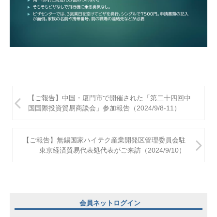
投
【ご報告】中国・厦門市で開催された「第二十四回中
稿
国国際投資貿易商談会」参加報告（2024/9/8-11）
ナ
ビ
【ご報告】無錫国家ハイテク産業開発区管理委員会駐
東京経済貿易代表処代表がご来訪（2024/9/10）
ゲ
ー
シ
ョ
会員ネットログイン