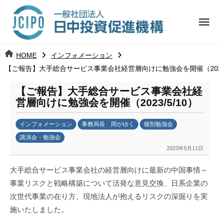
コ
日
ー
ン
中
メ
テ
ニ
投
ュ
ン
日
ー
j
HOME
インフォメーション
ツ
資
c
【ご報告】大手総合サービス事業会社経営層向けに勉強会を開催（2023/
中
へ
i
促
ス
p
【ご報告】大手総合サービス事業会社経
投
進
キ
o
営層向けに勉強会を開催（2023/5/10）
ッ
機
資
インフォメーション
事務局長 岡がゆく
個別勉強会
プ
構
促
講演会・勉強会
2023年5月11日
b
進
y
大手総合サービス事業会社の経営層向けに最新の中国事情～
日
機
事業リスクと戦略構築について活発な意見交換、日系企業の
中
構
次世代事業の在り方、現地法人が抱えるリスクの深掘りを実
投
資
施いたしました。