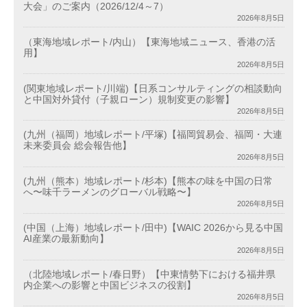
大会」のご案内（2026/12/4～7）
2026年8月5日
（東海地域レポート/内山）【東海地域ニュース、香港の活
用】
2026年8月5日
(関東地域レポート/川端)【日系コンサルティングの相談動向
と中国対外貸付（子親ローン）規制変更の影響】
2026年8月5日
(九州（福岡）地域レポート/平塚)【福岡貿易会、福岡・大連
未来委員会 総会報告他】
2026年8月5日
(九州（熊本）地域レポート/杉本)【熊本の味を中国の日常
へ〜味千ラーメンのグローバル戦略〜】
2026年8月5日
(中国（上海）地域レポート/田中)【WAIC 2026から見る中国
AI産業の最新動向】
2026年8月5日
（北陸地域レポート/春日野）【中東情勢下における福井県
内企業への影響と中国ビジネスの役割】
2026年8月5日