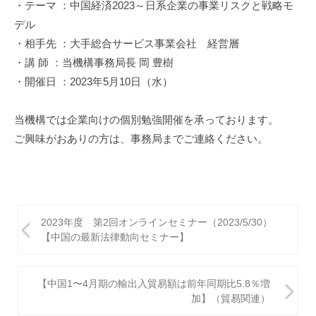
促
・テーマ ：中国経済2023～日系企業の事業リスクと戦略モ
進
デル
機
・相手先 ：大手総合サービス事業会社 経営層
構
・講 師 ：当機構事務局長 岡 豊樹
(
・開催日 ：2023年5月10日（水）
j
c
当機構では企業向けの個別勉強開催を承っております。
i
p
ご興味がおありの方は、事務局までご連絡ください。
o
)
投
2023年度 第2回オンラインセミナー（2023/5/30）
稿
【中国の最新法律動向セミナー】
ナ
ビ
【中国1〜4月期の輸出入貿易額は前年同期比5.8％増
加】（貿易関連）
ゲ