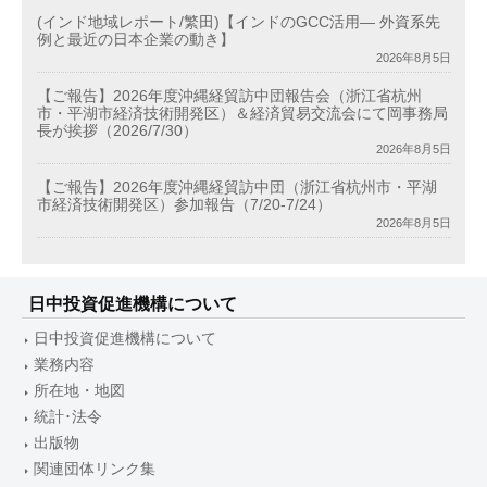
(インド地域レポート/繁田)【インドのGCC活用― 外資系先
例と最近の日本企業の動き】
2026年8月5日
【ご報告】2026年度沖縄経貿訪中団報告会（浙江省杭州
市・平湖市経済技術開発区）＆経済貿易交流会にて岡事務局
長が挨拶（2026/7/30）
2026年8月5日
【ご報告】2026年度沖縄経貿訪中団（浙江省杭州市・平湖
市経済技術開発区）参加報告（7/20-7/24）
2026年8月5日
日中投資促進機構について
日中投資促進機構について
業務内容
所在地・地図
統計･法令
出版物
関連団体リンク集