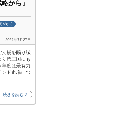
戦略から
』
岡がゆく
2026年7月27日
ご支援を賜り誠
より第三国にも
今年度は最有力
インド市場につ
続きを読む