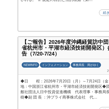
資
促
続
進
機
構
(
j
【ご報告】2026年度沖縄経貿訪中
省杭州市・平湖市経済技術開発区）
c
告（7/20-7/24）
i
p
o
NEWINFO
インフォメーション
事務局長 岡がゆく
)
b
y
◆日 程：2026年7月20日（月）～7月24日（金
劉
地：中国浙江省杭州市・平湖市経済技術開発区◆団 
娜
般社団法人日中投資促進機構 代表理事・事務局
樹◆副 団 長 ：沖プライ商事株式会社 代…