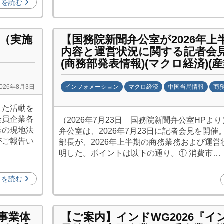
きを読む
機
構
(
（実施
【国務院新聞弁公室が2026年上
j
内容と運営状況に関する記者会
c
(商務部発表情報)(マクロ経済)(産
i
p
インフォメーション
マクロ経済
中国当局情報
商
2026年8月3日
o
b
した活動を
)
y
会員企業各
（2026年7月23日 国務院新聞弁公室HPより
日
業の現地法
弁公室は、2026年7月23日に記者会見を開
中
がご報告い
部長が、2026年上半期の商務業務および運
投
明した。ポイントは以下の通り。① 消費市…
資
促
きを読む
進
機
構
U事業体
【ご案内】インドWG2026『
イ