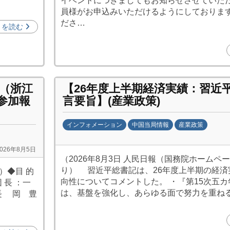
イベントにつきましてもお知らせさせていた
員様がお申込みいただけるようにしておりま
ださ…
きを読む
団（浙江
【26年度上半期経済実績：習近
参加報
言要旨】(産業政策)
インフォメーション
中国当局情報
産業政策
b
2026年8月5日
y
（2026年8月3日 人民日報（国務院ホームペ
日
り） 習近平総書記は、26年度上半期の経済
）◆目 的
中
向性についてコメントした。 ・『第15次五
長 ：一
投
は、基盤を強化し、あらゆる面で努力を重ね
長 岡 豊
資
促
進