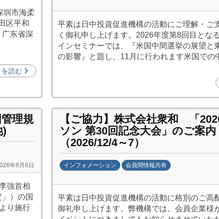
b
（深圳市海柔
y
田区平和
平素は日中投資促進機構の活動にご理解・ご
日
：广东省深
く御礼申し上げます。2026年度第8回目とな
中
インセミナーでは、『米国中間選挙の展望と
投
の影響』と題し、11月に行われます米国での
資
きを読む
促
進
機
構
国管理規
【ご協力】株式会社衆和 「202
(
)
ソン 第30回記念大会」のご案内
j
（2026/12/4～7）
c
i
インフォメーション
会員間情報共有
2026年8月6日
p
b
 李強首相
o
y
定」）の国
平素は日中投資促進機構の活動に格別のご高
)
劉
日より施行
御礼申し上げます。弊機構では、会員企業様
娜