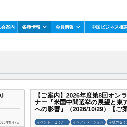
入会案内
各種情報
会員情報
中国ビジネス相
I
【ご案内】
2026年度第8回オン
ナー『米国中間選挙の展望と東
への影響』（2026/10/29）
【ご
イベント・セミナー
インフォメーション
今後のセミ
2026年8月7日