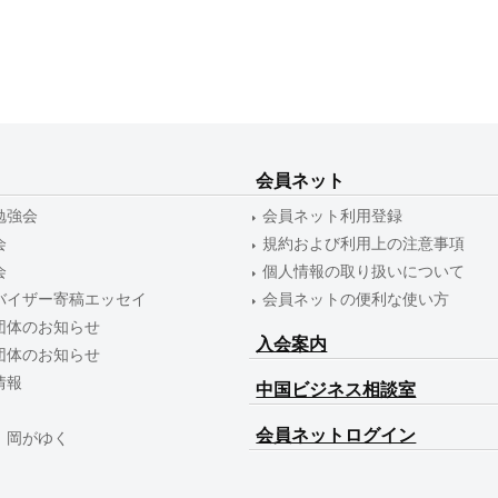
i
p
o
)
会員ネット
勉強会
会員ネット利用登録
会
規約および利用上の注意事項
会
個人情報の取り扱いについて
バイザー寄稿エッセイ
会員ネットの便利な使い方
団体のお知らせ
入会案内
団体のお知らせ
情報
中国ビジネス相談室
会員ネットログイン
 岡がゆく