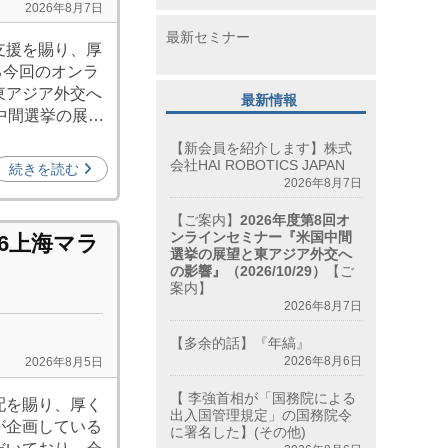
2026年8月7日
最新セミナー
支援を賜り、厚
る今回のオンラ
東アジア外交へ
最新情報
中間選挙の展…
【新会員を紹介します】株式
会社HAI ROBOTICS JAPAN
続きを読む
2026年8月7日
【ご案内】
2026年度第8回オ
ンラインセミナー『米国中間
6上海マラ
選挙の展望と東アジア外交へ
の影響』（2026/10/29）
【ご
案内】
2026年8月7日
【多余的話】『年縞』
2026年8月6日
2026年8月5日
【 李強首相が「国務院による
配を賜り、厚く
出入国管理規定」の国務院令
が企画している
に署名した】(その他)