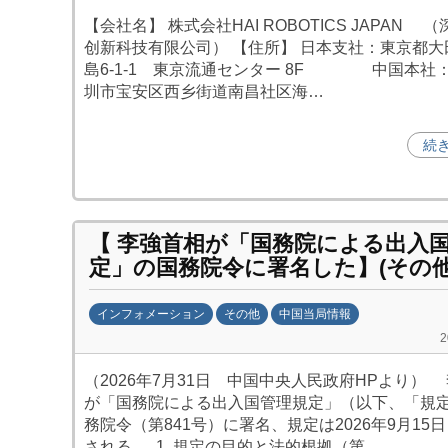
y
【会社名】 株式会社HAI ROBOTICS JAPAN 
劉
创新科技有限公司） 【住所】 日本支社：東京都大
娜
島6-1-1 東京流通センター 8F 中国本社
圳市宝安区西乡街道南昌社区海…
続
【 李強首相が「国務院による出入
定」の国務院令に署名した】(その他
インフォメーション
その他
中国当局情報
b
y
（2026年7月31日 中国中央人民政府HPより）
日
が「国務院による出入国管理規定」（以下、「規
中
務院令（第841号）に署名、規定は2026年9月15
投
される。 1. 規定の目的と法的根拠（第…