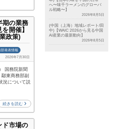
へ〜味千ラーメンのグローバ
ル戦略〜】
2026年8月5日
半期の業務
(中国（上海）地域レポート/田
見を開催】
中)【WAIC 2026から見る中国
AI産業の最新動向】
業政策)
2026年8月5日
務部発表情報
2026年7月30日
） 国務院新聞
催。鄢東商務部副
営状況について説
続きを読む
ンド市場の