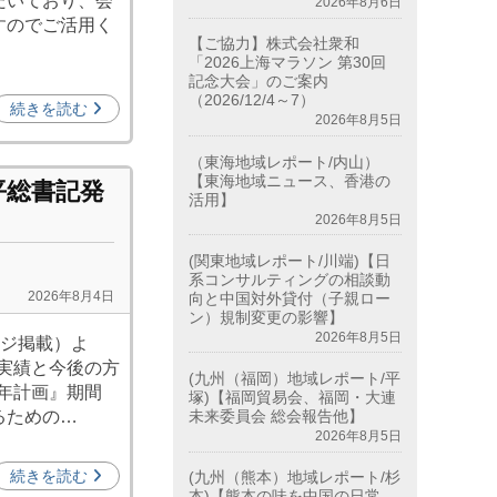
だいており、会
2026年8月6日
すのでご活用く
【ご協力】株式会社衆和
「2026上海マラソン 第30回
記念大会」のご案内
（2026/12/4～7）
続きを読む
2026年8月5日
（東海地域レポート/内山）
【東海地域ニュース、香港の
平総書記発
活用】
2026年8月5日
(関東地域レポート/川端)【日
系コンサルティングの相談動
向と中国対外貸付（子親ロー
2026年8月4日
ン）規制変更の影響】
2026年8月5日
ージ掲載）よ
実績と今後の方
(九州（福岡）地域レポート/平
カ年計画』期間
塚)【福岡貿易会、福岡・大連
るための…
未来委員会 総会報告他】
2026年8月5日
続きを読む
(九州（熊本）地域レポート/杉
本)【熊本の味を中国の日常