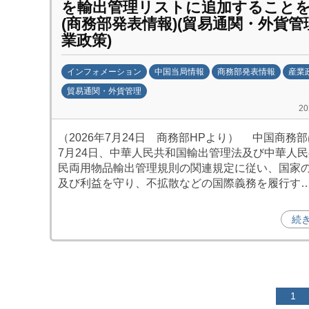
を輸出管理リストに追加すること
(商務部発表情報)(貿易通関・外貨管理
業政策)
インフォメーション
中国当局情報
商務部発表情報
産業
貿易通関・外貨管理
b
2
y
（2026年7月24日 商務部HPより） 中国商務部は
日
7月24日、中華人民共和国輸出管理法及び中華人
中
民両用物品輸出管理規則の関連規定に従い、国家
投
及び利益を守り、不拡散などの国際義務を履行す
資
促
続
進
機
構
(
投
1
j