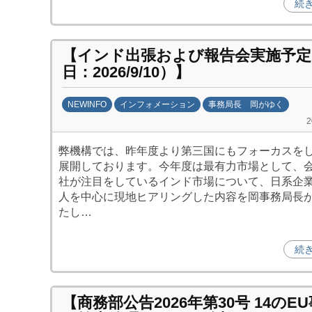
続
【インド出張および報告会実施予定
日：2026/9/10）】
NEWINFO
インフォメーション
事務局長 岡がゆく
b
y
弊機構では、昨年度より第三国にもフォーカスを
劉
展開しております。今年度は最有力市場として、
娜
社が注目をしているインド市場について、日系企
人を中心に現地ヒアリングした内容を岡事務局長
たし…
続
【商務部公告2026年第30号 14のE