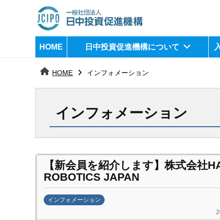
コ
ン
テ
日
j
HOME
日中投資促進機構について
ン
c
中
ツ
i
HOME
インフォメーション
へ
p
投
ス
o
資
キ
インフォメーション
ッ
促
プ
進
機
【新会員を紹介します】株式会社HA
ROBOTICS JAPAN
構
インフォメーション
b