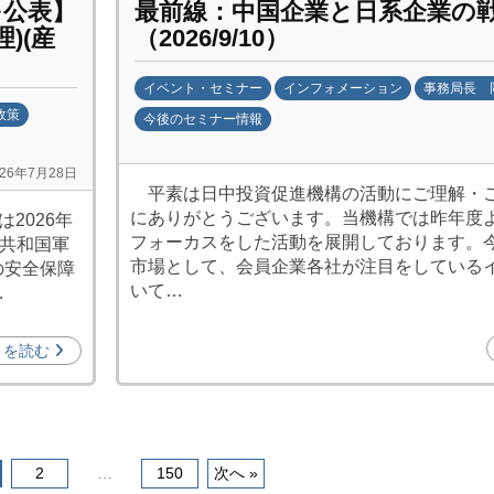
(
を公表】
最前線：中国企業と日系企業の
j
)(産
（2026/9/10）
c
i
イベント・セミナー
インフォメーション
事務局長 
p
政策
今後のセミナー情報
o
b
)
026年7月28日
y
平素は日中投資促進機構の活動にご理解・
日
にありがとうございます。当機構では昨年度
2026年
中
フォーカスをした活動を展開しております。
民共和国軍
投
市場として、会員企業各社が注目をしている
の安全保障
資
いて…
…
促
進
きを読む
機
構
(
j
2
…
150
次へ »
c