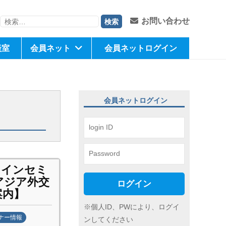
検
お問い合わせ
索:
談室
会員ネット
会員ネットログイン
会員ネットログイン
ラインセミ
アジア外交
ログイン
案内】
※個人ID、PWにより、ログイ
ナー情報
ンしてください