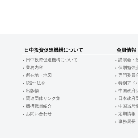
c
稿
i
ナ
p
o
ビ
)
ゲ
ー
日中投資促進機構について
会員情報
日中投資促進機構について
講演会・
シ
業務内容
個別勉強
ョ
所在地・地図
専門委員
ン
統計･法令
特別アド
出版物
中国政府
関連団体リンク集
日本政府
機構職員紹介
中国当局
お問い合わせ
定期情報
事務局長