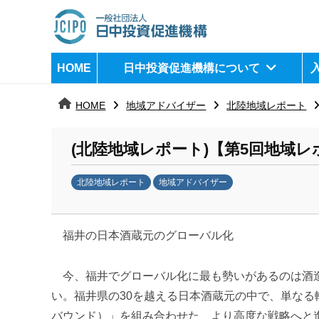
コ
ン
テ
日
j
HOME
日中投資促進機構について
ン
c
中
ツ
i
HOME
地域アドバイザー
北陸地域レポート
へ
p
投
ス
o
資
(北陸地域レポート)【第5回地域レ
キ
ッ
促
北陸地域レポート
地域アドバイザー
プ
b
進
y
機
福井の日本酒蔵元のグローバル化
日
中
構
投
今、福井でグローバル化に最も勢いがあるのは酒造
資
い。福井県の30を越える日本酒蔵元の中で、単な
促
バウンド）」を組み合わせた、より高度な戦略へと