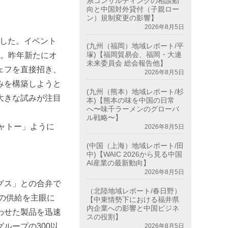
系コンサルティングの相談動
向と中国対外貸付（子親ロー
ン）規制変更の影響】
2026年8月5日
業した。イベント
(九州（福岡）地域レポート/平
塚)【福岡貿易会、福岡・大連
る。昨年新たにオ
未来委員会 総会報告他】
ェフを直接招き、
2026年8月5日
みを構築しようと
(九州（熊本）地域レポート/杉
大きな試みが注目
本)【熊本の味を中国の日常
へ〜味千ラーメンのグローバ
ル戦略〜】
ャトー」ように
2026年8月5日
(中国（上海）地域レポート/田
中)【WAIC 2026から見る中国
AI産業の最新動向】
2026年8月5日
グス」との合弁で
（北陸地域レポート/春日野）
の供給を主眼に
【中東情勢下における福井県
内企業への影響と中国ビジネ
わせた製品を迅速
スの役割】
ループの300以
2026年8月5日