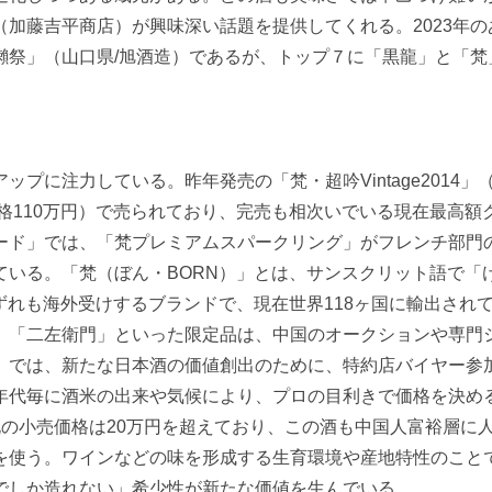
加藤吉平商店）が興味深い話題を提供してくれる。2023年の
獺祭」（山口県/旭酒造）であるが、トップ７に「黒龍」と「梵
に注力している。昨年発売の「梵・超吟Vintage2014」（
価格110万円）で売られており、完売も相次いでいる現在最高額
ード」では、「梵プレミアムスパークリング」がフレンチ部門
ている。「梵（ぼん・BORN）」とは、サンスクリット語で「
ずれも海外受けするブランドで、現在世界118ヶ国に輸出され
「二左衛門」といった限定品は、中国のオークションや専門
」では、新たな日本酒の価値創出のために、特約店バイヤー参
年代毎に酒米の出来や気候により、プロの目利きで価格を決める
の小売価格は20万円を超えており、この酒も中国人富裕層に
使う。ワインなどの味を形成する生育環境や産地特性のこと
でしか造れない」希少性が新たな価値を生んでいる。