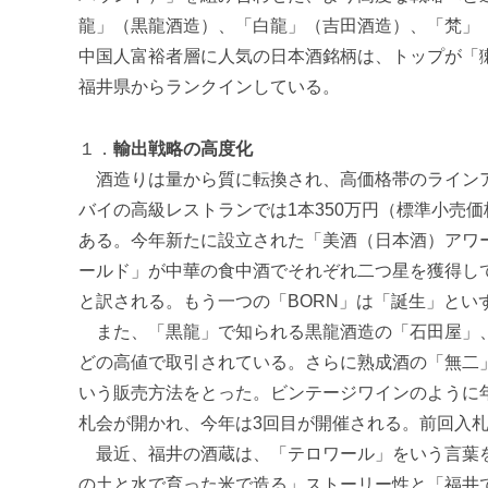
進
龍」（黒龍酒造）、「白龍」（吉田酒造）、「梵」（
機
中国人富裕者層に人気の日本酒銘柄は、トップが「
構
福井県からランクインしている。
(
j
c
１．
輸出戦略の高度化
i
酒造りは量から質に転換され、高価格帯のラインアップ
p
バイの高級レストランでは1本350万円（標準小売
o
ある。今年新たに設立された「美酒（日本酒）アワ
)
ールド」が中華の食中酒でそれぞれ二つ星を獲得し
と訳される。もう一つの「BORN」は「誕生」とい
また、「黒龍」で知られる黒龍酒造の「石田屋」、
どの高値で取引されている。さらに熟成酒の「無二
いう販売方法をとった。ビンテージワインのように
札会が開かれ、今年は3回目が開催される。前回入札
最近、福井の酒蔵は、「テロワール」をいう言葉を
の土と水で育った米で造る」ストーリー性と「福井