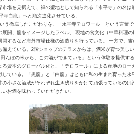
界市場を見据えて、禅の聖地として知られる「永平寺」の名は
永平寺白龍」へと順次進化させている。
という徹底したこだわりを、「永平寺テロワール」という言葉
の展開、龍をイメージしたラベル、 現地の食文化（中華料理の
展開するなど海外市場仕様の酒造りを行っている。 一方で、吉
も備えている。2階ショップのテラスからは、酒米が育つ美し
る田んぼの米から、この酒ができている」という体験を提供す
よる資本のグローバル化と、「テロワール」による産地のロー
戦している。「黒龍」と「白龍」はともに私の生まれ育った永
井の小さな酒蔵がそれぞれ生き残りをかけて頑張っているのは
しいお酒を味わっていただきたい。