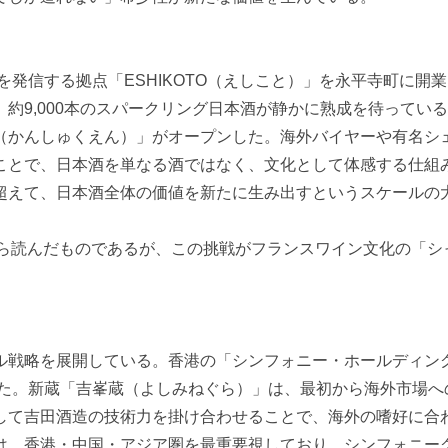
を発信する拠点「ESHIKOTO（えしこと）」を永平寺町に開
約9,000本のスパークリング日本酒が静かに熟成を待ってい
（かんしゅくえん）」がオープンした。海外バイヤーや有名シ
ことで、日本酒を単なる酒ではなく、文化として体感する仕組
超えて、日本酒全体の価値を新たに生み出すというスケールの
から読んだものであるが、この挑戦がフランスワイン文化の「シ
戦略を展開している。香港の「シンフォニー・ホールディン
した。新蔵「吉峯蔵（よしみねぐら）」は、最初から海外市場へ
して吉田酒造の技術力を掛け合わせることで、海外の嗜好に合
、香港・中国・アジア圏を最重要視しており、シンフォニーグ