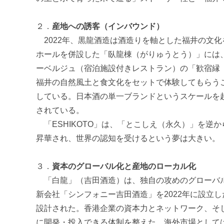
２．
産地への誘客（インバウンド）
2022年、黒龍酒造は酒造りを軸とした福井の文化
ホールを併設した「臥龍棟（がりゅうとう）」には、
ーベルジュ（宿泊施設付きレストラン）の「歓宿縁
福井の自然風土と食文化をセットで体験してもらう
している。日本酒の単一ブランドというスケールを
されている。
「ESHIKOTO」は、「とこしえ（永久）」を逆
昇華され、世界の認知を受けるという夢は大きい。
３．
資本のグローバル化と産地のローカル化
「白龍」（吉田酒造）は、独自の攻めのグローバル
新会社「シンフォニー吉田酒造」を2022年に設立
設計された。香港企業の資本力とネットワーク、そ
に開発・投入できる体制を整えた。海外市場としては