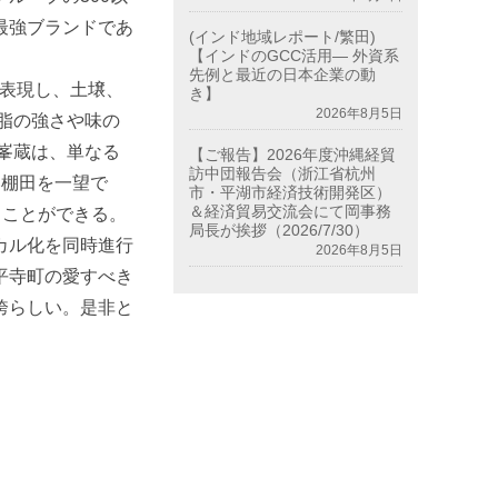
最強ブランドであ
(インド地域レポート/繁田)
【インドのGCC活用― 外資系
先例と最近の日本企業の動
で表現し、土壌、
き】
2026年8月5日
脂の強さや味の
峯蔵は、単なる
【ご報告】2026年度沖縄経貿
訪中団報告会（浙江省杭州
い棚田を一望で
市・平湖市経済技術開発区）
＆経済貿易交流会にて岡事務
ることができる。
局長が挨拶（2026/7/30）
カル化を同時進行
2026年8月5日
平寺町の愛すべき
誇らしい。是非と