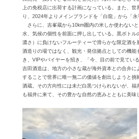
上の免税店に出荷する計画になっている。また、世
り、2024年よりメインブランドを「白龍」から「
さらに、吉峯蔵から10km圏内の米しか使わない
水、気候の個性を前面に押し出している。黒ボトル
濃さ）に負けないフルーティーで滑らかな限定酒を
酒造りの場ではなく、観光・発信拠点としての機能
き、VIPやバイヤーを招き、「今、目の前で見てい
吉田酒造は、地方の小さな蔵が海外資本との合弁に
することで世界に唯一無二の価値を創出しようと挑
酒蔵。その方向性には未だ白黒つけられないが、福
も福井に来て、その豊かな自然の恵みとともに美味