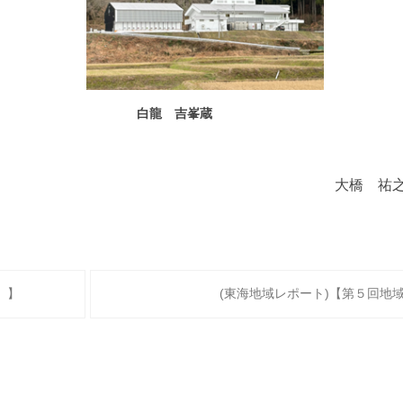
白龍 吉峯蔵
大橋 祐之
）】
(東海地域レポート)【第５回地