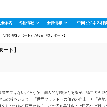
入会案内
各種情報
会員情報
中国ビジネス相
(北陸地域レポート)【第5回地域レポート】
ポート】
業界ではないだろうか。個人的な嗜好もあるが、福井の酒蔵
る輸出の枠を超えて、「世界ブランドへの価値の向上」と「産地
進化しつつある蔵元がある。どの酒も美味さでは甲乙つけ難い