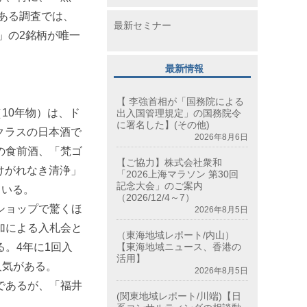
ある調査では、
最新セミナー
」の2銘柄が唯一
最新情報
【 李強首相が「国務院による
10年物）は、ド
出入国管理規定」の国務院令
に署名した】(その他)
クラスの日本酒で
2026年8月6日
の食前酒、「梵ゴ
【ご協力】株式会社衆和
けがれなき清浄」
「2026上海マラソン 第30回
記念大会」のご案内
ている。
（2026/12/4～7）
ショップで驚くほ
2026年8月5日
加による入札会と
（東海地域レポート/内山）
。4年に1回入
【東海地域ニュース、香港の
活用】
人気がある。
2026年8月5日
であるが、「福井
(関東地域レポート/川端)【日