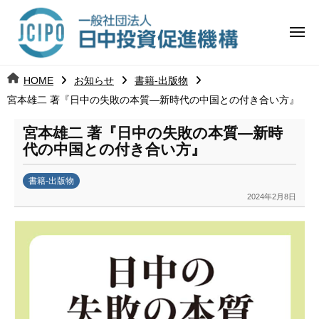
コ
日
ー
ン
中
メ
テ
ニ
投
ュ
ン
日
ー
j
HOME
お知らせ
書籍-出版物
ツ
資
c
宮本雄二 著『日中の失敗の本質―新時代の中国との付き合い方』
中
へ
i
促
ス
p
宮本雄二 著『日中の失敗の本質―新時
投
進
キ
o
代の中国との付き合い方』
ッ
機
資
書籍-出版物
プ
構
促
2024年2月8日
b
y
進
日
中
機
投
構
資
促
進