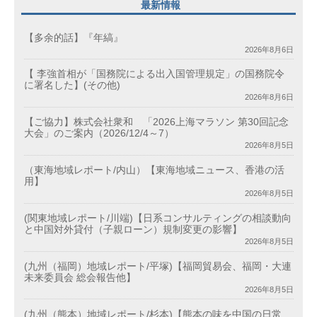
最新情報
【多余的話】『年縞』
2026年8月6日
【 李強首相が「国務院による出入国管理規定」の国務院令
に署名した】(その他)
2026年8月6日
【ご協力】株式会社衆和 「2026上海マラソン 第30回記念
大会」のご案内（2026/12/4～7）
2026年8月5日
（東海地域レポート/内山）【東海地域ニュース、香港の活
用】
2026年8月5日
(関東地域レポート/川端)【日系コンサルティングの相談動向
と中国対外貸付（子親ローン）規制変更の影響】
2026年8月5日
(九州（福岡）地域レポート/平塚)【福岡貿易会、福岡・大連
未来委員会 総会報告他】
2026年8月5日
(九州（熊本）地域レポート/杉本)【熊本の味を中国の日常