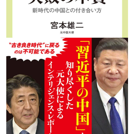
機
構
(
j
c
i
p
o
)