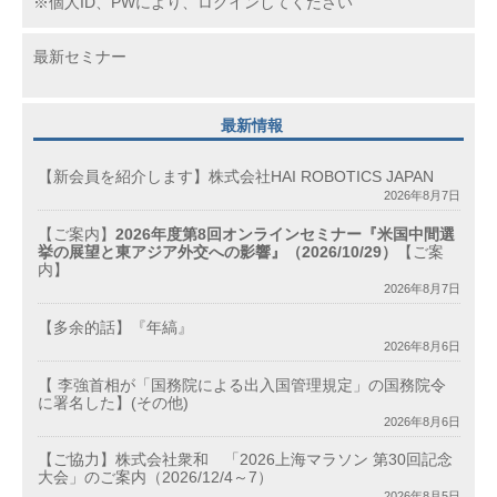
※個人ID、PWにより、ログインしてください
最新セミナー
最新情報
【新会員を紹介します】株式会社HAI ROBOTICS JAPAN
2026年8月7日
【ご案内】
2026年度第8回オンラインセミナー『米国中間選
挙の展望と東アジア外交への影響』（2026/10/29）
【ご案
内】
2026年8月7日
【多余的話】『年縞』
2026年8月6日
【 李強首相が「国務院による出入国管理規定」の国務院令
に署名した】(その他)
2026年8月6日
【ご協力】株式会社衆和 「2026上海マラソン 第30回記念
大会」のご案内（2026/12/4～7）
2026年8月5日