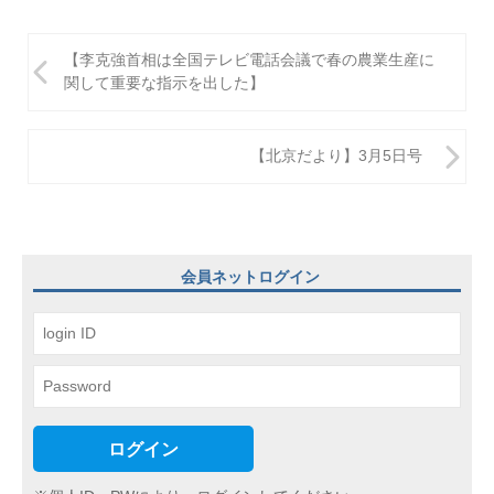
投
【李克強首相は全国テレビ電話会議で春の農業生産に
稿
関して重要な指示を出した】
ナ
ビ
【北京だより】3月5日号
ゲ
ー
シ
会員ネットログイン
ョ
ン
ログイン