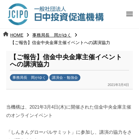
コ
日
ー
ン
中
メ
テ
ニ
投
ュ
ン
日
ー
j
HOME
事務局長 岡がゆく
ツ
資
c
【ご報告】信金中央金庫主催イベントへの講演協力
中
へ
i
促
ス
【ご報告】信金中央金庫主催イベント
p
投
進
キ
への講演協力
o
ッ
機
資
事務局長 岡がゆく
講演会・勉強会
プ
構
促
2021年3月4日
b
y
進
k
当機構は、2021年3月4日(木)に開催された信金中央金庫主催
a
機
のオンラインイベント
n
a
構
u
「しんきんグローバルサミット」に参加し、講演の協力をさ
m