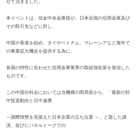
せて頂きました。
i
本イベントは、信金中央金庫様が、日本全国の信用金庫及び
その取引先などに対し、
中国や香港を始め、タイやベトナム、マレーシアなど海外で
の事業拡大機会を提供する為に、
各国の特性に合わせた信用金庫業界の取組強化策を発信した
ものです。
この中国分科会においては当機構の岡局長から、「最新の対
中投資動向と日中連携
～国際情勢を見据えた日本企業の立ち位置 ～」と題した講
演、並びにパネルトークでの