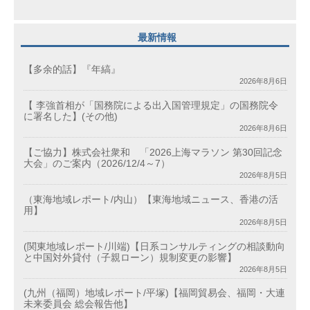
最新情報
【多余的話】『年縞』
2026年8月6日
【 李強首相が「国務院による出入国管理規定」の国務院令
に署名した】(その他)
2026年8月6日
【ご協力】株式会社衆和 「2026上海マラソン 第30回記念
大会」のご案内（2026/12/4～7）
2026年8月5日
（東海地域レポート/内山）【東海地域ニュース、香港の活
用】
2026年8月5日
(関東地域レポート/川端)【日系コンサルティングの相談動向
と中国対外貸付（子親ローン）規制変更の影響】
2026年8月5日
(九州（福岡）地域レポート/平塚)【福岡貿易会、福岡・大連
未来委員会 総会報告他】