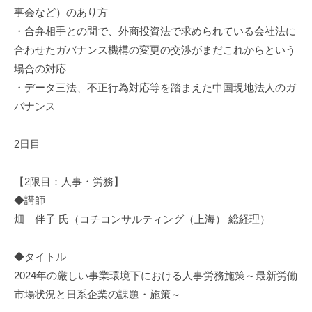
事会など）のあり方
・合弁相手との間で、外商投資法で求められている会社法に
合わせたガバナンス機構の変更の交渉がまだこれからという
場合の対応
・データ三法、不正行為対応等を踏まえた中国現地法人のガ
バナンス
2日目
【2限目：人事・労務】
◆講師
畑 伴子 氏（コチコンサルティング（上海） 総経理）
◆タイトル
2024年の厳しい事業環境下における人事労務施策～最新労働
市場状況と日系企業の課題・施策～