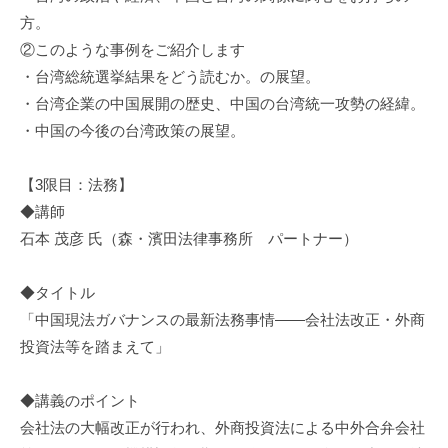
方。
②このような事例をご紹介します
・台湾総統選挙結果をどう読むか。の展望。
・台湾企業の中国展開の歴史、中国の台湾統一攻勢の経緯。
・中国の今後の台湾政策の展望。
【3限目：法務】
◆講師
石本 茂彦 氏（森・濱田法律事務所 パートナー）
◆タイトル
「中国現法ガバナンスの最新法務事情――会社法改正・外商
投資法等を踏まえて」
◆講義のポイント
会社法の大幅改正が行われ、外商投資法による中外合弁会社