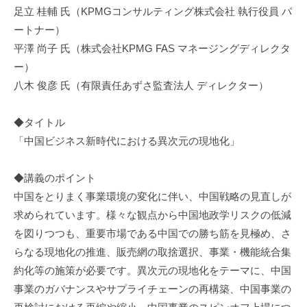
足立 桂輔 氏（KPMGコンサルティング株式会社 執行役員 パ
ートナー）
平澤 尚子 氏（株式会社KPMG FAS マネージングディレクタ
ー）
八木 俊彦 氏（有限責任あずさ監査法人 ディレクター）
◆タイトル
「中国ビジネス新時代における異次元の現地化」
◆講義のポイント
中国をとりまく事業環境の変化に伴い、中国戦略の見直しが
求められています。様々な観点から中国地政学リスクの低減
を図りつつも、重要市場である中国での勝ち筋を見極め、さ
らなる現地化の推進、販売網の取捨選択、事業・機能統合集
約化等の施策が必要です。異次元の現地化をテーマに、中国
事業のガバナンスやサプライチェーンの再構築、中国事業の