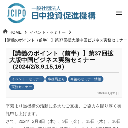
コ
日
ー
ン
中
メ
テ
ニ
投
ュ
ン
日
ー
j
HOME
イベント・セミナー
ツ
資
c
【講義のポイント（前半）】第37回拡大版中国ビジネス実務セミナー（2024/
中
へ
i
促
ス
p
【講義のポイント（前半）】第37回拡
投
進
キ
o
大版中国ビジネス実務セミナー
ッ
機
（2024/2/8,9,15,16）
資
プ
構
促
イベント・セミナー
事務局より
今後のセミナー情報
実務セミナー
進
2024年1月31日
b
y
機
平素より当機構の活動に多大なご支援、ご協力を賜り厚く御
日
礼申し上げます。
構
中
さて、2024年2月8日（木）、9日（金）、15日（木）、16日
投