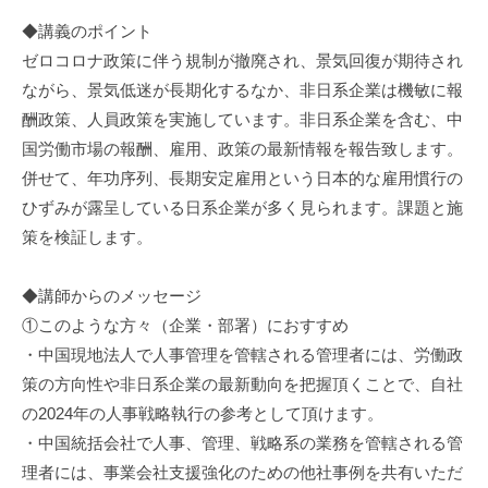
◆講義のポイント
ゼロコロナ政策に伴う規制が撤廃され、景気回復が期待され
ながら、景気低迷が長期化するなか、非日系企業は機敏に報
酬政策、人員政策を実施しています。非日系企業を含む、中
国労働市場の報酬、雇用、政策の最新情報を報告致します。
併せて、年功序列、長期安定雇用という日本的な雇用慣行の
ひずみが露呈している日系企業が多く見られます。課題と施
策を検証します。
◆講師からのメッセージ
①このような方々（企業・部署）におすすめ
・中国現地法人で人事管理を管轄される管理者には、労働政
策の方向性や非日系企業の最新動向を把握頂くことで、自社
の2024年の人事戦略執行の参考として頂けます。
・中国統括会社で人事、管理、戦略系の業務を管轄される管
理者には、事業会社支援強化のための他社事例を共有いただ