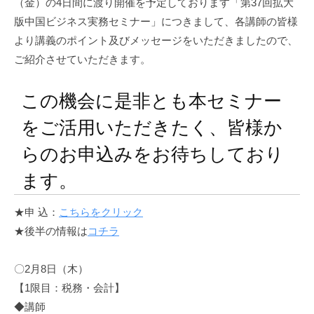
資
（金）の4日間に渡り開催を予定しております「第37回拡大
促
版中国ビジネス実務セミナー」につきまして、各講師の皆様
進
より講義のポイント及びメッセージをいただきましたので、
機
ご紹介させていただきます。
構
(
この機会に是非とも本セミナー
j
c
をご活用いただきたく、皆様か
i
らのお申込みをお待ちしており
p
o
ます。
)
★申 込：
こちらをクリック
★後半の情報は
コチラ
〇2月8日（木）
【1限目：税務・会計】
◆講師