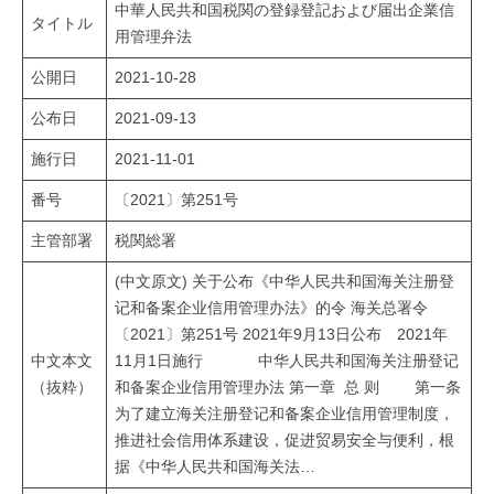
中華人民共和国税関の登録登記および届出企業信
i
タイトル
用管理弁法
公開日
2021-10-28
公布日
2021-09-13
施行日
2021-11-01
番号
〔2021〕第251号
主管部署
税関総署
(中文原文) 关于公布《中华人民共和国海关注册登
记和备案企业信用管理办法》的令 海关总署令
〔2021〕第251号 2021年9月13日公布 2021年
中文本文
11月1日施行 中华人民共和国海关注册登记
（抜粋）
和备案企业信用管理办法 第一章 总 则 第一条
为了建立海关注册登记和备案企业信用管理制度，
推进社会信用体系建设，促进贸易安全与便利，根
据《中华人民共和国海关法…