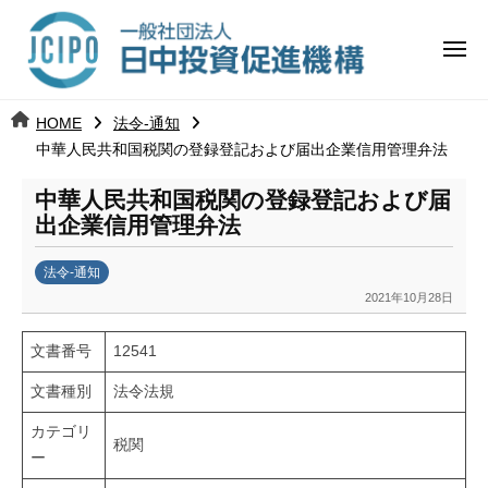
コ
日
ー
ン
中
メ
テ
ニ
投
ュ
ン
日
ー
j
HOME
法令-通知
ツ
資
c
中華人民共和国税関の登録登記および届出企業信用管理弁法
中
へ
i
促
ス
中華人民共和国税関の登録登記および届
p
投
進
キ
出企業信用管理弁法
o
ッ
機
資
法令-通知
プ
構
促
2021年10月28日
b
y
進
文書番号
12541
k
a
機
文書種別
法令法規
n
a
カテゴリ
構
税関
u
ー
m