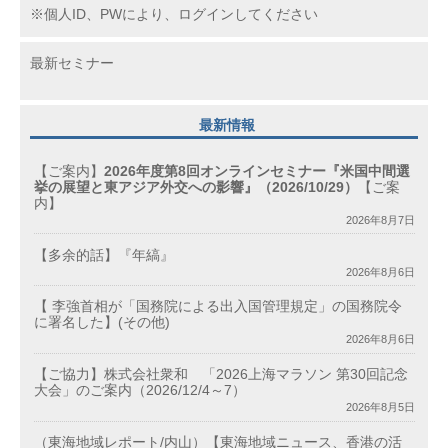
※個人ID、PWにより、ログインしてください
最新セミナー
最新情報
【ご案内】
2026年度第8回オンラインセミナー『米国中間選
挙の展望と東アジア外交への影響』（2026/10/29）
【ご案
内】
2026年8月7日
【多余的話】『年縞』
2026年8月6日
【 李強首相が「国務院による出入国管理規定」の国務院令
に署名した】(その他)
2026年8月6日
【ご協力】株式会社衆和 「2026上海マラソン 第30回記念
大会」のご案内（2026/12/4～7）
2026年8月5日
（東海地域レポート/内山）【東海地域ニュース、香港の活