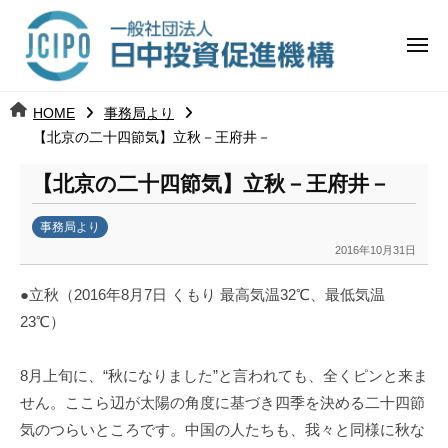
コ
日
ー
ン
中
メ
テ
ニ
投
ュ
ン
日
ー
j
HOME
事務局より
ツ
資
c
【北京の二十四節気】立秋－王府井－
中
へ
i
促
ス
【北京の二十四節気】立秋－王府井－
p
投
進
キ
o
ッ
機
事務局より
資
2016年10月31日
b
プ
構
促
y
●立秋（2016年8月7日 くもり 最高気温32℃、最低気温
k
進
23℃）
a
n
機
a
8月上旬に、“秋になりました”と言われても、全くピンと来ま
u
構
せん。ここら辺が太陽の角度に基づき四季を決める二十四節
m
気のつらいところです。中国の人たちも、我々と同様に秋な
i