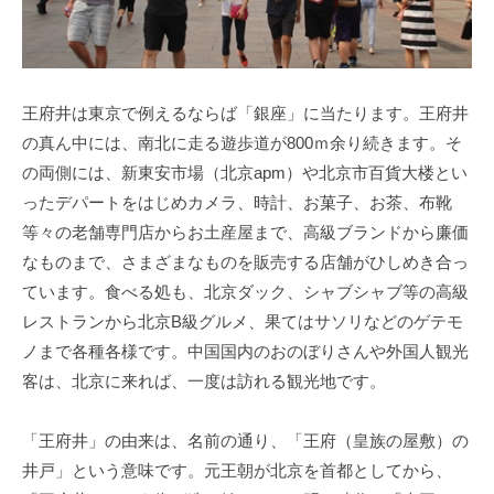
王府井は東京で例えるならば「銀座」に当たります。王府井
の真ん中には、南北に走る遊歩道が800ｍ余り続きます。そ
の両側には、新東安市場（北京apm）や北京市百貨大楼とい
ったデパートをはじめカメラ、時計、お菓子、お茶、布靴
等々の老舗専門店からお土産屋まで、高級ブランドから廉価
なものまで、さまざまなものを販売する店舗がひしめき合っ
ています。食べる処も、北京ダック、シャブシャブ等の高級
レストランから北京B級グルメ、果てはサソリなどのゲテモ
ノまで各種各様です。中国国内のおのぼりさんや外国人観光
客は、北京に来れば、一度は訪れる観光地です。
「王府井」の由来は、名前の通り、「王府（皇族の屋敷）の
井戸」という意味です。元王朝が北京を首都としてから、