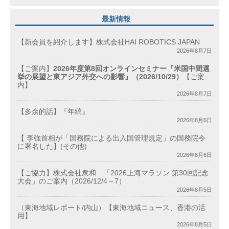
最新情報
【新会員を紹介します】株式会社HAI ROBOTICS JAPAN
2026年8月7日
【ご案内】
2026年度第8回オンラインセミナー『米国中間選
挙の展望と東アジア外交への影響』（2026/10/29）
【ご案
内】
2026年8月7日
【多余的話】『年縞』
2026年8月6日
【 李強首相が「国務院による出入国管理規定」の国務院令
に署名した】(その他)
2026年8月6日
【ご協力】株式会社衆和 「2026上海マラソン 第30回記念
大会」のご案内（2026/12/4～7）
2026年8月5日
（東海地域レポート/内山）【東海地域ニュース、香港の活
用】
2026年8月5日