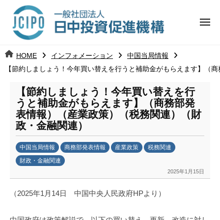
コ
日
ー
ン
中
メ
テ
ニ
投
ュ
ン
日
ー
j
HOME
インフォメーション
中国当局情報
ツ
資
c
【節約しましょう！今年買い替えを行うと補助金がもらえます】（商
中
へ
i
促
ス
p
【節約しましょう！今年買い替えを行
投
進
キ
o
うと補助金がもらえます】（商務部発
ッ
機
表情報）（産業政策）（税務関連）（財
資
政・金融関連）
プ
構
促
中国当局情報
商務部発表情報
産業政策
税務関連
進
財政・金融関連
2025年1月15日
b
機
y
（2025年1月14日 中国中央人民政府HPより）
構
日
中
中国政府は政策解説で、以下の買い替え、更新、改造に対し
投