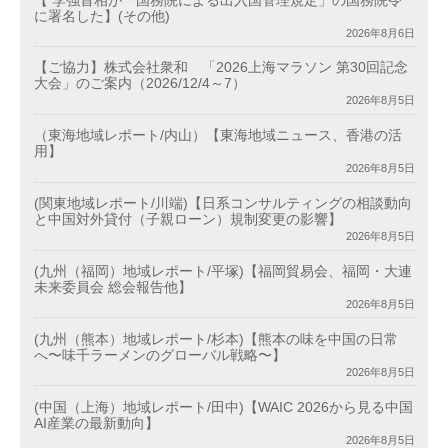
【 李強首相が「国務院による出入国管理規定」の国務院令
に署名した】(その他)
2026年8月6日
【ご協力】株式会社衆和 「2026上海マラソン 第30回記念
大会」のご案内（2026/12/4～7）
2026年8月5日
（東海地域レポート/内山）【東海地域ニュース、香港の活
用】
2026年8月5日
(関東地域レポート/川端)【日系コンサルティングの相談動向
と中国対外貸付（子親ローン）規制変更の影響】
2026年8月5日
(九州（福岡）地域レポート/平塚)【福岡貿易会、福岡・大連
未来委員会 総会報告他】
2026年8月5日
(九州（熊本）地域レポート/杉本)【熊本の味を中国の日常
へ〜味千ラーメンのグローバル戦略〜】
2026年8月5日
(中国（上海）地域レポート/田中)【WAIC 2026から見る中国
AI産業の最新動向】
2026年8月5日