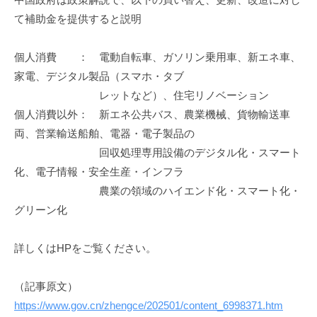
資
て補助金を提供すると説明
促
進
個人消費 ： 電動自転車、ガソリン乗用車、新エネ車、
機
家電、デジタル製品（スマホ・タブ
構
レットなど）、住宅リノベーション
(
個人消費以外： 新エネ公共バス、農業機械、貨物輸送車
j
両、営業輸送船舶、電器・電子製品の
c
回収処理専用設備のデジタル化・スマート
i
p
化、電子情報・安全生産・インフラ
o
農業の領域のハイエンド化・スマート化・
)
グリーン化
詳しくはHPをご覧ください。
（記事原文）
https://www.gov.cn/zhengce/202501/content_6998371.htm