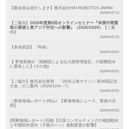
【新会員を紹介します】株式会社HAI ROBOTICS JAPAN
2026年8月7日
【ご案内】
2026年度第8回オンラインセミナー『米国中間選
挙の展望と東アジア外交への影響』（2026/10/29）
【ご案
内】
2026年8月7日
【多余的話】『年縞』
2026年8月6日
【 李強首相が「国務院による出入国管理規定」の国務院令
に署名した】(その他)
2026年8月6日
【ご協力】株式会社衆和 「2026上海マラソン 第30回記念
大会」のご案内（2026/12/4～7）
2026年8月5日
（東海地域レポート/内山）【東海地域ニュース、香港の活
用】
2026年8月5日
(関東地域レポート/川端)【日系コンサルティングの相談動向
と中国対外貸付（子親ローン）規制変更の影響】