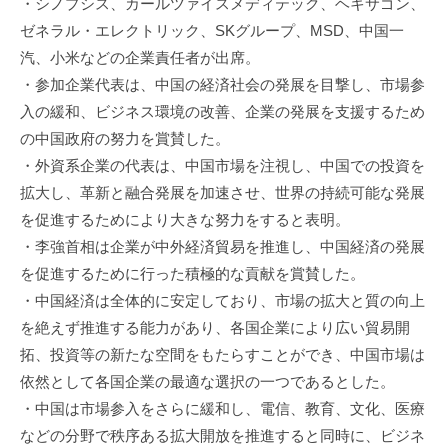
・シノプシス、カールツァイスメディテック、ヘキサゴン、
進
ゼネラル・エレクトリック、SKグループ、MSD、中国一
機
汽、小米などの企業責任者が出席。
構
・参加企業代表は、中国の経済社会の発展を目撃し、市場参
(
入の緩和、ビジネス環境の改善、企業の発展を支援するため
j
の中国政府の努力を賞賛した。
c
・外資系企業の代表は、中国市場を注視し、中国での投資を
i
p
拡大し、革新と融合発展を加速させ、世界の持続可能な発展
o
を促進するためにより大きな努力をすると表明。
)
・李強首相は企業が中外経済貿易を推進し、中国経済の発展
を促進するために行った積極的な貢献を賞賛した。
・中国経済は全体的に安定しており、市場の拡大と質の向上
を絶えず推進する能力があり、各国企業により広い貿易開
拓、投資等の新たな空間をもたらすことができ、中国市場は
依然として各国企業の最適な選択の一つであるとした。
・中国は市場参入をさらに緩和し、電信、教育、文化、医療
などの分野で秩序ある拡大開放を推進すると同時に、ビジネ