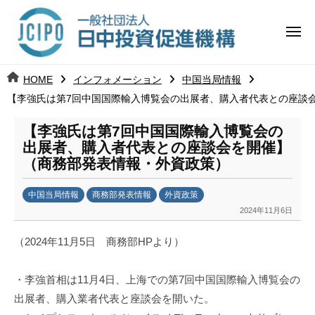
コ
日
ー
ン
中
メ
テ
ニ
投
ュ
ン
日
ー
j
HOME
インフォメーション
中国当局情報
ツ
資
c
【李強氏は第7回中国国際輸入博覧会の出展者、購入者代表との座談
中
へ
i
促
ス
p
【李強氏は第7回中国国際輸入博覧会の
投
進
キ
o
出展者、購入者代表との座談会を開催】
ッ
機
（商務部発表情報・外資政策）
資
プ
構
促
中国当局情報
商務部発表情報
外資政策
2024年11月6日
b
進
y
（2024年11月5日 商務部HPより）
日
機
中
・李強首相は11月4日、上海での第7回中国国際輸入博覧会の
構
投
資
出展者、購入業者代表と座談会を開いた。
促