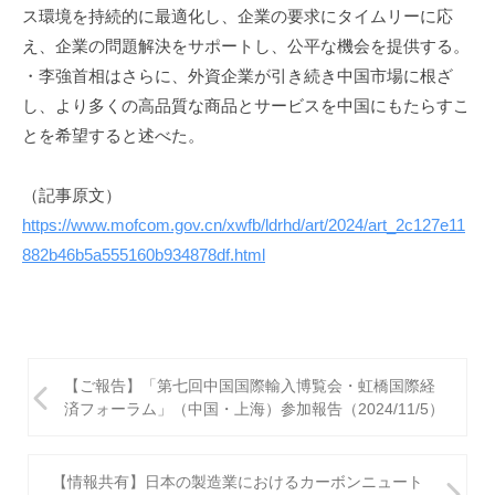
ス環境を持続的に最適化し、企業の要求にタイムリーに応
え、企業の問題解決をサポートし、公平な機会を提供する。
・李強首相はさらに、外資企業が引き続き中国市場に根ざ
し、より多くの高品質な商品とサービスを中国にもたらすこ
とを希望すると述べた。
（記事原文）
https://www.mofcom.gov.cn/xwfb/ldrhd/art/2024/art_2c127e11
882b46b5a555160b934878df.html
投
【ご報告】「第七回中国国際輸入博覧会・虹橋国際経
稿
済フォーラム」（中国・上海）参加報告（2024/11/5）
ナ
ビ
【情報共有】日本の製造業におけるカーボンニュート