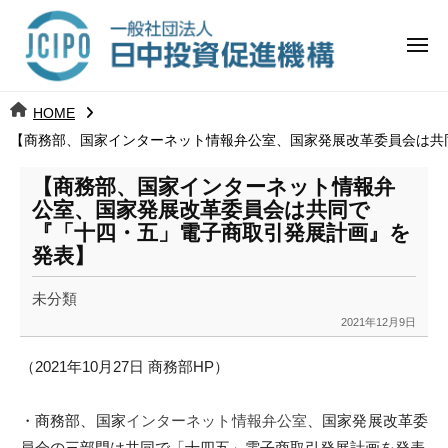
コ
日
ー
ン
中
メ
テ
ニ
投
ュ
ン
日
ー
j
HOME
ツ
資
c
【商務部、国家インターネット情報弁公室、国家発展改革委員会は共
中
へ
i
促
ス
p
【商務部、国家インターネット情報弁
投
進
キ
o
公室、国家発展改革委員会は共同で
ッ
機
『「十四・五」電子商取引発展計画』を
資
発表】
プ
構
促
未分類
進
2021年12月9日
b
y
機
（2021年10月27日 商務部HP）
k
a
構
・商務部、国家
インターネット情報弁公室
、
国家発展改革委
n
a
員会の三部門は共同で「十四五」
電子商取引発展計画を発表