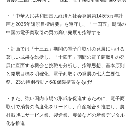
u
m
・『
中華人民共和国国民経済と社会発展第14次5カ年計
i
画と2035
年遠景目標綱要』を遵守し、「十四五」
期間の
中国の電子商取引の質の高い発展を指導する
・計画では「十三五」
期間の電子商取引の発展における
著しい成果を総括し、「十四五」
期間の電子商取引の発
展に直面する機会と挑戦を分析し、
指導思想、基本原則
と発展目標を明確化。
電子商取引の発展の七大主要任
務、
23の特別行動と6条保障措置をあげた
・また、強い国内市場の形成を促進するために、
電子商
取引で消費の高度化をリードし、商産融合を推進し、
農
村振興にサービス業、製造業、
農業などの産業デジタル
化を推進