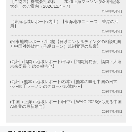
【ご協力】株式会社衆和 「2026上海マラソン 第30回記念
大会」のご案内（2026/12/4～7）
2026年8月5日
（東海地域レポート/内山）【東海地域ニュース、香港の活
用】
2026年8月5日
(関東地域レポート/川端)【日系コンサルティングの相談動向
と中国対外貸付（子親ローン）規制変更の影響】
2026年8月5日
(九州（福岡）地域レポート/平塚)【福岡貿易会、福岡・大連
未来委員会 総会報告他】
2026年8月5日
(九州（熊本）地域レポート/杉本)【熊本の味を中国の日常
へ〜味千ラーメンのグローバル戦略〜】
2026年8月5日
(中国（上海）地域レポート/田中)【WAIC 2026から見る中国
AI産業の最新動向】
2026年8月5日