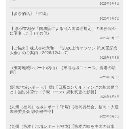
2026年8月7日
【多余的話】『年縞』
2026年8月6日
【 李強首相が「国務院による出入国管理規定」の国務院令
に署名した】(その他)
2026年8月6日
【ご協力】株式会社衆和 「2026上海マラソン 第30回記念
大会」のご案内（2026/12/4～7）
2026年8月5日
（東海地域レポート/内山）【東海地域ニュース、香港の活
用】
2026年8月5日
(関東地域レポート/川端)【日系コンサルティングの相談動向
と中国対外貸付（子親ローン）規制変更の影響】
2026年8月5日
(九州（福岡）地域レポート/平塚)【福岡貿易会、福岡・大連
未来委員会 総会報告他】
2026年8月5日
(九州（熊本）地域レポート/杉本)【熊本の味を中国の日常