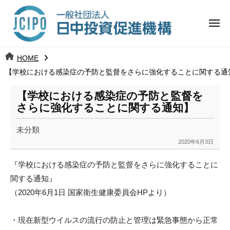
コ
日
ー
ン
中
メ
テ
ニ
投
ュ
ン
日
ー
j
HOME
ツ
資
c
【学校における感染症の予防と監督をさらに強化することに関する通
中
へ
i
促
ス
p
【学校における感染症の予防と監督を
投
進
キ
o
さらに強化することに関する通知】
ッ
機
資
未分類
プ
構
促
2020年6月3日
b
y
進
『学校における感染症の予防と監督をさらに強化することに
k
関する通
知』
a
機
（2020年6月1日 国家衛生健康委員会HPより）
n
構
a
u
・
現在新型ウイルスの流行の防止と管理は緊急事態から正常
m