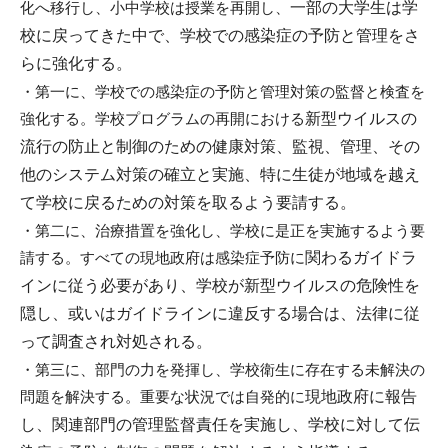
化へ移行
し、小中学校は授業を再開し、
一部の大学生は学
i
校に戻ってきた中で、
学校での感染症の予防と管理をさ
らに強化する。
・第一に、
学校での感染症の予防と管理対策の監督と検査を
強化する。
学校プログラムの再開における
新型ウイルスの
流行の防止と制御のための健康対策、監視、管理、
その
他のシステム対策の確立と実施、
特に生徒が地域を越え
て学校に戻るための対策を取るよう要請する
。
・第二に、治療措置を強化し、
学校に是正を実施するよう要
請する。
すべての現地政府は感染症予防に
関わるガイドラ
インに従う必要があり、
学校が新型ウイルスの危険性を
隠し、或いはガイドラインに違反
する場合は、法律に従
って調査され対処される。
・第三に、部門の力を発揮し、
学校衛生に存在する未解決の
問題を解決する。
重要な状況では自発的に
現地政府に報告
し、関連部門の管理監督責任を実施し、
学校に対して伝