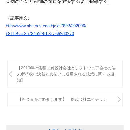
染病の予防と制御の問題を
解決するよう指導する。
（記事原文）
http://www.nhc.gov.cn/zhjcj/
s7892/202006/
b81135ae3b784a9f9cb3ca669d0270
投
【2019年の集積回路設計会社とソフトウェア会社の法
稿
人所得税の決裁と支払いに適用される政策に関する通
知】
ナ
ビ
【新会員をご紹介します】 株式会社エイチワン
ゲ
ー
シ