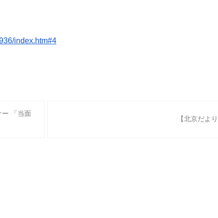
936/
index.htm#4
ナー 「当面
【北京だより