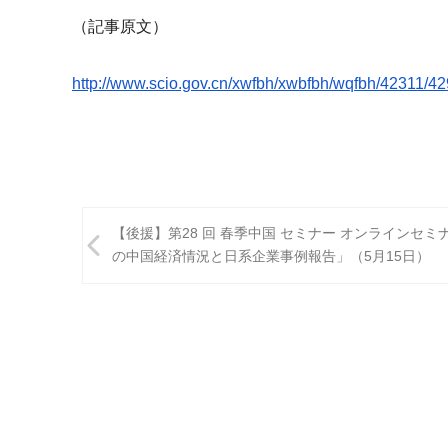
（記事原文）
http://www.scio.gov.cn/xwfbh/
xwbfbh/wqfbh/42311/42
投
【後援】第28 回 春季中国 セミナー オンラインセミ
稿
の中国経済情況と日系企業事例報告」（5月15日）
ナ
ビ
ゲ
ー
シ