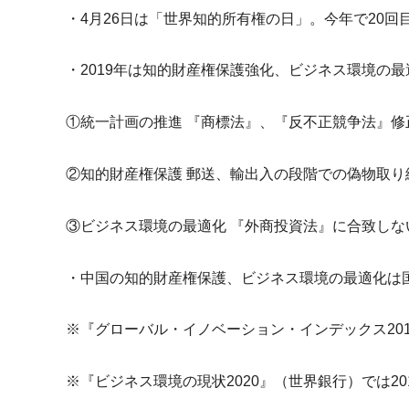
u
・4月26日は「世界知的所有権の日」。今年で20回
m
i
・2019年は知的財産権保護強化、
ビジネス環境の最
①統一計画の推進 『商標法』、『反不正競争法』修
②知的財産権保護 郵送、輸出入の段階での偽物取り
③ビジネス環境の最適化 『外商投資法』に合致しな
・中国の知的財産権保護、
ビジネス環境の最適化は
※『グローバル・イノベーション・インデックス201
※『ビジネス環境の現状2020』（世界銀行）
では2