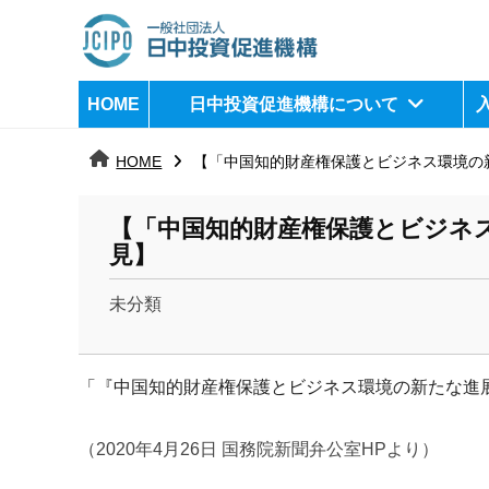
コ
ン
テ
日
j
HOME
日中投資促進機構について
ン
c
中
ツ
i
HOME
【「中国知的財産権保護とビジネス環境の新
へ
p
投
ス
o
資
【「中国知的財産権保護とビジネス
キ
見】
ッ
促
プ
未分類
進
b
機
y
「『中国知的財産権保護とビジネス環境の新たな進
k
構
a
n
（2020年4月26日 国務院新聞弁公室HPより）
a