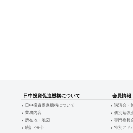
ョ
ン
日中投資促進機構について
会員情報
日中投資促進機構について
講演会・
業務内容
個別勉強
所在地・地図
専門委員
統計･法令
特別アド