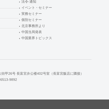
法令-通知
イベント・セミナー
実務セミナー
個別セミナー
北京事務所より
中国当局発表
中国業界トピックス
大街甲26号 長富宮弁公楼402号室（長富宮飯店に隣接）
-6513-9892