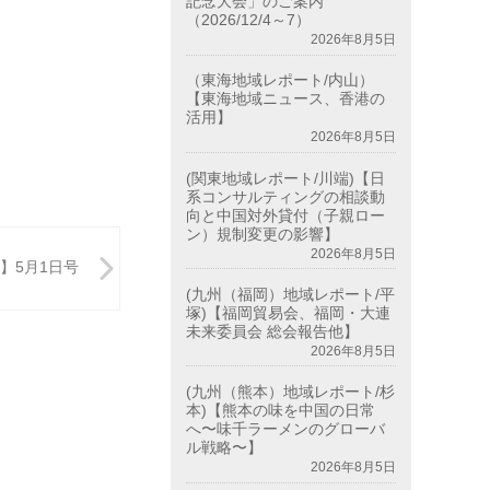
記念大会」のご案内
（2026/12/4～7）
2026年8月5日
（東海地域レポート/内山）
【東海地域ニュース、香港の
活用】
2026年8月5日
(関東地域レポート/川端)【日
系コンサルティングの相談動
向と中国対外貸付（子親ロー
ン）規制変更の影響】
2026年8月5日
】5月1日号
(九州（福岡）地域レポート/平
塚)【福岡貿易会、福岡・大連
未来委員会 総会報告他】
2026年8月5日
(九州（熊本）地域レポート/杉
本)【熊本の味を中国の日常
へ〜味千ラーメンのグローバ
ル戦略〜】
2026年8月5日