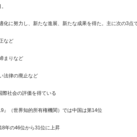
目。
適化に努力し、新たな進展、新たな成果を得た。
主に次の3点
正など
締まりなど
い法律の廃止など
国際社会の評価を得ている
9』（
世界知的所有権機関）では中国は第14位
018年の46位から31位に上昇