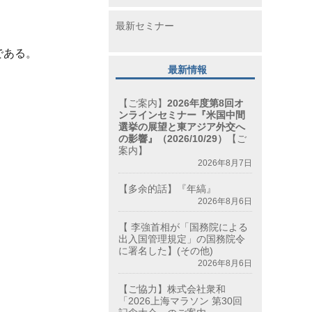
最新セミナー
である。
最新情報
【ご案内】
2026年度第8回オ
ンラインセミナー『米国中間
選挙の展望と東アジア外交へ
の影響』（2026/10/29）
【ご
案内】
2026年8月7日
【多余的話】『年縞』
2026年8月6日
【 李強首相が「国務院による
出入国管理規定」の国務院令
に署名した】(その他)
2026年8月6日
【ご協力】株式会社衆和
「2026上海マラソン 第30回