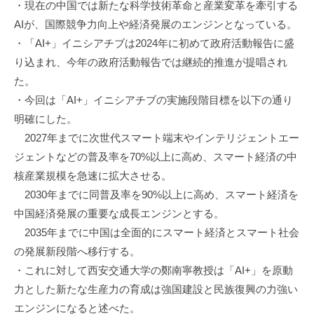
・現在の中国では新たな科学技術革命と産業変革を牽引する
機
AIが、国際競争力向上や経済発展のエンジンとなっている。
構
・「AI+」イニシアチブは2024年に初めて政府活動報告に盛
(
り込まれ、今年の政府活動報告では継続的推進が提唱され
j
た。
c
・今回は「AI+」イニシアチブの実施段階目標を以下の通り
i
p
明確にした。
o
2027年までに次世代スマート端末やインテリジェントエー
)
ジェントなどの普及率を70%以上に高め、スマート経済の中
核産業規模を急速に拡大させる。
2030年までに同普及率を90%以上に高め、スマート経済を
中国経済発展の重要な成長エンジンとする。
2035年までに中国は全面的にスマート経済とスマート社会
の発展新段階へ移行する。
・これに対して西安交通大学の鄭南寧教授は「AI+」を原動
力とした新たな生産力の育成は強国建設と民族復興の力強い
エンジンになると述べた。