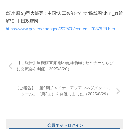
(記事原文)重大部署！中国“人工智能+”行动“路线图”来了_政策
解读_中国政府网
https://www.gov.cn/zhengce/202508/content_7037929.htm
投
【ご報告】当機構東海地区会員様向けセミナーならび
稿
に交流会を開催（2025/8/26）
ナ
ビ
【ご報告】「第9期チャイナ＋アジアマネジメントス
クール」（第2回）を開催しました（2025/8/29）
ゲ
ー
シ
ョ
会員ネットログイン