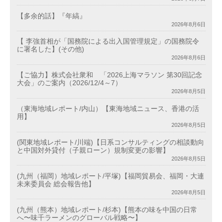
【多余的話】『年縞』
2026年8月6日
【 李強首相が「国務院による出入国管理規定」の国務院令
に署名した】(その他)
2026年8月6日
【ご協力】株式会社衆和 「2026上海マラソン 第30回記念
大会」のご案内（2026/12/4～7）
2026年8月5日
（東海地域レポート/内山）【東海地域ニュース、香港の活
用】
2026年8月5日
(関東地域レポート/川端)【日系コンサルティングの相談動向
と中国対外貸付（子親ローン）規制変更の影響】
2026年8月5日
(九州（福岡）地域レポート/平塚)【福岡貿易会、福岡・大連
未来委員会 総会報告他】
2026年8月5日
(九州（熊本）地域レポート/杉本)【熊本の味を中国の日常
へ〜味千ラーメンのグローバル戦略〜】