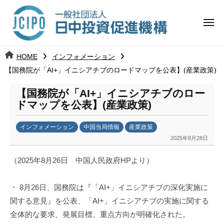
コ
日
ー
ン
中
メ
テ
ニ
投
ュ
ン
日
ー
j
HOME
インフォメーション
ツ
資
c
【国務院が「AI+」イニシアチブのロードマップを公表】(産業政策)
中
へ
i
促
ス
p
【国務院が「AI+」イニシアチブのロー
投
進
キ
o
ドマップを公表】(産業政策)
ッ
機
資
インフォメーション
中国当局情報
産業政策
プ
構
促
2025年8月28日
b
y
進
（2025年8月26日 中国人民政府HPより）
日
中
機
・ 8月26日、国務院は『「AI+」イニシアチブの深化実施に
投
構
資
関する意見』を公表、「AI+」イニシアチブの実施に関する
促
全体的な要求、発展目標、重点方向が明確化された。
進