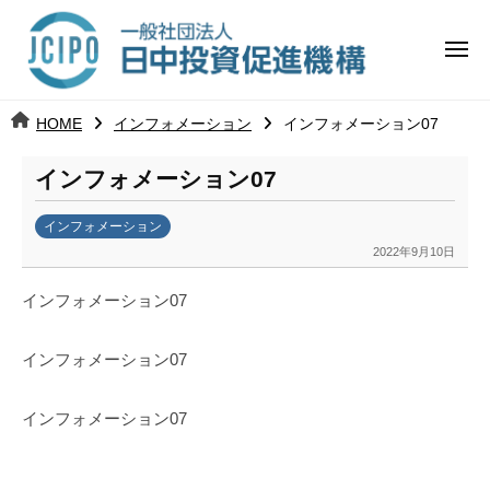
コ
日
ー
ン
中
メ
テ
ニ
投
ュ
ン
日
ー
j
HOME
インフォメーション
インフォメーション07
ツ
資
c
中
へ
i
促
インフォメーション07
ス
p
投
進
キ
o
インフォメーション
ッ
機
資
2022年9月10日
b
プ
y
構
促
インフォメーション07
k
a
進
インフォメーション07
n
a
機
u
インフォメーション07
構
m
i