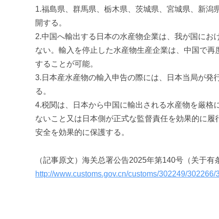
促
1.福島県、群馬県、栃木県、茨城県、宮城県、新潟
進
開する。
機
2.中国へ輸出する日本の水産物企業は、我が国に
構
ない。輸入を停止した水産物生産企業は、中国で再
(
することが可能。
j
3.日本産水産物の輸入申告の際には、日本当局が
c
i
る。
p
4.税関は、日本から中国に輸出される水産物を厳
o
ないこと又は日本側が正式な監督責任を効果的に履
)
安全を効果的に保護する。
（記事原文）海关总署公告2025年第140号（关于
http://www.customs.gov.cn/customs/302249/302266/