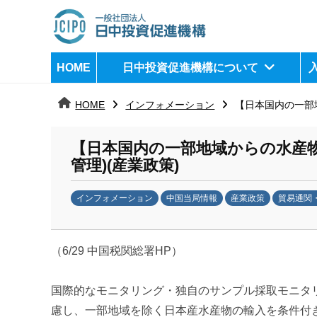
コ
ン
テ
日
j
HOME
日中投資促進機構について
ン
c
中
ツ
i
HOME
インフォメーション
【日本国内の一部
へ
p
投
ス
o
資
【日本国内の一部地域からの水産
キ
管理)(産業政策)
ッ
促
プ
インフォメーション
中国当局情報
産業政策
貿易通関
進
b
機
y
（6/29 中国税関総署HP）
日
構
中
投
国際的なモニタリング・独自のサンプル採取モニタ
資
慮し、一部地域を除く日本産水産物の輸入を条件付