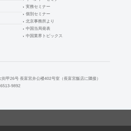
実務セミナー
個別セミナー
北京事務所より
中国当局発表
中国業界トピックス
大街甲26号 長富宮弁公楼402号室（長富宮飯店に隣接）
-6513-9892