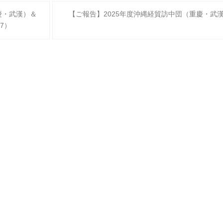
慶・武漢）＆
【ご報告】2025年度沖縄経貿訪中団（重慶・武
7）