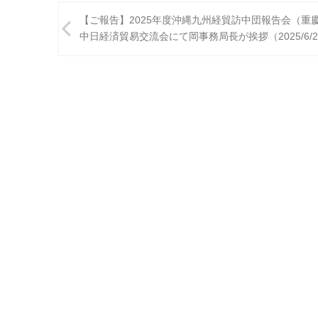
投
【ご報告】2025年度沖縄九州経貿訪中団報告会（重
稿
中日経済貿易交流会にて岡事務局長が挨拶（2025/6/2
ナ
ビ
ゲ
ー
シ
ョ
ン