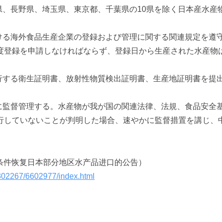
県、長野県、埼玉県、東京都、千葉県の10県を除く日本産水産
おける海外食品生産企業の登録および管理に関する関連規定を遵
度登録を申請しなければならず、登録日から生産された水産物
発行する衛生証明書、放射性物質検出証明書、生産地証明書を提
格に監督管理する。水産物が我が国の関連法律、法規、食品安全
行していないことが判明した場合、速やかに監督措置を講じ、
有条件恢复日本部分地区水产品进口的公告）
302267/6602977/index.html