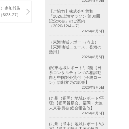
2026年8月6日
漢）参加報告
【ご協力】株式会社衆和
（6/23-27）
「2026上海マラソン 第30回
記念大会」のご案内
（2026/12/4～7）
2026年8月5日
（東海地域レポート/内山）
【東海地域ニュース、香港の
活用】
2026年8月5日
(関東地域レポート/川端)【日
系コンサルティングの相談動
向と中国対外貸付（子親ロー
ン）規制変更の影響】
2026年8月5日
(九州（福岡）地域レポート/平
塚)【福岡貿易会、福岡・大連
未来委員会 総会報告他】
2026年8月5日
(九州（熊本）地域レポート/杉
本)【熊本の味を中国の日常