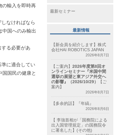
物の輸入を即時再
最新セミナー
守しなければなら
最新情報
は中国へのみ輸出
【新会員を紹介します】株式
出する必要があ
会社HAI ROBOTICS JAPAN
2026年8月7日
基準に適合してい
【ご案内】
2026年度第8回オ
ンラインセミナー『米国中間
中国国民の健康と
選挙の展望と東アジア外交へ
の影響』（2026/10/29）
【ご
案内】
2026年8月7日
【多余的話】『年縞』
2026年8月6日
【 李強首相が「国務院による
出入国管理規定」の国務院令
に署名した】(その他)